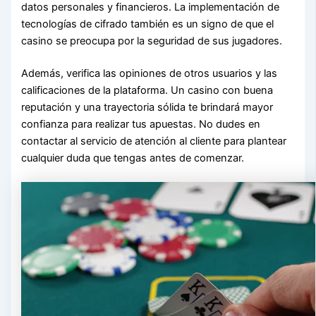
datos personales y financieros. La implementación de
tecnologías de cifrado también es un signo de que el
casino se preocupa por la seguridad de sus jugadores.
Además, verifica las opiniones de otros usuarios y las
calificaciones de la plataforma. Un casino con buena
reputación y una trayectoria sólida te brindará mayor
confianza para realizar tus apuestas. No dudes en
contactar al servicio de atención al cliente para plantear
cualquier duda que tengas antes de comenzar.