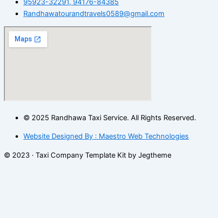
95923-32291, 94176-84385
Randhawatourandtravels0589@gmail.com
© 2025 Randhawa Taxi Service. All Rights Reserved.
Website Designed By : Maestro Web Technologies
© 2023 · Taxi Company Template Kit by Jegtheme