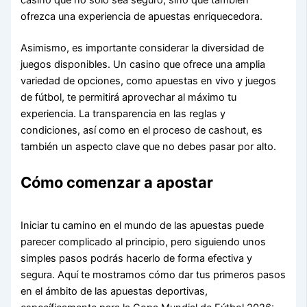
casino que no solo sea seguro, sino que también
ofrezca una experiencia de apuestas enriquecedora.
Asimismo, es importante considerar la diversidad de
juegos disponibles. Un casino que ofrece una amplia
variedad de opciones, como apuestas en vivo y juegos
de fútbol, te permitirá aprovechar al máximo tu
experiencia. La transparencia en las reglas y
condiciones, así como en el proceso de cashout, es
también un aspecto clave que no debes pasar por alto.
Cómo comenzar a apostar
Iniciar tu camino en el mundo de las apuestas puede
parecer complicado al principio, pero siguiendo unos
simples pasos podrás hacerlo de forma efectiva y
segura. Aquí te mostramos cómo dar tus primeros pasos
en el ámbito de las apuestas deportivas,