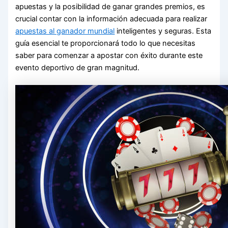
apuestas y la posibilidad de ganar grandes premios, es
crucial contar con la información adecuada para realizar
apuestas al ganador mundial
inteligentes y seguras. Esta
guía esencial te proporcionará todo lo que necesitas
saber para comenzar a apostar con éxito durante este
evento deportivo de gran magnitud.