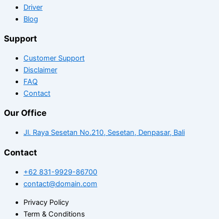
Driver
Blog
Support
Customer Support
Disclaimer
FAQ
Contact
Our Office
Jl. Raya Sesetan No.210, Sesetan, Denpasar, Bali
Contact
+62 831-9929-86700
contact@domain.com
Privacy Policy
Term & Conditions