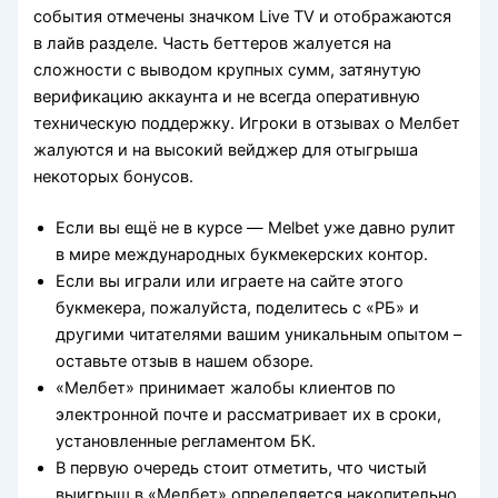
события отмечены значком Live TV и отображаются
в лайв разделе. Часть беттеров жалуется на
сложности с выводом крупных сумм, затянутую
верификацию аккаунта и не всегда оперативную
техническую поддержку.
Игроки в отзывах о Мелбет
жалуются и на высокий вейджер для отыгрыша
некоторых бонусов.
Если вы ещё не в курсе — Melbet уже давно рулит
в мире международных букмекерских контор.
Если вы играли или играете на сайте этого
букмекера, пожалуйста, поделитесь с «РБ» и
другими читателями вашим уникальным опытом –
оставьте отзыв в нашем обзоре.
«Мелбет» принимает жалобы клиентов по
электронной почте и рассматривает их в сроки,
установленные регламентом БК.
В первую очередь стоит отметить, что чистый
выигрыш в «Мелбет» определяется накопительно