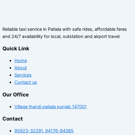
Reliable taxi service in Patiala with safe rides, affordable fares
and 24/7 availability for local, outstation and airport travel.
Quick Link
Home
About
Services
Contact us
Our Office
Village jhandi patiala punjab 147001
Contact
95923-32291, 94176-84385