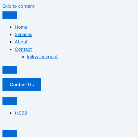
Skip to content
Home
Services
About
Contact
krikya account
Contact Us
tk999