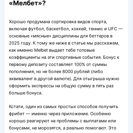
«Мелбет»?
Хорошо продумана сортировка видов спорта,
включая футбол, баскетбол, хоккей, теннис и UFC —
основные «мясные» дисциплины для беттеров в
2025 году. К тому же ниже в статье мы расскажем,
как именно Melbet выдает тебе топовые
коэффициенты на эти спортивные события. Бонус к
первому депозиту составляет 100% от суммы
пополнения, но не более 8000 рублей (либо
эквивалент в другой валюте). Для отыгрыша нужно
оформить экспрессы на общую сумму в пять раз
больше бонуса.
Кстати, один из самых простых способов получить
фрибет — именно через приложение. Особенно
хорошо реагируют на проблемы с выплатами или
бонусами, не морозятся, а реально помогают. Это