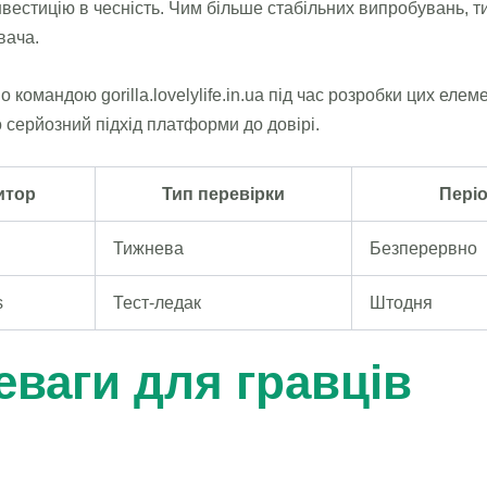
нвестицію в чесність. Чим більше стабільних випробувань, 
вача.
 командою gorilla.lovelylife.in.ua під час розробки цих елем
о серйозний підхід платформи до довірі.
итор
Тип перевірки
Пері
Тижнева
Безперервно
s
Тест-ледак
Штодня
еваги для гравців