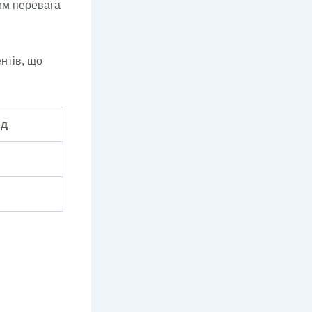
тим перевага
ентів, що
од