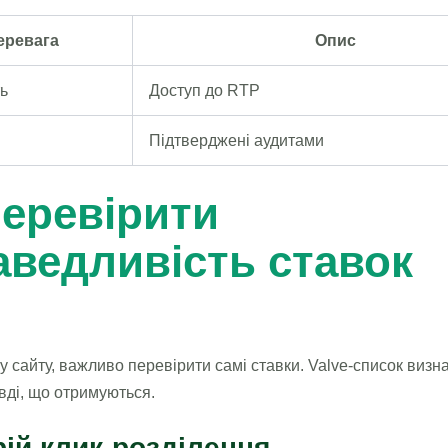
еревага
Опис
ь
Доступ до RTP
Підтверджені аудитами
перевірити
аведливість ставок
у сайту, важливо перевірити самі ставки. Valve-список визна
вді, що отримуються.
ій клик-розділення