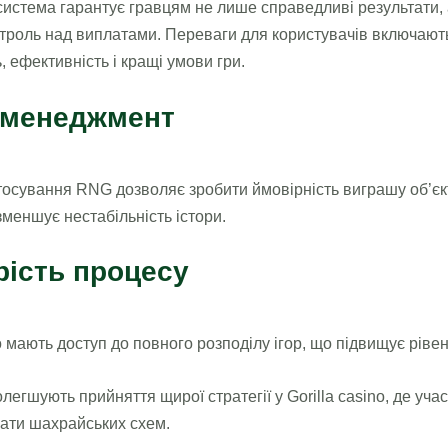
система гарантує гравцям не лише справедливі результати, 
троль над виплатами. Переваги для користувачів включают
, ефективність і кращі умови гри.
-менеджмент
осування RNG дозволяє зробити ймовірність виграшу об’є
зменшує нестабільність істори.
рість процесу
о мають доступ до повного розподілу ігор, що підвищує рівен
легшують прийняття щирої стратегії у Gorilla casino, де уча
ати шахрайських схем.