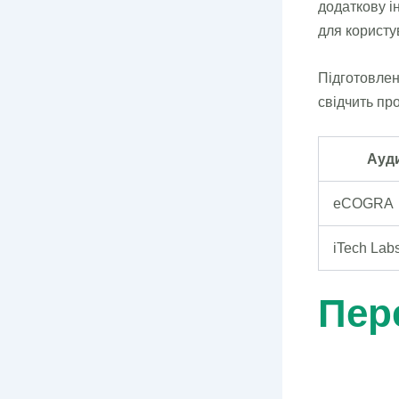
додаткову і
для користу
Підготовлено
свідчить пр
Ауд
eCOGRA
iTech Lab
Пер