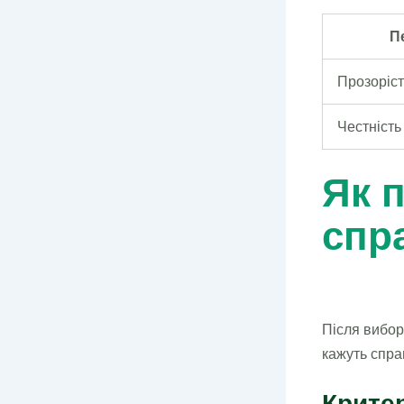
П
Прозоріст
Честність
Як 
спр
Після вибор
кажуть спра
Критер