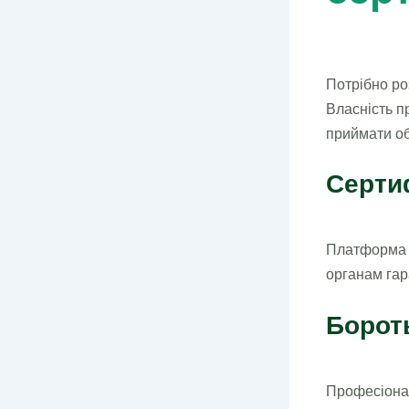
Потрібно ро
Власність п
приймати об
Серти
Платформа п
органам гар
Бороть
Професіонал