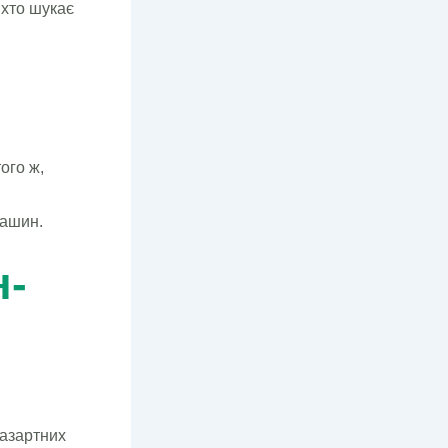
 хто шукає
ого ж,
машин.
н-
 азартних