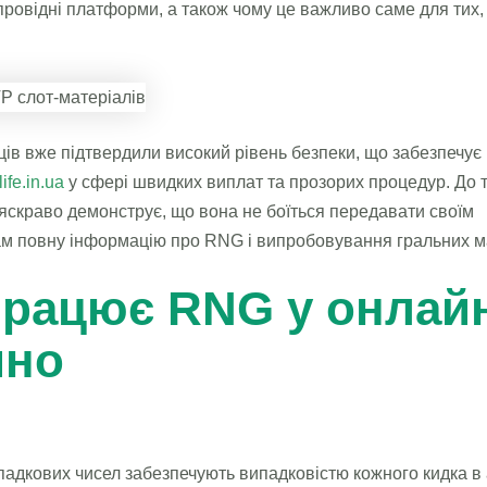
провідні платформи, а також чому це важливо саме для тих,
ців вже підтвердили високий рівень безпеки, що забезпечує
life.in.ua
у сфері швидких виплат та прозорих процедур. До т
скраво демонструє, що вона не боїться передавати своїм
ам повну інформацію про RNG і випробовування гральних 
працює RNG у онлай
ино
адкових чисел забезпечують випадковістю кожного кидка в