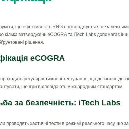
зуміти, що ефективність RNG підтверджується незалежними
ро кілька затверджень eCOGRA та iTech Labs допомагає ін
ґрунтовані рішення.
фікація eCOGRA
роходить регулярні тижневі тестування, що дозволяє дозв
антувати, що ігри відповідають міжнародним стандартам.
ба за безпечність: iTech Labs
и проводять хаотичні тести в режимі реального часу, що з