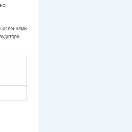
но,
бчисленнями
аудиторії,