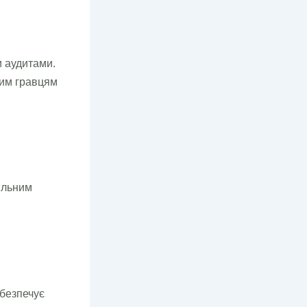
 аудитами.
шим гравцям
ільним
абезпечує