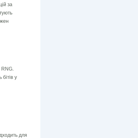
цій за
тують
ожен
о RNG.
 бітів у
ідходить для