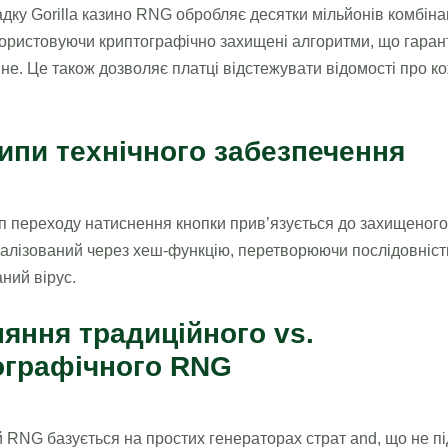
падку Gorilla казино RNG обробляє десятки мільйонів комбіна
користовуючи криптографічно захищені алгоритми, що гаран
не. Це також дозволяє платці відстежувати відомості про к
ипи технічного забезпечення
 переходу натиснення кнопки прив’язується до захищеног
еалізований через хеш-функцію, перетворюючи послідовність
ний вірус.
яння традиційного vs.
ографічного RNG
 RNG базується на простих генераторах страт and, що не п