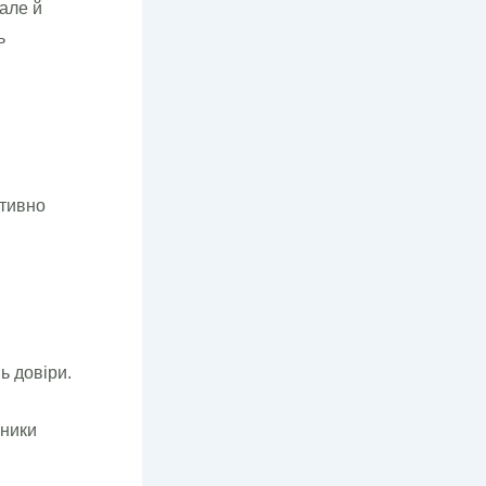
але й
ь
ктивно
ь довіри.
сники