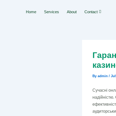
Skip
to
Home
Services
About
Contact
content
Гаран
казин
By
admin
/
Jul
Сучасні онл
надійністю.
ефективніст
аудиторськи