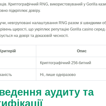
вців. Криптографічний RNG, використовуваний у Gorilla кази
вно підкріплює довіру.
жучи, невгруповані налаштування RNG разом зі швидкими о
рівень щирості, що укріплює репутацію Gorilla casino серед 
ується на довірі та доказовій чесності.
Критерій
Опис
Криптографічний 256‑битний
ваність
Ні, лише одніразово
ведення аудиту та
ифікації