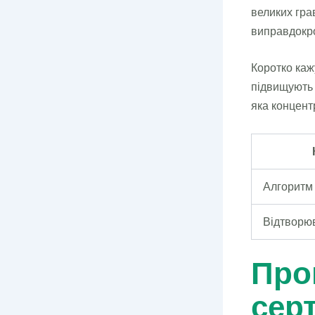
великих гра
виправдокро
Коротко ка
підвищують 
яка концентр
Алгоритм
Відтворю
Про
серт