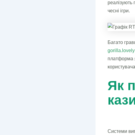
реалізують 
чесні ігри.
Багато грав
gorilla.lovely
платформа я
користувач
Як 
каз
Системи вип