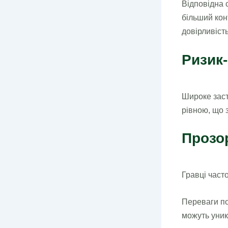
Відповідна 
більший кон
довірливість
Ризик
Широке заст
рівною, що 
Прозо
Гравці част
Переваги по
можуть уник