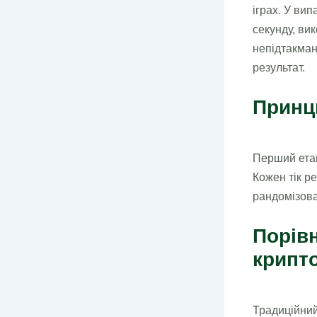
іграх. У ви
секунду, ви
непідтакман
результат.
Принц
Перший етап
Кожен тік р
рандомізова
Порівн
крипт
Традиційний