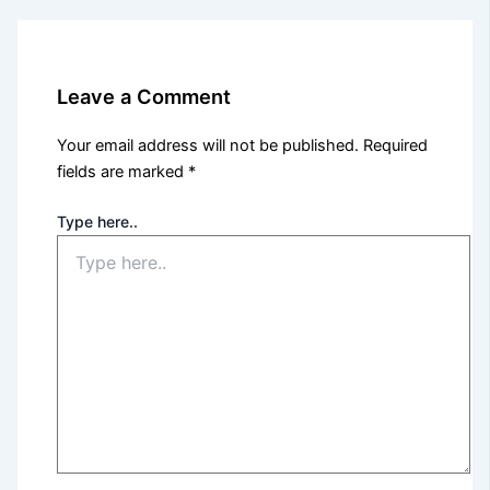
Leave a Comment
Your email address will not be published.
Required
fields are marked
*
Type here..