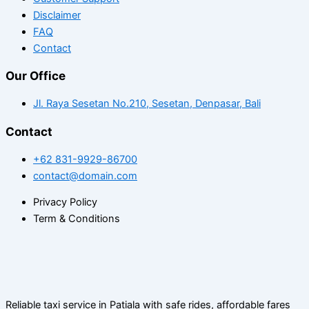
Disclaimer
FAQ
Contact
Our Office
Jl. Raya Sesetan No.210, Sesetan, Denpasar, Bali
Contact
+62 831-9929-86700
contact@domain.com
Privacy Policy
Term & Conditions
Reliable taxi service in Patiala with safe rides, affordable fares