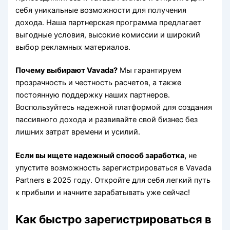
себя уникальные возможности для получения
дохода. Наша партнерская программа предлагает
выгодные условия, высокие комиссии и широкий
выбор рекламных материалов.
Почему выбирают Vavada?
Мы гарантируем
прозрачность и честность расчетов, а также
постоянную поддержку наших партнеров.
Воспользуйтесь надежной платформой для создания
пассивного дохода и развивайте свой бизнес без
лишних затрат времени и усилий.
Если вы ищете надежный способ заработка,
не
упустите возможность зарегистрироваться в Vavada
Partners в 2025 году. Откройте для себя легкий путь
к прибыли и начните зарабатывать уже сейчас!
Как быстро зарегистрироваться в