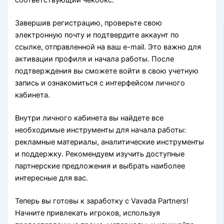
Завершив регистрацию, проверьте свою
электронную почту и подтвердите аккаунт по
ссылке, отправленной на ваш e-mail. Это важно для
активации профиля и начала работы. После
подтверждения вы сможете войти в свою учетную
запись и ознакомиться с интерфейсом личного
кабинета.
Внутри личного кабинета вы найдете все
необходимые инструменты для начала работы:
рекламные материалы, аналитические инструменты
и поддержку. Рекомендуем изучить доступные
партнерские предложения и выбрать наиболее
интересные для вас.
Теперь вы готовы к заработку с Vavada Partners!
Начните привлекать игроков, используя