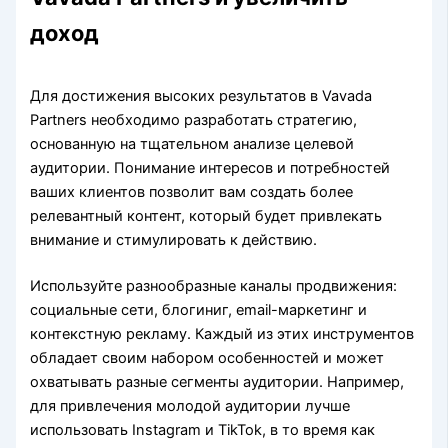
доход
Для достижения высоких результатов в Vavada
Partners необходимо разработать стратегию,
основанную на тщательном анализе целевой
аудитории. Понимание интересов и потребностей
ваших клиентов позволит вам создать более
релевантный контент, который будет привлекать
внимание и стимулировать к действию.
Используйте разнообразные каналы продвижения:
социальные сети, блогиниг, email-маркетинг и
контекстную рекламу. Каждый из этих инструментов
обладает своим набором особенностей и может
охватывать разные сегменты аудитории. Например,
для привлечения молодой аудитории лучше
использовать Instagram и TikTok, в то время как