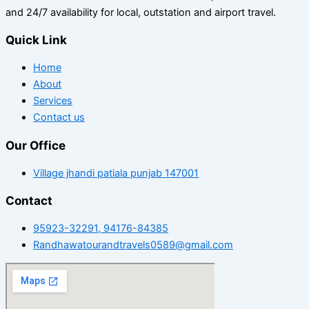
and 24/7 availability for local, outstation and airport travel.
Quick Link
Home
About
Services
Contact us
Our Office
Village jhandi patiala punjab 147001
Contact
95923-32291, 94176-84385
Randhawatourandtravels0589@gmail.com