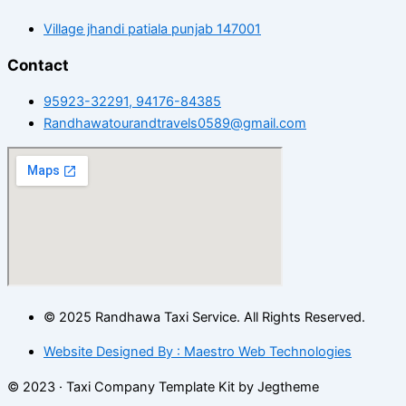
Village jhandi patiala punjab 147001
Contact
95923-32291, 94176-84385
Randhawatourandtravels0589@gmail.com
© 2025 Randhawa Taxi Service. All Rights Reserved.
Website Designed By : Maestro Web Technologies
© 2023 · Taxi Company Template Kit by Jegtheme