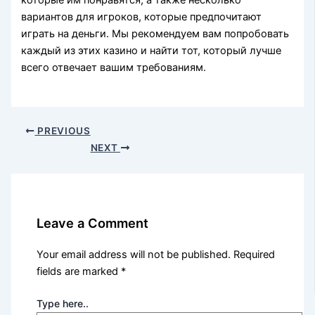
которые им понравятся, а также несколько
вариантов для игроков, которые предпочитают
играть на деньги. Мы рекомендуем вам попробовать
каждый из этих казино и найти тот, который лучше
всего отвечает вашим требованиям.
PREVIOUS
NEXT
Leave a Comment
Your email address will not be published.
Required
fields are marked
*
Type here..