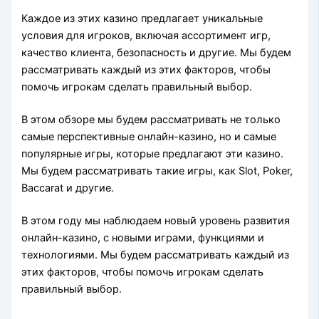
Каждое из этих казино предлагает уникальные
условия для игроков, включая ассортимент игр,
качество клиента, безопасность и другие. Мы будем
рассматривать каждый из этих факторов, чтобы
помочь игрокам сделать правильный выбор.
В этом обзоре мы будем рассматривать не только
самые перспективные онлайн-казино, но и самые
популярные игры, которые предлагают эти казино.
Мы будем рассматривать такие игры, как Slot, Poker,
Baccarat и другие.
В этом году мы наблюдаем новый уровень развития
онлайн-казино, с новыми играми, функциями и
технологиями. Мы будем рассматривать каждый из
этих факторов, чтобы помочь игрокам сделать
правильный выбор.