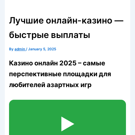
Лучшие онлайн-казино —
быстрые выплаты
By
admin
/
January 5, 2025
Казино онлайн 2025 – самые
перспективные площадки для
любителей азартных игр
▶️