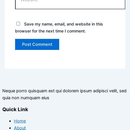
Save my name, email, and website in this
browser for the next time I comment.
Neque porro quisquam est qui dolorem ipsum adipisci velit, sed
quia non numquam eius
Quick Link
Home
About