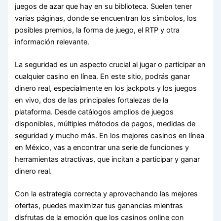
juegos de azar que hay en su biblioteca. Suelen tener
varias páginas, donde se encuentran los símbolos, los
posibles premios, la forma de juego, el RTP y otra
información relevante.
La seguridad es un aspecto crucial al jugar o participar en
cualquier casino en línea. En este sitio, podrás ganar
dinero real, especialmente en los jackpots y los juegos
en vivo, dos de las principales fortalezas de la
plataforma. Desde catálogos amplios de juegos
disponibles, múltiples métodos de pagos, medidas de
seguridad y mucho más. En los mejores casinos en línea
en México, vas a encontrar una serie de funciones y
herramientas atractivas, que incitan a participar y ganar
dinero real.
Con la estrategia correcta y aprovechando las mejores
ofertas, puedes maximizar tus ganancias mientras
disfrutas de la emoción que los casinos online con