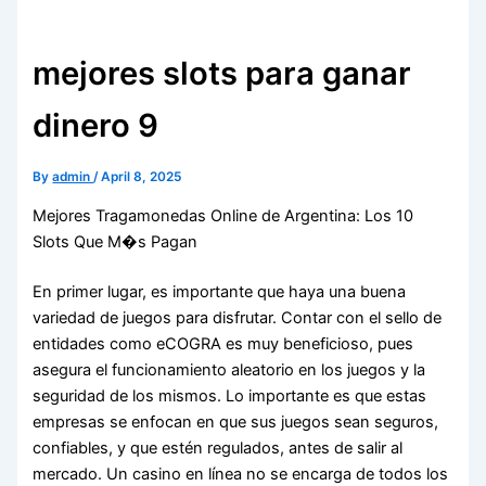
mejores slots para ganar
dinero 9
By
admin
/
April 8, 2025
Mejores Tragamonedas Online de Argentina: Los 10
Slots Que M�s Pagan
En primer lugar, es importante que haya una buena
variedad de juegos para disfrutar. Contar con el sello de
entidades como eCOGRA es muy beneficioso, pues
asegura el funcionamiento aleatorio en los juegos y la
seguridad de los mismos. Lo importante es que estas
empresas se enfocan en que sus juegos sean seguros,
confiables, y que estén regulados, antes de salir al
mercado. Un casino en línea no se encarga de todos los