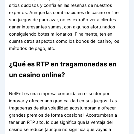
sitios dudosos y confía en las reseñas de nuestros
expertos. Aunque las combinaciones de casino online
son juegos de puro azar, no es extraño ver a clientes
ganar interesantes sumas, con algunos afortunados
consiguiendo botes millonarios. Finalmente, ten en
cuenta otros aspectos como los bonos del casino, los
métodos de pago, etc.
¿Qué es RTP en tragamonedas en
un casino online?
NetEnt es una empresa conocida en el sector por
innovar y ofrecer una gran calidad en sus juegos. Las
tragaperras de alta volatilidad acostumbran a ofrecer
grandes premios de forma ocasional. Acostumbran a
tener un RTP alto, lo que significa que la ventaja del
casino se reduce (aunque no significa que vayas a