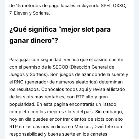
de 15 métodos de pago locales incluyendo SPEI, OXXO,
7-Eleven y Soriana.
¿Qué significa “mejor slot para
ganar dinero”?
Para jugar con seguridad, verifica que el casino cuente
con el permiso de la SEGOB (Dirección General de
Juegos y Sorteos). Son juegos de azar donde la suerte y
el RNG (generador de números aleatorios) determinan
los resultados. Conócelos todos aquí y revisa el listado
de las slots más rentables, con RTP alto y gran
popularidad. En esta página encontrarás un listado
completo con los mejores slots del país. Sin embargo,
hoy en día puedes encontrar cientos de slots con alto
RTP en los casinos en línea en México. ¡Diviértete con
responsabilidad y buena suerte en los carretes!