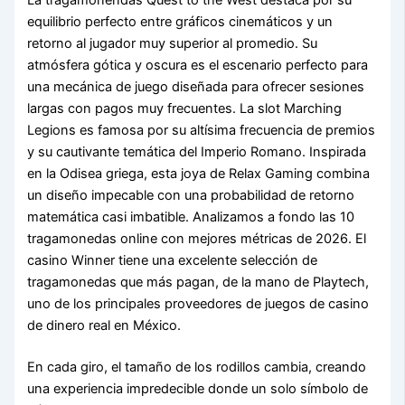
equilibrio perfecto entre gráficos cinemáticos y un
retorno al jugador muy superior al promedio. Su
atmósfera gótica y oscura es el escenario perfecto para
una mecánica de juego diseñada para ofrecer sesiones
largas con pagos muy frecuentes. La slot Marching
Legions es famosa por su altísima frecuencia de premios
y su cautivante temática del Imperio Romano. Inspirada
en la Odisea griega, esta joya de Relax Gaming combina
un diseño impecable con una probabilidad de retorno
matemática casi imbatible. Analizamos a fondo las 10
tragamonedas online con mejores métricas de 2026. El
casino Winner tiene una excelente selección de
tragamonedas que más pagan, de la mano de Playtech,
uno de los principales proveedores de juegos de casino
de dinero real en México.
En cada giro, el tamaño de los rodillos cambia, creando
una experiencia impredecible donde un solo símbolo de