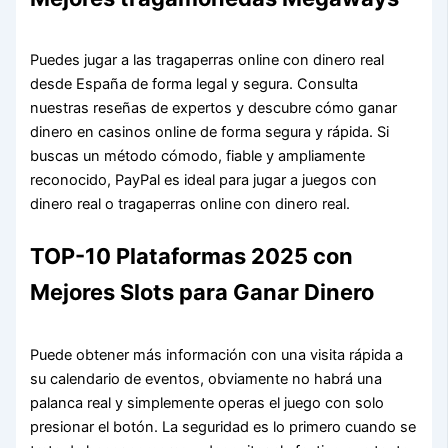
Puedes jugar a las tragaperras online con dinero real
desde España de forma legal y segura. Consulta
nuestras reseñas de expertos y descubre cómo ganar
dinero en casinos online de forma segura y rápida. Si
buscas un método cómodo, fiable y ampliamente
reconocido, PayPal es ideal para jugar a juegos con
dinero real o tragaperras online con dinero real.
TOP-10 Plataformas 2025 con
Mejores Slots para Ganar Dinero
Puede obtener más información con una visita rápida a
su calendario de eventos, obviamente no habrá una
palanca real y simplemente operas el juego con solo
presionar el botón. La seguridad es lo primero cuando se