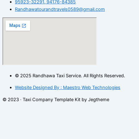
95923-32291, 94176-84385
Randhawatourandtravels0589@gmail.com
© 2025 Randhawa Taxi Service. All Rights Reserved.
Website Designed By : Maestro Web Technologies
© 2023 · Taxi Company Template Kit by Jegtheme