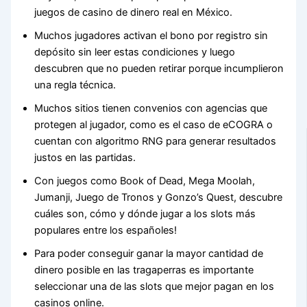
juegos de casino de dinero real en México.
Muchos jugadores activan el bono por registro sin
depósito sin leer estas condiciones y luego
descubren que no pueden retirar porque incumplieron
una regla técnica.
Muchos sitios tienen convenios con agencias que
protegen al jugador, como es el caso de eCOGRA o
cuentan con algoritmo RNG para generar resultados
justos en las partidas.
Con juegos como Book of Dead, Mega Moolah,
Jumanji, Juego de Tronos y Gonzo’s Quest, descubre
cuáles son, cómo y dónde jugar a los slots más
populares entre los españoles!
Para poder conseguir ganar la mayor cantidad de
dinero posible en las tragaperras es importante
seleccionar una de las slots que mejor pagan en los
casinos online.