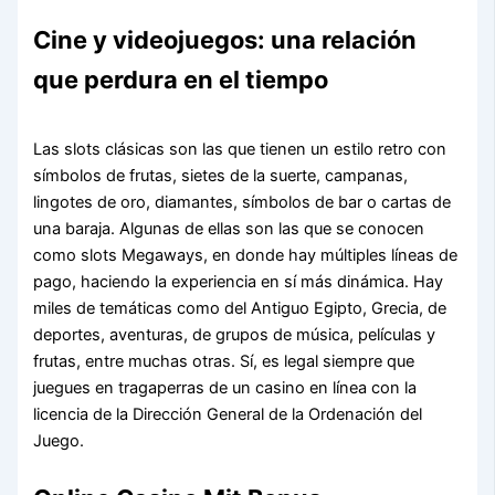
Cine y videojuegos: una relación
que perdura en el tiempo
Las slots clásicas son las que tienen un estilo retro con
símbolos de frutas, sietes de la suerte, campanas,
lingotes de oro, diamantes, símbolos de bar o cartas de
una baraja. Algunas de ellas son las que se conocen
como slots Megaways, en donde hay múltiples líneas de
pago, haciendo la experiencia en sí más dinámica. Hay
miles de temáticas como del Antiguo Egipto, Grecia, de
deportes, aventuras, de grupos de música, películas y
frutas, entre muchas otras. Sí, es legal siempre que
juegues en tragaperras de un casino en línea con la
licencia de la Dirección General de la Ordenación del
Juego.