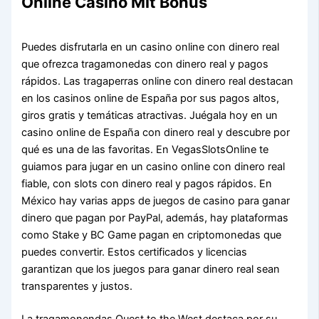
Online Casino Mit Bonus
Puedes disfrutarla en un casino online con dinero real
que ofrezca tragamonedas con dinero real y pagos
rápidos. Las tragaperras online con dinero real destacan
en los casinos online de España por sus pagos altos,
giros gratis y temáticas atractivas. Juégala hoy en un
casino online de España con dinero real y descubre por
qué es una de las favoritas. En VegasSlotsOnline te
guiamos para jugar en un casino online con dinero real
fiable, con slots con dinero real y pagos rápidos. En
México hay varias apps de juegos de casino para ganar
dinero que pagan por PayPal, además, hay plataformas
como Stake y BC Game pagan en criptomonedas que
puedes convertir. Estos certificados y licencias
garantizan que los juegos para ganar dinero real sean
transparentes y justos.
La tragamonendas Quest to the West destaca por su