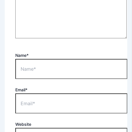
Name*
Email*
Website