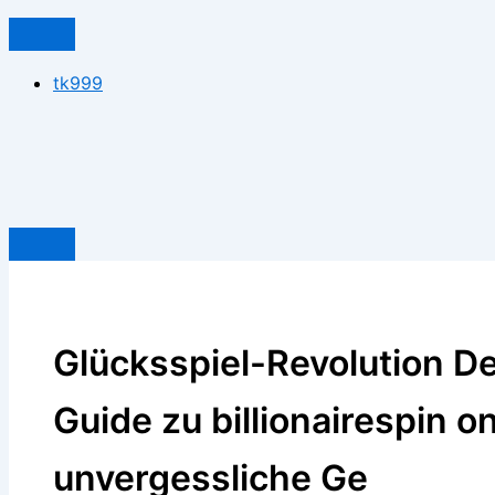
tk999
Glücksspiel-Revolution D
Guide zu billionairespin on
unvergessliche Ge