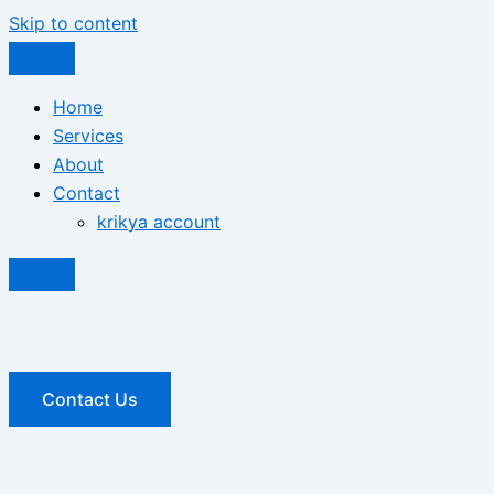
Skip to content
Home
Services
About
Contact
krikya account
Contact Us