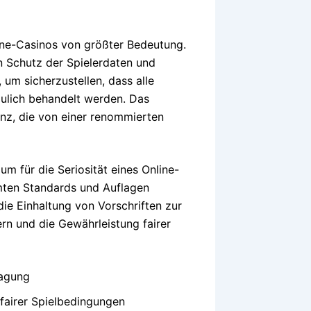
line-Casinos von größter Bedeutung.
en Schutz der Spielerdaten und
um sicherzustellen, dass alle
aulich behandelt werden. Das
enz, die von einer renommierten
ium für die Seriosität eines Online-
mmten Standards und Auflagen
ie Einhaltung von Vorschriften zur
n und die Gewährleistung fairer
ragung
fairer Spielbedingungen