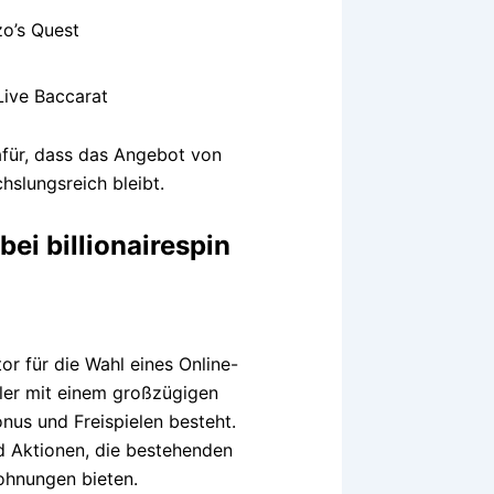
zo’s Quest
 Live Baccarat
afür, dass das Angebot von
hslungsreich bleibt.
i billionairespin
or für die Wahl eines Online-
ieler mit einem großzügigen
us und Freispielen besteht.
d Aktionen, die bestehenden
lohnungen bieten.