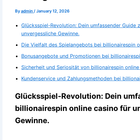
By
admin
/
January 12, 2026
Glücksspiel-Revolution: Dein umfassender Guide zu 
unvergessliche Gewinne.
Die Vielfalt des Spielangebots bei billionairespin 
Bonusangebote und Promotionen bei billionairespi
Sicherheit und Seriosität von billionairespin online
Kundenservice und Zahlungsmethoden bei billionai
Glücksspiel-Revolution: Dein umf
billionairespin online casino für 
Gewinne.