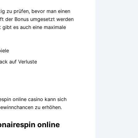
tig zu prüfen, bevor man einen
oft der Bonus umgesetzt werden
 gibt es auch eine maximale
iele
ck auf Verluste
spin online casino kann sich
 Gewinnchancen zu erhöhen.
onairespin online