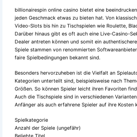
billionairespin online casino bietet eine beeindrucke
jeden Geschmack etwas zu bieten hat. Von klassisch
Video-Slots bis hin zu Tischspielen wie Roulette, Bla
Darüber hinaus gibt es oft auch eine Live-Casino-Sek
Dealer antreten können und somit ein authentischere
Spiele stammen von renommierten Softwareanbietern,
faire Spielbedingungen bekannt sind.
Besonders hervorzuheben ist die Vielfalt an Spielaut
Kategorien unterteilt sind, beispielsweise nach The
Größen. So können Spieler leicht ihren Favoriten fin
Auch die Tischspiele sind in verschiedenen Variante
Anfänger als auch erfahrene Spieler auf ihre Koste
Spielkategorie
Anzahl der Spiele (ungefähr)
Beliebte Titel