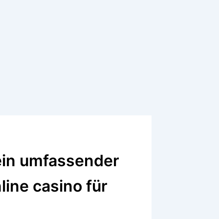
ein umfassender
line casino für