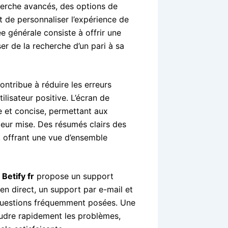
cherche avancés, des options de
t de personnaliser l’expérience de
ée générale consiste à offrir une
er de la recherche d’un pari à sa
 contribue à réduire les erreurs
ilisateur positive. L’écran de
e et concise, permettant aux
 leur mise. Des résumés clairs des
, offrant une vue d’ensemble
.
Betify fr
propose un support
en direct, un support par e-mail et
 questions fréquemment posées. Une
soudre rapidement les problèmes,