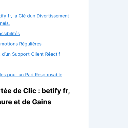
ify fr, la Clé dun Divertissement
nels.
ssibilités
motions Régulières
t d’un Support Client Réactif
elles pour un Pari Responsable
e de Clic : betify fr,
ure et de Gains