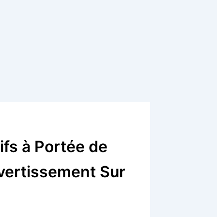
ifs à Portée de
Divertissement Sur