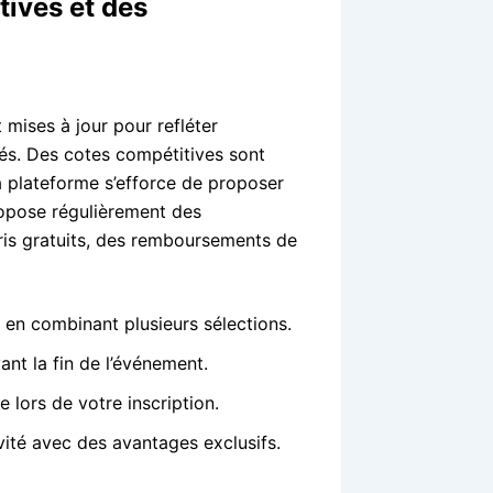
ives et des
mises à jour pour refléter
tés. Des cotes compétitives sont
la plateforme s’efforce de proposer
pose régulièrement des
ris gratuits, des remboursements de
en combinant plusieurs sélections.
nt la fin de l’événement.
e lors de votre inscription.
té avec des avantages exclusifs.