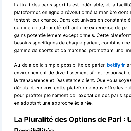
L’attrait des paris sportifs est indéniable, et la facili
plateformes en ligne a révolutionné la manière dont 
tentent leur chance. Dans cet univers en constante é
comme un acteur clé, offrant une expérience de pari
gains potentiellement exceptionnels. Cette platefor
besoins spécifiques de chaque parieur, combine une i
gamme de sports et de marchés, promettant une imme
Au-delà de la simple possibilité de parier,
betify fr
am
environnement de divertissement sûr et responsable, 
la transparence et l’assistance client. Que vous soy
débutant curieux, cette plateforme vous offre les out
pour profiter pleinement de l’excitation des paris spo
en adoptant une approche éclairée.
La Pluralité des Options de Pari :
Possibilités