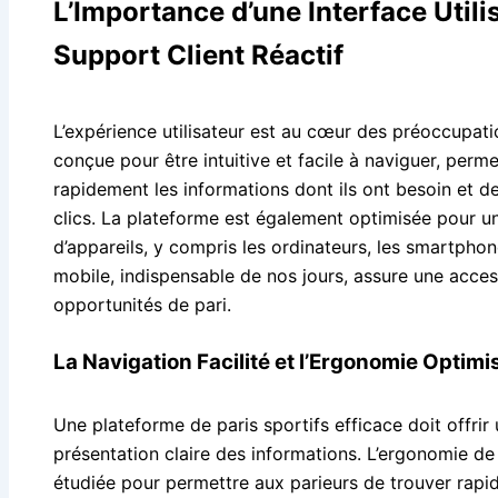
L’Importance d’une Interface Utilis
Support Client Réactif
L’expérience utilisateur est au cœur des préoccupat
conçue pour être intuitive et facile à naviguer, perm
rapidement les informations dont ils ont besoin et de
clics. La plateforme est également optimisée pour une
d’appareils, y compris les ordinateurs, les smartphone
mobile, indispensable de nos jours, assure une acces
opportunités de pari.
La Navigation Facilité et l’Ergonomie Optimi
Une plateforme de paris sportifs efficace doit offrir 
présentation claire des informations. L’ergonomie de
étudiée pour permettre aux parieurs de trouver rapi