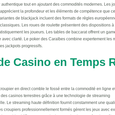
authentique tout en ajoutant des commodités modernes. Les j
 apprécient la profondeur et les éléments de compétence que ce
 variantes de blackjack incluent des formats de règles européenn
classiques. Les roues de roulette présentent des dispositions à
tatistiquement les joueurs. Les tables de baccarat offrent un ga
 avec clarté. Le poker des Caraïbes combine expertement les 
es jackpots progressifs.
de Casino en Temps R
croupier en direct comble le fossé entre la commodité en ligne e
té des casinos terrestres grâce à une technologie de streaming
lle. Le streaming haute définition fournit constamment une quali
Les croupiers professionnellement formés gèrent les jeux avec ex