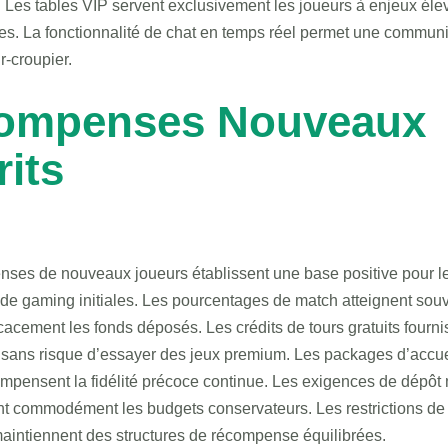
. Les tables VIP servent exclusivement les joueurs à enjeux él
ées. La fonctionnalité de chat en temps réel permet une commun
r-croupier.
ompenses Nouveaux
rits
ses de nouveaux joueurs établissent une base positive pour l
de gaming initiales. Les pourcentages de match atteignent so
icacement les fonds déposés. Les crédits de tours gratuits fourn
 sans risque d’essayer des jeux premium. Les packages d’accuei
mpensent la fidélité précoce continue. Les exigences de dépôt
 commodément les budgets conservateurs. Les restrictions de
intiennent des structures de récompense équilibrées.