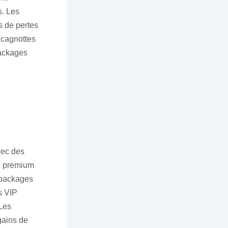
s. Les
s de pertes
 cagnottes
packages
vec des
ce premium
 packages
s VIP
Les
gains de