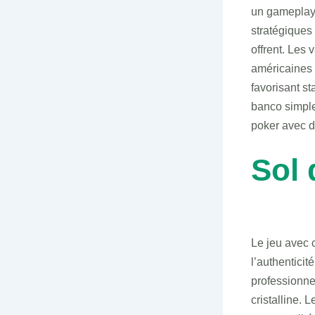
un gameplay 
stratégiques
offrent. Les
américaines 
favorisant s
banco simple
poker avec d
Sol 
Le jeu avec 
l’authentici
professionne
cristalline. 