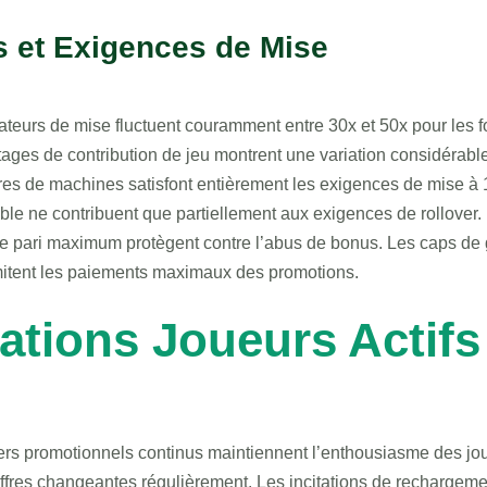
 et Exigences de Mise
cateurs de mise fluctuent couramment entre 30x et 50x pour les 
ages de contribution de jeu montrent une variation considérable
itres de machines satisfont entièrement les exigences de mise à
able ne contribuent que partiellement aux exigences de rollover.
 de pari maximum protègent contre l’abus de bonus. Les caps de
imitent les paiements maximaux des promotions.
tations Joueurs Actifs
ers promotionnels continus maintiennent l’enthousiasme des jo
offres changeantes régulièrement. Les incitations de rechargeme