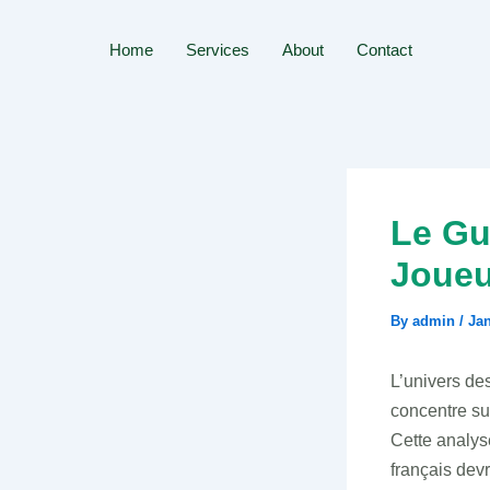
Skip
to
Home
Services
About
Contact
content
Le Gu
Joueu
By
admin
/
Jan
L’univers de
concentre sur
Cette analys
français dev