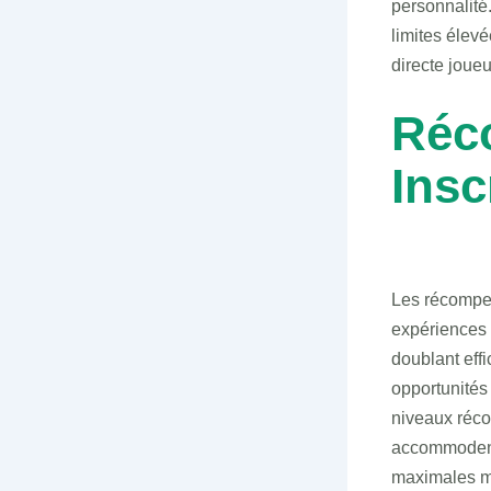
personnalité
limites élev
directe joueu
Réc
Insc
Les récompen
expériences 
doublant eff
opportunités
niveaux réco
accommodent
maximales ma