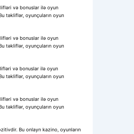
fləri və bonuslar ilə oyun
u təkliflər, oyunçuların oyun
fləri və bonuslar ilə oyun
u təkliflər, oyunçuların oyun
fləri və bonuslar ilə oyun
u təkliflər, oyunçuların oyun
fləri və bonuslar ilə oyun
u təkliflər, oyunçuların oyun
itivdir. Bu onlayn kazino, oyunların