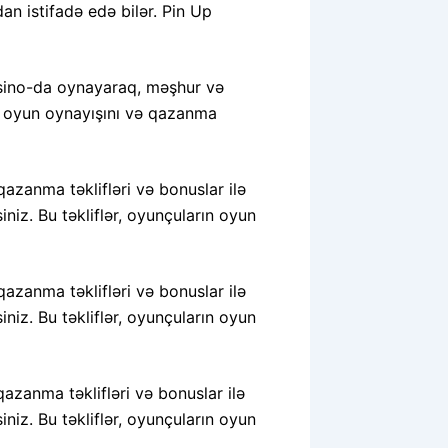
n istifadə edə bilər. Pin Up
asino-da oynayaraq, məşhur və
ın oyun oynayışını və qazanma
azanma təklifləri və bonuslar ilə
iz. Bu təkliflər, oyunçuların oyun
azanma təklifləri və bonuslar ilə
iz. Bu təkliflər, oyunçuların oyun
azanma təklifləri və bonuslar ilə
iz. Bu təkliflər, oyunçuların oyun