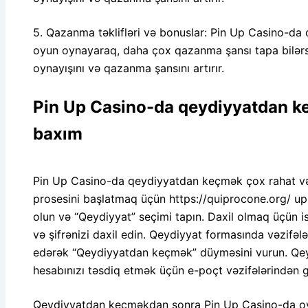
5. Qazanma təklifləri və bonuslar: Pin Up Casino-da q
oyun oynayaraq, daha çox qazanma şansı tapa bilərsin
oynayışını və qazanma şansını artırır.
Pin Up Casino-da qeydiyyatdan k
baxım
Pin Up Casino-da qeydiyyatdan keçmək çox rahat və s
prosesini başlatmaq üçün https://quiprocone.org/ up 
olun və “Qeydiyyat” seçimi tapın. Daxil olmaq üçün ist
və şifrənizi daxil edin. Qeydiyyat formasında vəzifəl
edərək “Qeydiyyatdan keçmək” düyməsini vurun. Q
hesabınızı təsdiq etmək üçün e-poçt vəzifələrindən g
Qeydiyyatdan keçməkdan sonra Pin Up Casino-da oyu