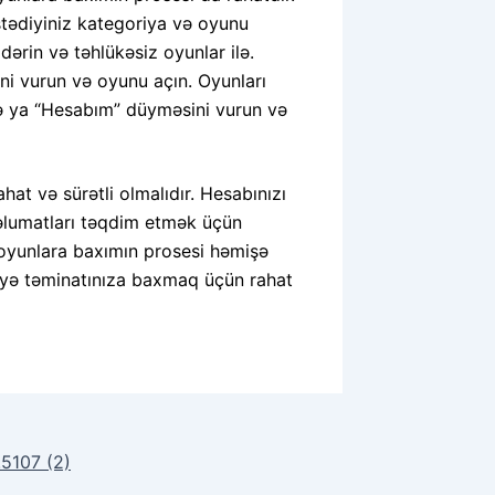
tədiyiniz kategoriya və oyunu
dərin və təhlükəsiz oyunlar ilə.
i vurun və oyunu açın. Oyunları
və ya “Hesabım” düyməsini vurun və
at və sürətli olmalıdır. Hesabınızı
əlumatları təqdim etmək üçün
a oyunlara baxımın prosesi həmişə
iyyə təminatınıza baxmaq üçün rahat
.5107 (2)