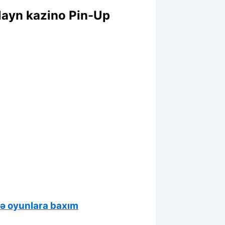
layn kazino Pin-Up
ə oyunlara baxım