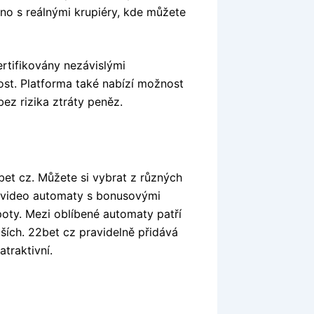
asino s reálnými krupiéry, kde můžete
ertifikovány nezávislými
ost. Platforma také nabízí možnost
ez rizika ztráty peněz.
bet cz. Můžete si vybrat z různých
, video automaty s bonusovými
oty. Mezi oblíbené automaty patří
ších. 22bet cz pravidelně přidává
traktivní.