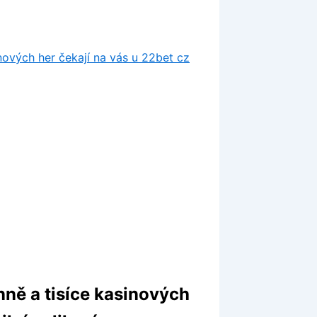
nových her čekají na vás u 22bet cz
nně a tisíce kasinových