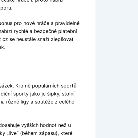
poru.
 bonus pro nové hráče a pravidelné
nabízí rychlé a bezpečné platební
t cz se neustále snaží zlepšovat
ek.
 sázek. Kromě populárních sportů
diční sporty jako je šipky, stolní
 na různé ligy a soutěže z celého
dosahuje vyšších hodnot než u
ky „live“ (během zápasu), které