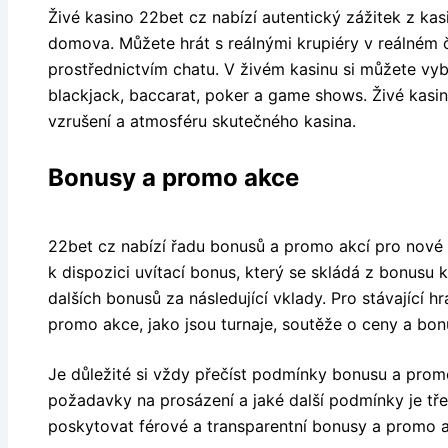
Živé kasino 22bet cz nabízí autentický zážitek z ka
domova. Můžete hrát s reálnými krupiéry v reálném 
prostřednictvím chatu. V živém kasinu si můžete vybra
blackjack, baccarat, poker a game shows. Živé kasino j
vzrušení a atmosféru skutečného kasina.
Bonusy a promo akce
22bet cz nabízí řadu bonusů a promo akcí pro nové i 
k dispozici uvítací bonus, který se skládá z bonusu 
dalších bonusů za následující vklady. Pro stávající 
promo akce, jako jsou turnaje, soutěže o ceny a bon
Je důležité si vždy přečíst podmínky bonusu a promo
požadavky na prosázení a jaké další podmínky je tře
poskytovat férové a transparentní bonusy a promo 