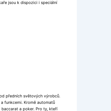
ře jsou k dispozici i speciální
 od předních světových výrobců.
y a funkcemi. Kromě automatů
 baccarat a poker. Pro ty, kteří