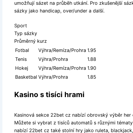
umožňují sázet na průběh utkání. Pro zkušenější sázka
sázky jako handicap, over/under a další.
Sport
Typ sázky
Průměrný kurz
Fotbal
Výhra/Remíza/Prohra
1.95
Tenis
Výhra/Prohra
1.88
Hokej
Výhra/Remíza/Prohra
1.90
Basketbal
Výhra/Prohra
1.85
Kasino s tisíci hrami
Kasinová sekce 22bet cz nabízí obrovský výběr her
Můžete si vybrat z tisíců automatů s různými témat
nabízí 22bet cz také stolní hry jako ruleta, blackjack,