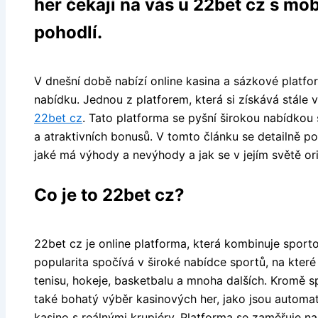
her čekají na vás u 22bet cz s mobi
pohodlí.
V dnešní době nabízí online kasina a sázkové platform
nabídku. Jednou z platforem, která si získává stále v
22bet cz
. Tato platforma se pyšní širokou nabídkou
a atraktivních bonusů. V tomto článku se detailně p
jaké má výhody a nevýhody a jak se v jejím světě or
Co je to 22bet cz?
22bet cz je online platforma, která kombinuje sporto
popularita spočívá v široké nabídce sportů, na které
tenisu, hokeje, basketbalu a mnoha dalších. Kromě s
také bohatý výběr kasinových her, jako jsou automaty
kasino s reálnými krupiéry. Platforma se zaměřuje na