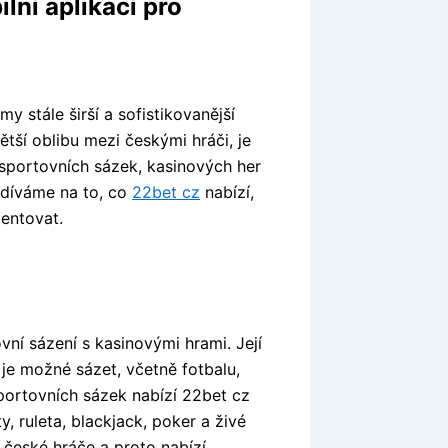
lní aplikací pro
y stále širší a sofistikovanější
ětší oblibu mezi českými hráči, je
 sportovních sázek, kasinových her
odíváme na to, co
22bet cz
nabízí,
ientovat.
vní sázení s kasinovými hrami. Její
 je možné sázet, včetně fotbalu,
portovních sázek nabízí 22bet cz
, ruleta, blackjack, poker a živé
 české hráče a proto nabízí