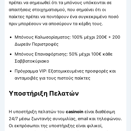
πρέπει να σημειωθεί ότι τα μπόνους υπόκεινται σε
απαιτήσεις στοιχηματισμού, που σημαίνει ότι οι
παίκτες πρέπει να ποντάρουν ένα συγκεκριμένο ποσό
πριν μπορέσουν να αποσύρουν τα κέρδη τους.
Μπόνους Καλωσορίσματος: 100% μέχρι 200€ + 200
Δωρεάν Περιστροφές
Μπόνους Επαναφόρτισης: 50% μέχρι 100€ κάθε
Σαββατοκύριακο
Πρόγραμμα VIP: Εξατομικευμένες προσφορές και
ανταμοιβές για τους πιστούς παίκτες
Υποστήριξη Πελατών
Η υποστήριξη πελατών του
casinoin
είναι διαθέσιμη
24/7 μέσω ζωντανής συνομιλίας, email και τηλεφώνου.
Οι εκπρόσωποι της υποστήριξης είναι φιλικοί,