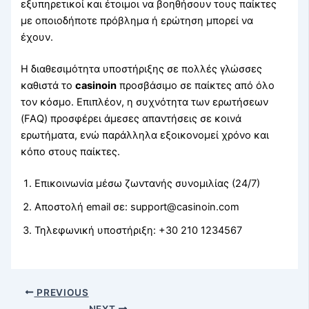
εξυπηρετικοί και έτοιμοι να βοηθήσουν τους παίκτες
με οποιοδήποτε πρόβλημα ή ερώτηση μπορεί να
έχουν.
Η διαθεσιμότητα υποστήριξης σε πολλές γλώσσες
καθιστά το
casinoin
προσβάσιμο σε παίκτες από όλο
τον κόσμο. Επιπλέον, η συχνότητα των ερωτήσεων
(FAQ) προσφέρει άμεσες απαντήσεις σε κοινά
ερωτήματα, ενώ παράλληλα εξοικονομεί χρόνο και
κόπο στους παίκτες.
Επικοινωνία μέσω ζωντανής συνομιλίας (24/7)
Αποστολή email σε: support@casinoin.com
Τηλεφωνική υποστήριξη: +30 210 1234567
PREVIOUS
NEXT