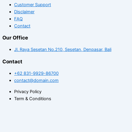
Customer Support
Disclaimer
FAQ
Contact
Our Office
Jl. Raya Sesetan No.210, Sesetan, Denpasar, Bali
Contact
+62 831-9929-86700
contact@domain.com
Privacy Policy
Term & Conditions