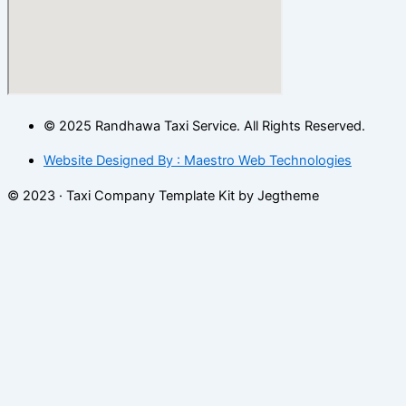
© 2025 Randhawa Taxi Service. All Rights Reserved.
Website Designed By : Maestro Web Technologies
© 2023 · Taxi Company Template Kit by Jegtheme