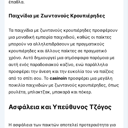
έπαθλα.
Παιχνίδια με Ζωντανούς Κρουπιέρηδες
Τα παιχνίδια με ζωντανούς κρουπιέρηδες προσφέρουν
μια μοναδική εμπειρία παιχνιδιού, καθώς οι παίκτες
μπορούν να αλληλεπιδράσουν με πραγματικούς
κρουπιέρηδες και άλλους παίκτες σε πραγματικό
χρόνο. Αυτό δημιουργεί μια ατμόσφαιρα παρόμοια με
αυτή ενός παραδοσιακού καζίνο, ενώ παράλληλα
προσφέρει την άνεση και την ευκολία του να παίζεις
από το σπίτι σου. Το
casinoin
προσφέρει μια μεγάλη
ποικιλία παιχνιδιών με ζωντανούς κρουπιέρηδες, όπως
ρουλέτα, μπλακτζακ, μπακαρά και πόκερ.
Ασφάλεια και Υπεύθυνος Τζόγος
Η ασφάλεια των παικτών αποτελεί προτεραιότητα για