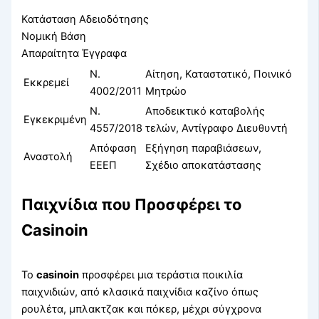
Κατάσταση Αδειοδότησης
Νομική Βάση
Απαραίτητα Έγγραφα
Ν.
Αίτηση, Καταστατικό, Ποινικό
Εκκρεμεί
4002/2011
Μητρώο
Ν.
Αποδεικτικό καταβολής
Εγκεκριμένη
4557/2018
τελών, Αντίγραφο Διευθυντή
Απόφαση
Εξήγηση παραβιάσεων,
Αναστολή
ΕΕΕΠ
Σχέδιο αποκατάστασης
Παιχνίδια που Προσφέρει το
Casinoin
Το
casinoin
προσφέρει μια τεράστια ποικιλία
παιχνιδιών, από κλασικά παιχνίδια καζίνο όπως
ρουλέτα, μπλακτζακ και πόκερ, μέχρι σύγχρονα