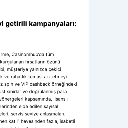
 getirili kampanyaları:
ndirme, Casinomhub’da tüm
kurgulanan fırsatların özünü
ibi, müşteriye yalnızca çekici
ik ve rahatlık teması arz etmeyi
siz spin ve VIP cashback örneğindeki
üst sınırlar ve doğrulanmış para
yönergeleri kapsamında, lisanslı
lerinden elde edilen sayısal
eri, servis seviye anlaşmaları,
en katıl” hevesinden fazla, isabetli