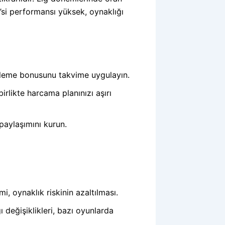
P’si performansı yüksek, oynaklığı
enileme bonusunu takvime uygulayın.
rlikte harcama planınızı aşırı
 paylaşımını kurun.
i, oynaklık riskinin azaltılması.
ı değişiklikleri, bazı oyunlarda