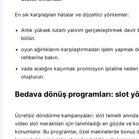
En sık karşılaşılan hatalar ve düzeltici yöntemler:
Anlık yüksek tutarlı yatırım gerçekleştirmek devir 
bölün.
oyun ağırlıklarını karşılaştırmadan işlem yapmak de
rehberine bakın.
vade aralığını kaçırmak promosyon iptaline neden 
oluşturun.
Bedava dönüş programları: slot yön
Ücretsiz döndürme kampanyaları: slot temelli anınd
video slot meraklıları için tanımladığı en gözde ve kol
konumlanır. Bu programlar, özel makinelerde bonus dö