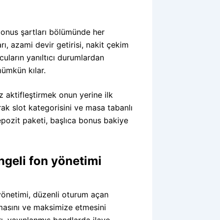
bonus şartları bölümünde her
ı, azami devir getirisi, nakit çekim
ncuların yanıltıcı durumlardan
mümkün kılar.
ez aktifleştirmek onun yerine ilk
rak slot kategorisini ve masa tabanlı
pozit paketi, başlıca bonus bakiye
ngeli fon yönetimi
 yönetimi, düzenli oturum açan
masını ve maksimize etmesini