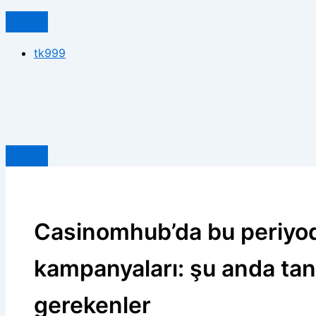
tk999
Casinomhub’da bu periyodun
kampanyaları: şu anda ta
gerekenler