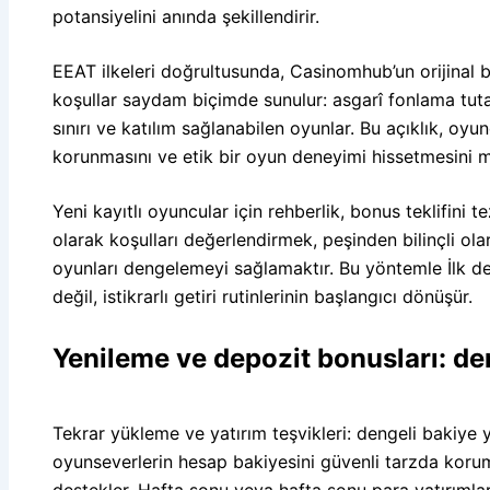
potansiyelini anında şekillendirir.
EEAT ilkeleri doğrultusunda, Casinomhub’un orijinal 
koşullar saydam biçimde sunulur: asgarî fonlama tutar
sınırı ve katılım sağlanabilen oyunlar. Bu açıklık, oyu
korunmasını ve etik bir oyun deneyimi hissetmesini 
Yeni kayıtlı oyuncular için rehberlik, bonus teklifini t
olarak koşulları değerlendirmek, peşinden bilinçli ola
oyunları dengelemeyi sağlamaktır. Bu yöntemle İlk de
değil, istikrarlı getiri rutinlerinin başlangıcı dönüşür.
Yenileme ve depozit bonusları: de
Tekrar yükleme ve yatırım teşvikleri: dengeli bakiye
oyunseverlerin hesap bakiyesini güvenli tarzda koru