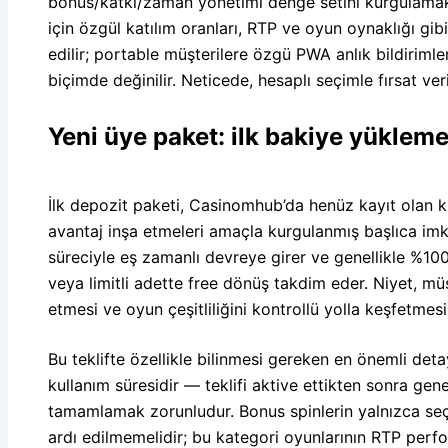
bonus/katkı/zaman yönetimi denge setini kurgulamaktır
için özgül katılım oranları, RTP ve oyun oynaklığı gi
edilir; portable müşterilere özgü PWA anlık bildirimler
biçimde değinilir. Neticede, hesaplı seçimle fırsat ve
Yeni üye paket: ilk bakiye yükle
İlk depozit paketi, Casinomhub’da henüz kayıt olan kull
avantaj inşa etmeleri amaçla kurgulanmış başlıca imk
süreciyle eş zamanlı devreye girer ve genellikle %10
veya limitli adette free dönüş takdim eder. Niyet, mü
etmesi ve oyun çeşitliliğini kontrollü yolla keşfetmesi
Bu teklifte özellikle bilinmesi gereken en önemli deta
kullanım süresidir — teklifi aktive ettikten sonra gene
tamamlamak zorunludur. Bonus spinlerin yalnızca seç
ardı edilmemelidir; bu kategori oyunlarının RTP perf