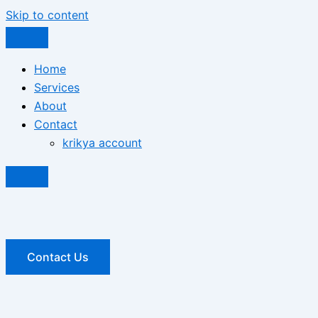
Skip to content
Home
Services
About
Contact
krikya account
Contact Us