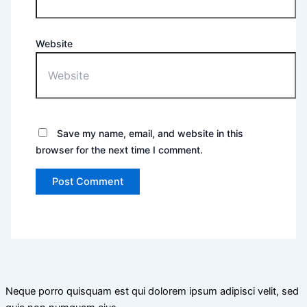
Website
Save my name, email, and website in this
browser for the next time I comment.
Neque porro quisquam est qui dolorem ipsum adipisci velit, sed