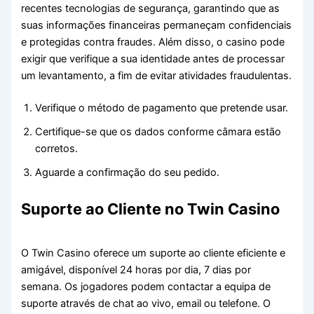
recentes tecnologias de segurança, garantindo que as
suas informações financeiras permaneçam confidenciais
e protegidas contra fraudes. Além disso, o casino pode
exigir que verifique a sua identidade antes de processar
um levantamento, a fim de evitar atividades fraudulentas.
Verifique o método de pagamento que pretende usar.
Certifique-se que os dados conforme câmara estão
corretos.
Aguarde a confirmação do seu pedido.
Suporte ao Cliente no Twin Casino
O Twin Casino oferece um suporte ao cliente eficiente e
amigável, disponível 24 horas por dia, 7 dias por
semana. Os jogadores podem contactar a equipa de
suporte através de chat ao vivo, email ou telefone. O