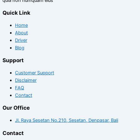
quia non numquam eius
Quick Link
Home
About
Driver
Blog
Support
Customer Support
Disclaimer
FAQ
Contact
Our Office
Jl. Raya Sesetan No.210, Sesetan, Denpasar, Bali
Contact