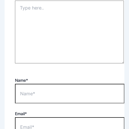
Name*
Email*