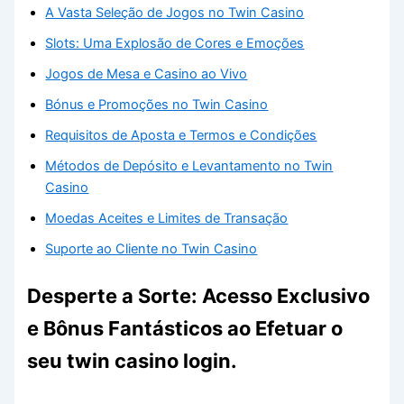
A Vasta Seleção de Jogos no Twin Casino
Slots: Uma Explosão de Cores e Emoções
Jogos de Mesa e Casino ao Vivo
Bónus e Promoções no Twin Casino
Requisitos de Aposta e Termos e Condições
Métodos de Depósito e Levantamento no Twin
Casino
Moedas Aceites e Limites de Transação
Suporte ao Cliente no Twin Casino
Desperte a Sorte: Acesso Exclusivo
e Bônus Fantásticos ao Efetuar o
seu twin casino login.