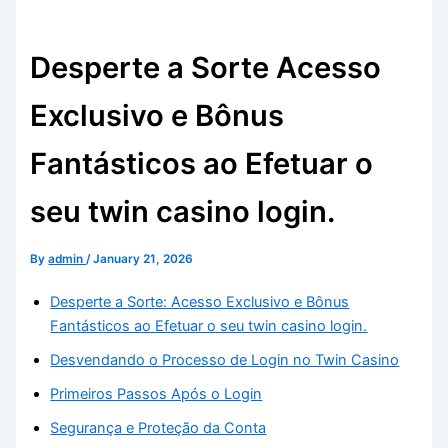
Desperte a Sorte Acesso
Exclusivo e Bônus
Fantásticos ao Efetuar o
seu twin casino login.
By
admin
/
January 21, 2026
Desperte a Sorte: Acesso Exclusivo e Bônus
Fantásticos ao Efetuar o seu twin casino login.
Desvendando o Processo de Login no Twin Casino
Primeiros Passos Após o Login
Segurança e Proteção da Conta