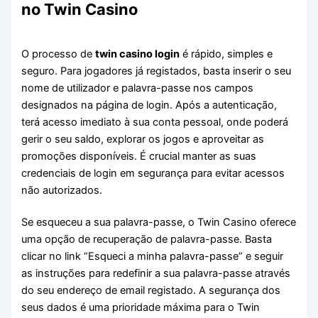
no Twin Casino
O processo de
twin casino login
é rápido, simples e
seguro. Para jogadores já registados, basta inserir o seu
nome de utilizador e palavra-passe nos campos
designados na página de login. Após a autenticação,
terá acesso imediato à sua conta pessoal, onde poderá
gerir o seu saldo, explorar os jogos e aproveitar as
promoções disponíveis. É crucial manter as suas
credenciais de login em segurança para evitar acessos
não autorizados.
Se esqueceu a sua palavra-passe, o Twin Casino oferece
uma opção de recuperação de palavra-passe. Basta
clicar no link “Esqueci a minha palavra-passe” e seguir
as instruções para redefinir a sua palavra-passe através
do seu endereço de email registado. A segurança dos
seus dados é uma prioridade máxima para o Twin