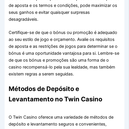
de aposta e os termos e condições, pode maximizar os
seus ganhos e evitar quaisquer surpresas
desagradáveis.
Certifique-se de que o bónus ou promoção é adequado
ao seu estilo de jogo e orçamento. Avalie os requisitos
de aposta e as restrições de jogos para determinar se o
bónus é uma oportunidade vantajosa para si. Lembre-se
de que os bónus e promoções são uma forma de o
casino recompensá-lo pela sua lealdade, mas também
existem regras a serem seguidas.
Métodos de Depósito e
Levantamento no Twin Casino
O Twin Casino oferece uma variedade de métodos de
depósito e levantamento seguros e convenientes,