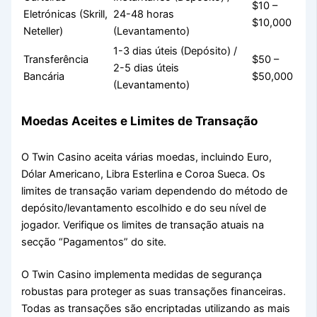
$10 –
Eletrónicas (Skrill,
24-48 horas
$10,000
Neteller)
(Levantamento)
1-3 dias úteis (Depósito) /
Transferência
$50 –
2-5 dias úteis
Bancária
$50,000
(Levantamento)
Moedas Aceites e Limites de Transação
O Twin Casino aceita várias moedas, incluindo Euro,
Dólar Americano, Libra Esterlina e Coroa Sueca. Os
limites de transação variam dependendo do método de
depósito/levantamento escolhido e do seu nível de
jogador. Verifique os limites de transação atuais na
secção “Pagamentos” do site.
O Twin Casino implementa medidas de segurança
robustas para proteger as suas transações financeiras.
Todas as transações são encriptadas utilizando as mais