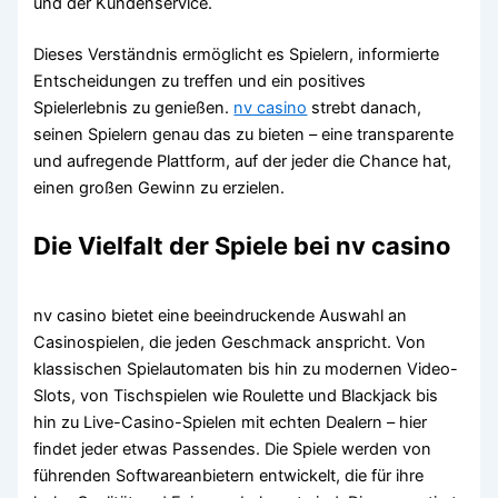
und der Kundenservice.
Dieses Verständnis ermöglicht es Spielern, informierte
Entscheidungen zu treffen und ein positives
Spielerlebnis zu genießen.
nv casino
strebt danach,
seinen Spielern genau das zu bieten – eine transparente
und aufregende Plattform, auf der jeder die Chance hat,
einen großen Gewinn zu erzielen.
Die Vielfalt der Spiele bei nv casino
nv casino bietet eine beeindruckende Auswahl an
Casinospielen, die jeden Geschmack anspricht. Von
klassischen Spielautomaten bis hin zu modernen Video-
Slots, von Tischspielen wie Roulette und Blackjack bis
hin zu Live-Casino-Spielen mit echten Dealern – hier
findet jeder etwas Passendes. Die Spiele werden von
führenden Softwareanbietern entwickelt, die für ihre