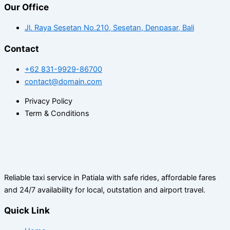
Our Office
Jl. Raya Sesetan No.210, Sesetan, Denpasar, Bali
Contact
+62 831-9929-86700
contact@domain.com
Privacy Policy
Term & Conditions
Reliable taxi service in Patiala with safe rides, affordable fares
and 24/7 availability for local, outstation and airport travel.
Quick Link