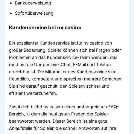
Banküberweisung
Sofortüberweisung
Kundenservice bei nv casino
Ein exzellenter Kundenservice ist für nv casino von
großer Bedeutung. Spieler können sich bei Fragen oder
Problemen an das Kundenservice-Team wenden, das
rund um die Uhr per Live-Chat, E-Mail und Telefon
erreichbar ist. Die Mitarbeiter des Kundenservice sind
freundlich, kompetent und sprechen mehrere Sprachen.
Sie sind darauf geschult, den Spielern schnell und
effizient weiterzuhelfen.
Zusätzlich bietet nv casino einen umfangreichen FAQ-
Bereich, in dem die häufigsten Fragen der Spieler
beantwortet werden. Dieser Bereich ist eine gute
Anlaufstelle für Spieler, die schnell Antworten auf ihre