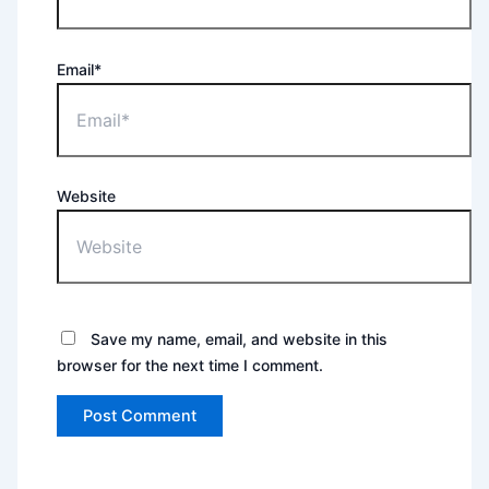
Email*
Website
Save my name, email, and website in this
browser for the next time I comment.