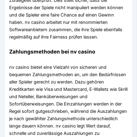
Zufälligkeit überprüft. Dies stellt sicher, dass die
Ergebnisse der Spiele nicht manipuliert werden können
und die Spieler eine faire Chance auf einen Gewinn
haben. nv casino arbeitet nur mit renommierten
Softwareanbietern zusammen, die ihre Spiele ebenfalls
regelmäßig auf ihre Fairness prüfen lassen.
Zahlungsmethoden bei nv casino
nv casino bietet eine Vielzahl von sicheren und
bequemen Zahlungsmethoden an, um den Bedürfnissen
aller Spieler gerecht zu werden. Dazu gehören
Kreditkarten wie Visa und Mastercard, E-Wallets wie Skrill
und Neteller, Banküberweisungen und
Sofortüberweisungen. Die Einzahlungen werden in der
Regel sofort gutgeschrieben, während die Auszahlungen
je nach gewählter Zahlungsmethode unterschiedlich
lange dauern können. nv casino legt Wert darauf,
schnelle und zuverlässige Auszahlungen zu