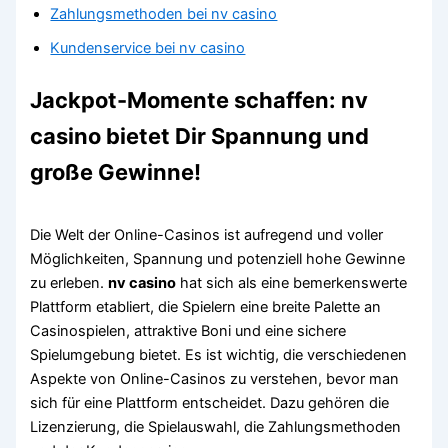
Zahlungsmethoden bei nv casino
Kundenservice bei nv casino
Jackpot-Momente schaffen: nv
casino bietet Dir Spannung und
große Gewinne!
Die Welt der Online-Casinos ist aufregend und voller
Möglichkeiten, Spannung und potenziell hohe Gewinne
zu erleben.
nv casino
hat sich als eine bemerkenswerte
Plattform etabliert, die Spielern eine breite Palette an
Casinospielen, attraktive Boni und eine sichere
Spielumgebung bietet. Es ist wichtig, die verschiedenen
Aspekte von Online-Casinos zu verstehen, bevor man
sich für eine Plattform entscheidet. Dazu gehören die
Lizenzierung, die Spielauswahl, die Zahlungsmethoden