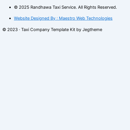
© 2025 Randhawa Taxi Service. All Rights Reserved.
Website Designed By : Maestro Web Technologies
© 2023 · Taxi Company Template Kit by Jegtheme