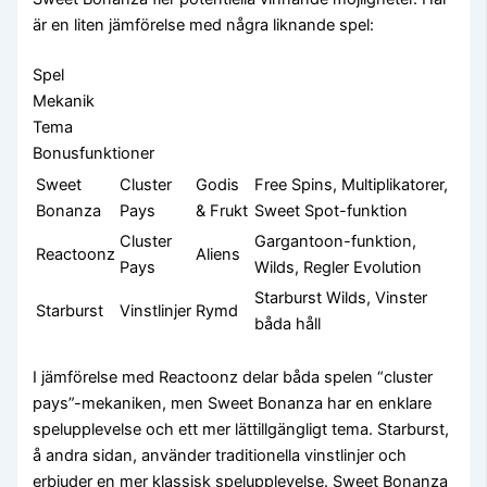
är en liten jämförelse med några liknande spel:
Spel
Mekanik
Tema
Bonusfunktioner
Sweet
Cluster
Godis
Free Spins, Multiplikatorer,
Bonanza
Pays
& Frukt
Sweet Spot-funktion
Cluster
Gargantoon-funktion,
Reactoonz
Aliens
Pays
Wilds, Regler Evolution
Starburst Wilds, Vinster
Starburst
Vinstlinjer
Rymd
båda håll
I jämförelse med Reactoonz delar båda spelen “cluster
pays”-mekaniken, men Sweet Bonanza har en enklare
spelupplevelse och ett mer lättillgängligt tema. Starburst,
å andra sidan, använder traditionella vinstlinjer och
erbjuder en mer klassisk spelupplevelse. Sweet Bonanza