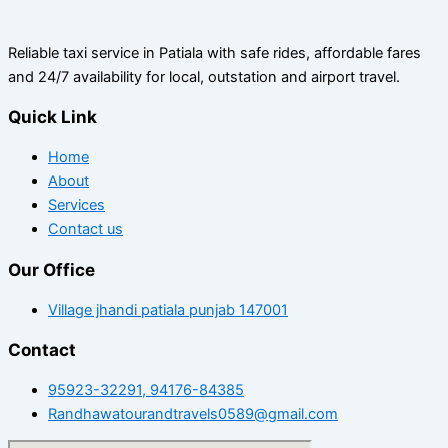
Reliable taxi service in Patiala with safe rides, affordable fares
and 24/7 availability for local, outstation and airport travel.
Quick Link
Home
About
Services
Contact us
Our Office
Village jhandi patiala punjab 147001
Contact
95923-32291, 94176-84385
Randhawatourandtravels0589@gmail.com