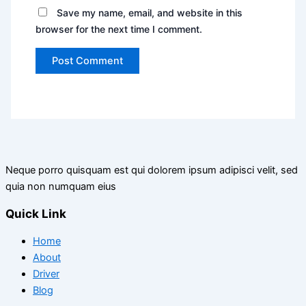
Save my name, email, and website in this
browser for the next time I comment.
Neque porro quisquam est qui dolorem ipsum adipisci velit, sed
quia non numquam eius
Quick Link
Home
About
Driver
Blog