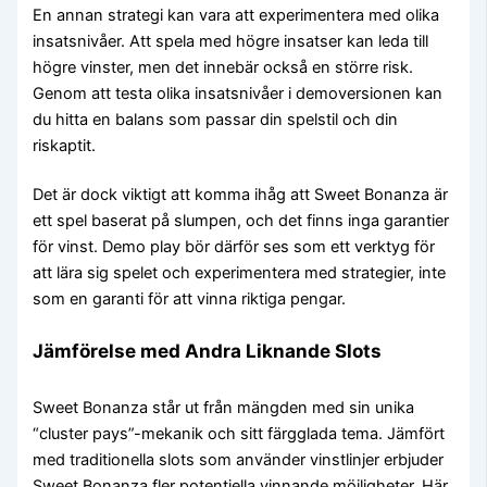
En annan strategi kan vara att experimentera med olika
insatsnivåer. Att spela med högre insatser kan leda till
högre vinster, men det innebär också en större risk.
Genom att testa olika insatsnivåer i demoversionen kan
du hitta en balans som passar din spelstil och din
riskaptit.
Det är dock viktigt att komma ihåg att Sweet Bonanza är
ett spel baserat på slumpen, och det finns inga garantier
för vinst. Demo play bör därför ses som ett verktyg för
att lära sig spelet och experimentera med strategier, inte
som en garanti för att vinna riktiga pengar.
Jämförelse med Andra Liknande Slots
Sweet Bonanza står ut från mängden med sin unika
“cluster pays”-mekanik och sitt färgglada tema. Jämfört
med traditionella slots som använder vinstlinjer erbjuder
Sweet Bonanza fler potentiella vinnande möjligheter. Här