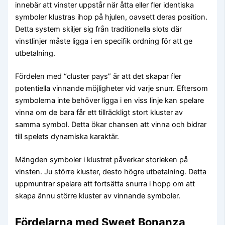
innebär att vinster uppstår när åtta eller fler identiska
symboler klustras ihop på hjulen, oavsett deras position.
Detta system skiljer sig från traditionella slots där
vinstlinjer måste ligga i en specifik ordning för att ge
utbetalning.
Fördelen med “cluster pays” är att det skapar fler
potentiella vinnande möjligheter vid varje snurr. Eftersom
symbolerna inte behöver ligga i en viss linje kan spelare
vinna om de bara får ett tillräckligt stort kluster av
samma symbol. Detta ökar chansen att vinna och bidrar
till spelets dynamiska karaktär.
Mängden symboler i klustret påverkar storleken på
vinsten. Ju större kluster, desto högre utbetalning. Detta
uppmuntrar spelare att fortsätta snurra i hopp om att
skapa ännu större kluster av vinnande symboler.
Fördelarna med Sweet Bonanza