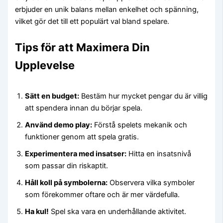
erbjuder en unik balans mellan enkelhet och spänning,
vilket gör det till ett populärt val bland spelare.
Tips för att Maximera Din
Upplevelse
Sätt en budget:
Bestäm hur mycket pengar du är villig
att spendera innan du börjar spela.
Använd demo play:
Förstå spelets mekanik och
funktioner genom att spela gratis.
Experimentera med insatser:
Hitta en insatsnivå
som passar din riskaptit.
Håll koll på symbolerna:
Observera vilka symboler
som förekommer oftare och är mer värdefulla.
Ha kul!
Spel ska vara en underhållande aktivitet.