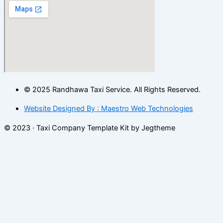
© 2025 Randhawa Taxi Service. All Rights Reserved.
Website Designed By : Maestro Web Technologies
© 2023 · Taxi Company Template Kit by Jegtheme