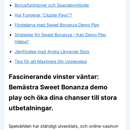
Bonusfunktioner och Specialsymboler
Hur Fungerar “Cluster Pays”?
Fördelarna med Sweet Bonanza Demo Play
Strategier för Sweet Bonanza – Kan Demo Play
Hjälpa?
Jämförelse med Andra Liknande Slots
Tips för att Maximera Din Upplevelse
Fascinerande vinster väntar:
Bemästra Sweet Bonanza demo
play och öka dina chanser till stora
utbetalningar.
Spelvärlden har ständigt utvecklats, och online-casinon