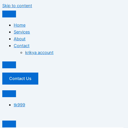
Skip to content
Home
Services
About
Contact
krikya account
Contact Us
tk999