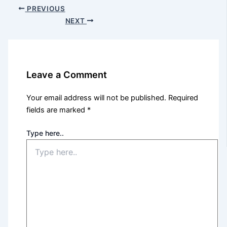
PREVIOUS
NEXT
Leave a Comment
Your email address will not be published.
Required
fields are marked
*
Type here..