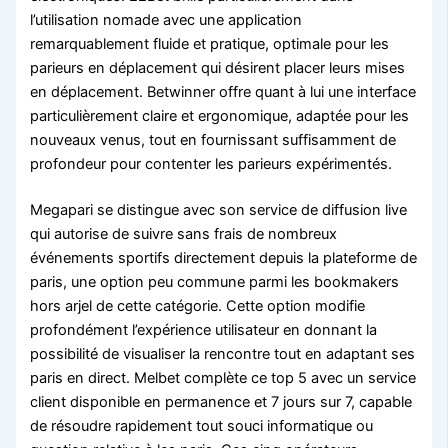
l’utilisation nomade avec une application
remarquablement fluide et pratique, optimale pour les
parieurs en déplacement qui désirent placer leurs mises
en déplacement. Betwinner offre quant à lui une interface
particulièrement claire et ergonomique, adaptée pour les
nouveaux venus, tout en fournissant suffisamment de
profondeur pour contenter les parieurs expérimentés.
Megapari se distingue avec son service de diffusion live
qui autorise de suivre sans frais de nombreux
événements sportifs directement depuis la plateforme de
paris, une option peu commune parmi les bookmakers
hors arjel de cette catégorie. Cette option modifie
profondément l’expérience utilisateur en donnant la
possibilité de visualiser la rencontre tout en adaptant ses
paris en direct. Melbet complète ce top 5 avec un service
client disponible en permanence et 7 jours sur 7, capable
de résoudre rapidement tout souci informatique ou