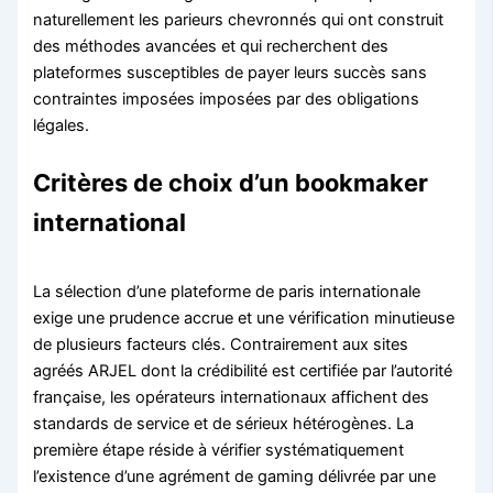
naturellement les parieurs chevronnés qui ont construit
des méthodes avancées et qui recherchent des
plateformes susceptibles de payer leurs succès sans
contraintes imposées imposées par des obligations
légales.
Critères de choix d’un bookmaker
international
La sélection d’une plateforme de paris internationale
exige une prudence accrue et une vérification minutieuse
de plusieurs facteurs clés. Contrairement aux sites
agréés ARJEL dont la crédibilité est certifiée par l’autorité
française, les opérateurs internationaux affichent des
standards de service et de sérieux hétérogènes. La
première étape réside à vérifier systématiquement
l’existence d’une agrément de gaming délivrée par une