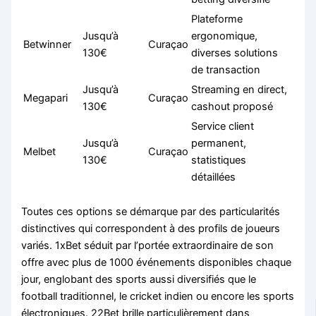
Plateforme
Jusqu’à
ergonomique,
Betwinner
Curaçao
130€
diverses solutions
de transaction
Jusqu’à
Streaming en direct,
Megapari
Curaçao
130€
cashout proposé
Service client
Jusqu’à
permanent,
Melbet
Curaçao
130€
statistiques
détaillées
Toutes ces options se démarque par des particularités
distinctives qui correspondent à des profils de joueurs
variés. 1xBet séduit par l’portée extraordinaire de son
offre avec plus de 1000 événements disponibles chaque
jour, englobant des sports aussi diversifiés que le
football traditionnel, le cricket indien ou encore les sports
électroniques. 22Bet brille particulièrement dans