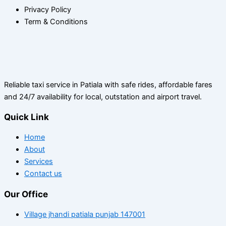
Privacy Policy
Term & Conditions
Reliable taxi service in Patiala with safe rides, affordable fares
and 24/7 availability for local, outstation and airport travel.
Quick Link
Home
About
Services
Contact us
Our Office
Village jhandi patiala punjab 147001