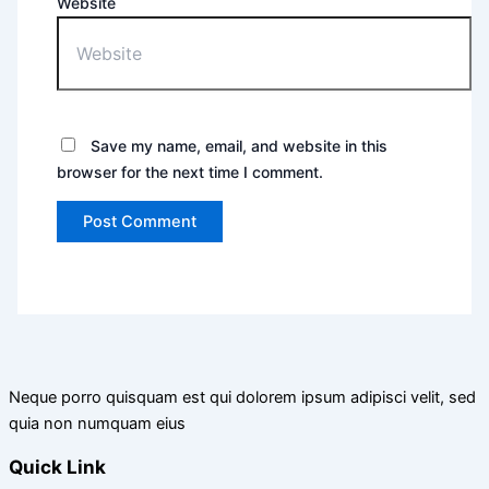
Website
Save my name, email, and website in this
browser for the next time I comment.
Neque porro quisquam est qui dolorem ipsum adipisci velit, sed
quia non numquam eius
Quick Link