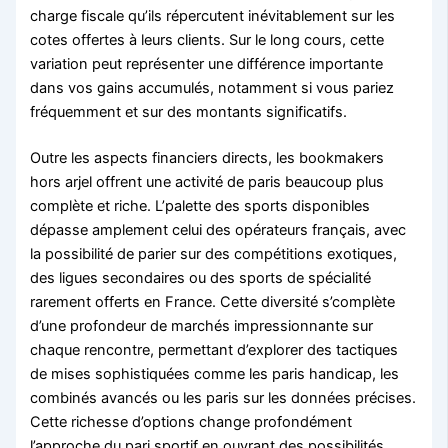
charge fiscale qu’ils répercutent inévitablement sur les
cotes offertes à leurs clients. Sur le long cours, cette
variation peut représenter une différence importante
dans vos gains accumulés, notamment si vous pariez
fréquemment et sur des montants significatifs.
Outre les aspects financiers directs, les bookmakers
hors arjel offrent une activité de paris beaucoup plus
complète et riche. L’palette des sports disponibles
dépasse amplement celui des opérateurs français, avec
la possibilité de parier sur des compétitions exotiques,
des ligues secondaires ou des sports de spécialité
rarement offerts en France. Cette diversité s’complète
d’une profondeur de marchés impressionnante sur
chaque rencontre, permettant d’explorer des tactiques
de mises sophistiquées comme les paris handicap, les
combinés avancés ou les paris sur les données précises.
Cette richesse d’options change profondément
l’approche du pari sportif en ouvrant des possibilités