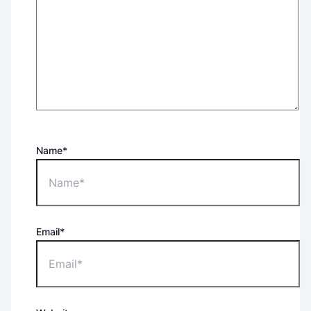
Name*
Email*