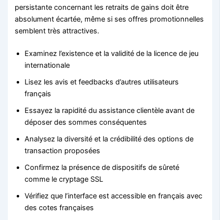
persistante concernant les retraits de gains doit être
absolument écartée, même si ses offres promotionnelles
semblent très attractives.
Examinez l’existence et la validité de la licence de jeu
internationale
Lisez les avis et feedbacks d’autres utilisateurs
français
Essayez la rapidité du assistance clientèle avant de
déposer des sommes conséquentes
Analysez la diversité et la crédibilité des options de
transaction proposées
Confirmez la présence de dispositifs de sûreté
comme le cryptage SSL
Vérifiez que l’interface est accessible en français avec
des cotes françaises