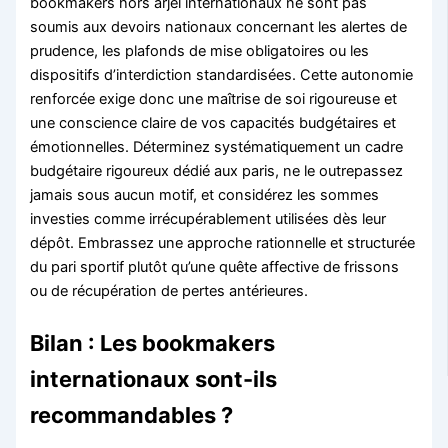
bookmakers hors arjel internationaux ne sont pas
soumis aux devoirs nationaux concernant les alertes de
prudence, les plafonds de mise obligatoires ou les
dispositifs d’interdiction standardisées. Cette autonomie
renforcée exige donc une maîtrise de soi rigoureuse et
une conscience claire de vos capacités budgétaires et
émotionnelles. Déterminez systématiquement un cadre
budgétaire rigoureux dédié aux paris, ne le outrepassez
jamais sous aucun motif, et considérez les sommes
investies comme irrécupérablement utilisées dès leur
dépôt. Embrassez une approche rationnelle et structurée
du pari sportif plutôt qu’une quête affective de frissons
ou de récupération de pertes antérieures.
Bilan : Les bookmakers
internationaux sont-ils
recommandables ?