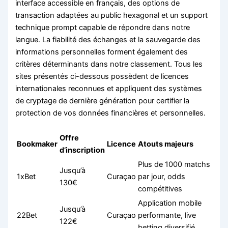
interface accessible en français, des options de
transaction adaptées au public hexagonal et un support
technique prompt capable de répondre dans notre
langue. La fiabilité des échanges et la sauvegarde des
informations personnelles forment également des
critères déterminants dans notre classement. Tous les
sites présentés ci-dessous possèdent de licences
internationales reconnues et appliquent des systèmes
de cryptage de dernière génération pour certifier la
protection de vos données financières et personnelles.
Offre
Bookmaker
Licence
Atouts majeurs
d’inscription
Plus de 1000 matchs
Jusqu’à
1xBet
Curaçao
par jour, odds
130€
compétitives
Application mobile
Jusqu’à
22Bet
Curaçao
performante, live
122€
betting diversifié