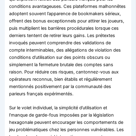
conditions avantageuses. Ces plateformes malhonnêtes
adoptent souvent l’apparence de bookmakers sérieux,
offrent des bonus exceptionnels pour attirer les joueurs,
puis multiplient les barrières procédurales lorsque ces
derniers tentent de retirer leurs gains. Les prétextes
invoqués peuvent comprendre des validations de
compte interminables, des allégations de violation des
conditions d’utilisation sur des points obscurs ou
simplement la fermeture brutale des comptes sans
raison. Pour réduire ces risques, cantonnez-vous aux
opérateurs reconnus, bien établis et régulièrement
mentionnés positivement par la communauté des
parieurs français expérimentés.
Sur le volet individuel, la simplicité d’utilisation et
l’manque de garde-fous imposées par la législation
hexagonale peuvent encourager les comportements de
jeu problématiques chez les personnes vulnérables. Les