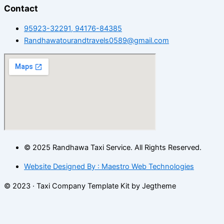
Contact
95923-32291, 94176-84385
Randhawatourandtravels0589@gmail.com
© 2025 Randhawa Taxi Service. All Rights Reserved.
Website Designed By : Maestro Web Technologies
© 2023 · Taxi Company Template Kit by Jegtheme