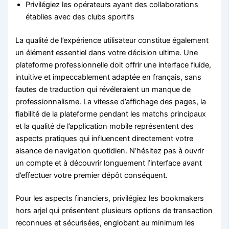
Privilégiez les opérateurs ayant des collaborations
établies avec des clubs sportifs
La qualité de l’expérience utilisateur constitue également
un élément essentiel dans votre décision ultime. Une
plateforme professionnelle doit offrir une interface fluide,
intuitive et impeccablement adaptée en français, sans
fautes de traduction qui révéleraient un manque de
professionnalisme. La vitesse d’affichage des pages, la
fiabilité de la plateforme pendant les matchs principaux
et la qualité de l’application mobile représentent des
aspects pratiques qui influencent directement votre
aisance de navigation quotidien. N’hésitez pas à ouvrir
un compte et à découvrir longuement l’interface avant
d’effectuer votre premier dépôt conséquent.
Pour les aspects financiers, privilégiez les bookmakers
hors arjel qui présentent plusieurs options de transaction
reconnues et sécurisées, englobant au minimum les