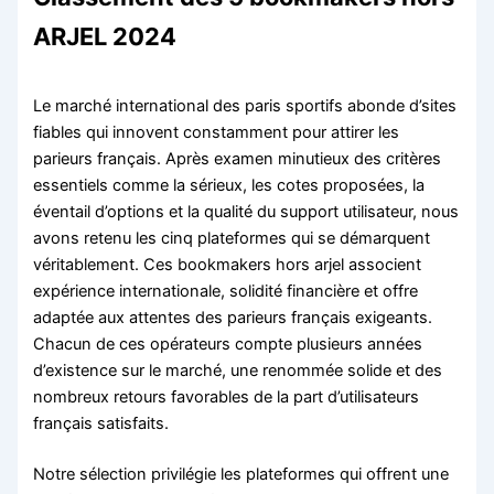
ARJEL 2024
Le marché international des paris sportifs abonde d’sites
fiables qui innovent constamment pour attirer les
parieurs français. Après examen minutieux des critères
essentiels comme la sérieux, les cotes proposées, la
éventail d’options et la qualité du support utilisateur, nous
avons retenu les cinq plateformes qui se démarquent
véritablement. Ces bookmakers hors arjel associent
expérience internationale, solidité financière et offre
adaptée aux attentes des parieurs français exigeants.
Chacun de ces opérateurs compte plusieurs années
d’existence sur le marché, une renommée solide et des
nombreux retours favorables de la part d’utilisateurs
français satisfaits.
Notre sélection privilégie les plateformes qui offrent une