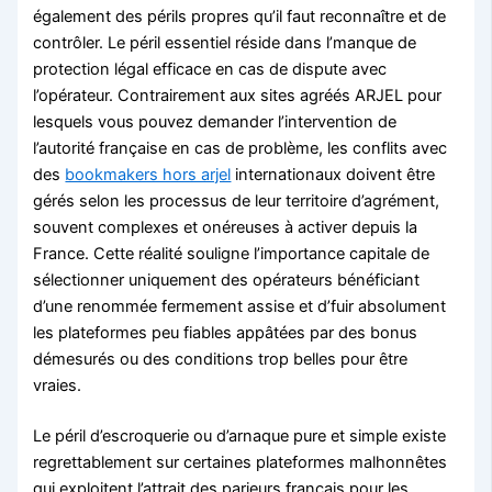
également des périls propres qu’il faut reconnaître et de
contrôler. Le péril essentiel réside dans l’manque de
protection légal efficace en cas de dispute avec
l’opérateur. Contrairement aux sites agréés ARJEL pour
lesquels vous pouvez demander l’intervention de
l’autorité française en cas de problème, les conflits avec
des
bookmakers hors arjel
internationaux doivent être
gérés selon les processus de leur territoire d’agrément,
souvent complexes et onéreuses à activer depuis la
France. Cette réalité souligne l’importance capitale de
sélectionner uniquement des opérateurs bénéficiant
d’une renommée fermement assise et d’fuir absolument
les plateformes peu fiables appâtées par des bonus
démesurés ou des conditions trop belles pour être
vraies.
Le péril d’escroquerie ou d’arnaque pure et simple existe
regrettablement sur certaines plateformes malhonnêtes
qui exploitent l’attrait des parieurs français pour les