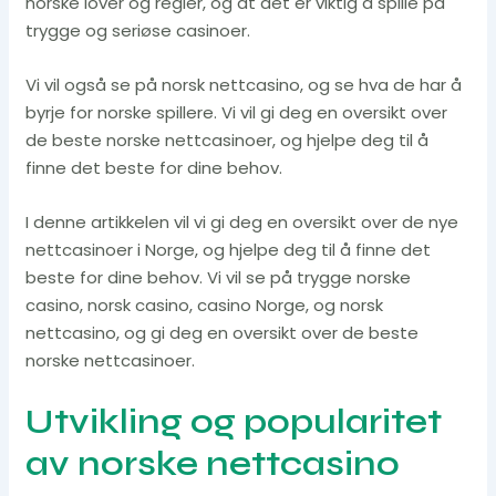
norske lover og regler, og at det er viktig å spille på
trygge og seriøse casinoer.
Vi vil også se på norsk nettcasino, og se hva de har å
byrje for norske spillere. Vi vil gi deg en oversikt over
de beste norske nettcasinoer, og hjelpe deg til å
finne det beste for dine behov.
I denne artikkelen vil vi gi deg en oversikt over de nye
nettcasinoer i Norge, og hjelpe deg til å finne det
beste for dine behov. Vi vil se på trygge norske
casino, norsk casino, casino Norge, og norsk
nettcasino, og gi deg en oversikt over de beste
norske nettcasinoer.
Utvikling og popularitet
av norske nettcasino