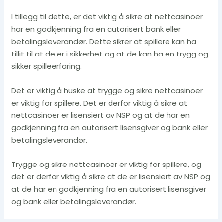
I tillegg til dette, er det viktig å sikre at nettcasinoer
har en godkjenning fra en autorisert bank eller
betalingsleverandør. Dette sikrer at spillere kan ha
tillit til at de er i sikkerhet og at de kan ha en trygg og
sikker spilleerfaring.
Det er viktig å huske at trygge og sikre nettcasinoer
er viktig for spillere. Det er derfor viktig å sikre at
nettcasinoer er lisensiert av NSP og at de har en
godkjenning fra en autorisert lisensgiver og bank eller
betalingsleverandør.
Trygge og sikre nettcasinoer er viktig for spillere, og
det er derfor viktig å sikre at de er lisensiert av NSP og
at de har en godkjenning fra en autorisert lisensgiver
og bank eller betalingsleverandør.