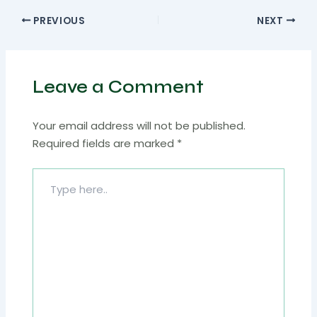
PREVIOUS
NEXT
Leave a Comment
Your email address will not be published.
Required fields are marked
*
Type
here..