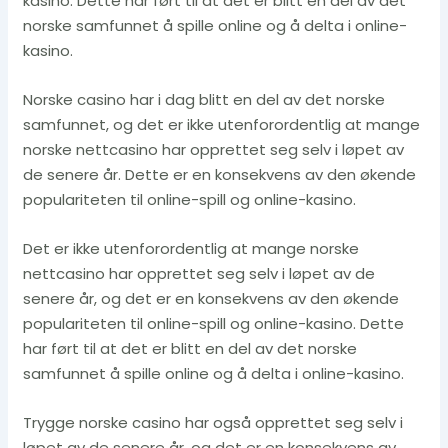
kasino. Dette har ført til at det er blitt en del av det
norske samfunnet å spille online og å delta i online-
kasino.
Norske casino har i dag blitt en del av det norske
samfunnet, og det er ikke utenforordentlig at mange
norske nettcasino har opprettet seg selv i løpet av
de senere år. Dette er en konsekvens av den økende
populariteten til online-spill og online-kasino.
Det er ikke utenforordentlig at mange norske
nettcasino har opprettet seg selv i løpet av de
senere år, og det er en konsekvens av den økende
populariteten til online-spill og online-kasino. Dette
har ført til at det er blitt en del av det norske
samfunnet å spille online og å delta i online-kasino.
Trygge norske casino har også opprettet seg selv i
løpet av de senere år, og det er en konsekvens av