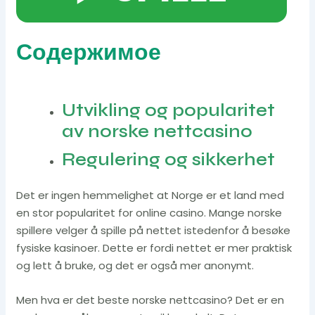
Содержимое
Utvikling og popularitet
av norske nettcasino
Regulering og sikkerhet
Det er ingen hemmelighet at Norge er et land med
en stor popularitet for online casino. Mange norske
spillere velger å spille på nettet istedenfor å besøke
fysiske kasinoer. Dette er fordi nettet er mer praktisk
og lett å bruke, og det er også mer anonymt.
Men hva er det beste norske nettcasino? Det er en