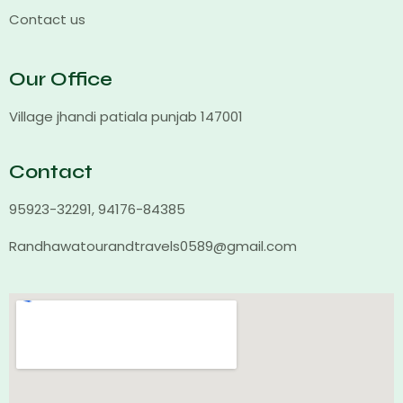
Contact us
Our Office
Village jhandi patiala punjab 147001
Contact
95923-32291, 94176-84385
Randhawatourandtravels0589@gmail.com