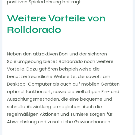
positiven Spielerfahrung beiträgt.
Weitere Vorteile von
Rolldorado
Neben den attraktiven Boni und der sicheren
Spielumgebung bietet Rolldorado noch weitere
Vorteile. Dazu gehören beispielsweise die
benutzerfreundliche Webseite, die sowohl am
Desktop-Computer als auch auf mobilen Geräten
optimal funktioniert, sowie die vielfältigen Ein- und
Auszahlungsmethoden, die eine bequeme und
schnelle Abwicklung ermöglichen. Auch die
regelmäßigen Aktionen und Turniere sorgen für
Abwechslung und zusätzliche Gewinnchancen.