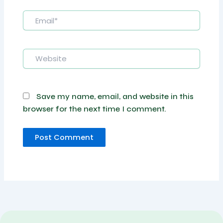
Email*
Website
Save my name, email, and website in this
browser for the next time I comment.