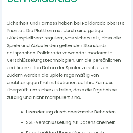
Sicherheit und Fairness haben bei Rolldorado oberste
Priorität. Die Plattform ist durch eine gültige
Glücksspiellizenz reguliert, was sicherstellt, dass alle
Spiele und Abläufe den geltenden Standards
entsprechen. Rolldorado verwendet modernste
Verschlüsselungstechnologien, um die persönlichen
und finanziellen Daten der Spieler zu schützen.
Zudem werden die Spiele regelmäßig von
unabhängigen Prüfinstitutionen auf ihre Fairness
überprüft, um sicherzustellen, dass die Ergebnisse
zufällig und nicht manipuliert sind.
Lizenzierung durch anerkannte Behörden
SSL-Verschlüsselung für Datensicherheit
Regelmäßige Überprüfungen durch