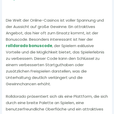
Die Welt der Online-Casinos ist voller Spannung und
der Aussicht auf große Gewinne. Ein attraktives
Angebot, das hier oft zum Einsatz kommt, ist der
Bonuscode. Besonders interessant ist hier der
rolldorado bonuscode
, der Spielern exklusive
Vorteile und die Möglichkeit bietet, das Spielerlebnis
zu verbessern. Dieser Code kann den Schlüssel zu
einem verbesserten Startguthaben oder
zusätzlichen Freispielen darstellen, was die
Unterhaltung deutlich verlängert und die
Gewinnchancen erhöht.
Rolldorado präsentiert sich als eine Plattform, die sich
durch eine breite Palette an Spielen, eine
benutzerfreundliche Oberfläche und ein attraktives