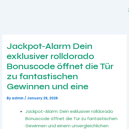
Skip
to
content
Jackpot-Alarm Dein
exklusiver rolldorado
Bonuscode öffnet die Tür
zu fantastischen
Gewinnen und eine
By
admin
/
January 29, 2026
Jackpot-Alarm: Dein exklusiver rolldorado
Bonuscode öffnet die Tür zu fantastischen
Gewinnen und einem unvergleichlichen