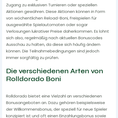
Zugang zu exklusiven Turnieren oder speziellen
Aktionen gewähren. Diese Aktionen können in Form
von wöchentlichen Reload-Boni, Freispielen für
ausgewählte Spielautomaten oder sogar
Verlosungen lukrativer Preise daherkommen. Es lohnt
sich also, regelmäßig nach aktuellen Bonuscodes
Ausschau zu halten, da diese sich häufig ändern
können. Die Teilnahmebedingungen sind jedoch
immer sorgfältig zu prüfen.
Die verschiedenen Arten von
Rolldorado Boni
Rolldorado bietet eine Vielzahl an verschiedenen
Bonusangeboten an. Dazu gehören beispielsweise
der Willkommensbonus, der speziell für neue Spieler
konzipiert ist und oft einen Einzahlungsbonus sowie