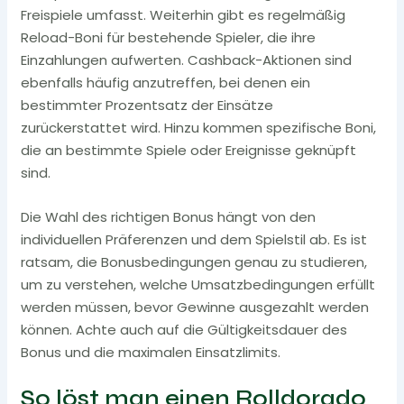
Freispiele umfasst. Weiterhin gibt es regelmäßig
Reload-Boni für bestehende Spieler, die ihre
Einzahlungen aufwerten. Cashback-Aktionen sind
ebenfalls häufig anzutreffen, bei denen ein
bestimmter Prozentsatz der Einsätze
zurückerstattet wird. Hinzu kommen spezifische Boni,
die an bestimmte Spiele oder Ereignisse geknüpft
sind.
Die Wahl des richtigen Bonus hängt von den
individuellen Präferenzen und dem Spielstil ab. Es ist
ratsam, die Bonusbedingungen genau zu studieren,
um zu verstehen, welche Umsatzbedingungen erfüllt
werden müssen, bevor Gewinne ausgezahlt werden
können. Achte auch auf die Gültigkeitsdauer des
Bonus und die maximalen Einsatzlimits.
So löst man einen Rolldorado