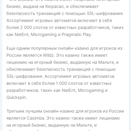
бизнес, выдана на Кюрасао, и обеспечивает
безопасность транзакций с помощью SSL-шифрования.
Ассортимент игровых автоматов включает в себя
более 2 000 слотов от известных разработчиков, таких
как NetEnt, Microgaming и Pragmatic Play.
Еще одним популярным онлайн-казино для игроков из
России является Wildz. Это казино также имеет
лицензию на игорный бизнес, выданную на Мальте, и
обеспечивает безопасность транзакций с помощью
SSL-шифрования. Ассортимент игровых автоматов
включает в себя более 1 000 слотов от известных
разработчиков, таких как NetEnt, Microgaming и
Quickspin.
Третьим лучшим онлайн-казино для игроков из России
является Casimba. Это казино также имеет лицензию
на игорный бизнес, выданную на Мальте, и