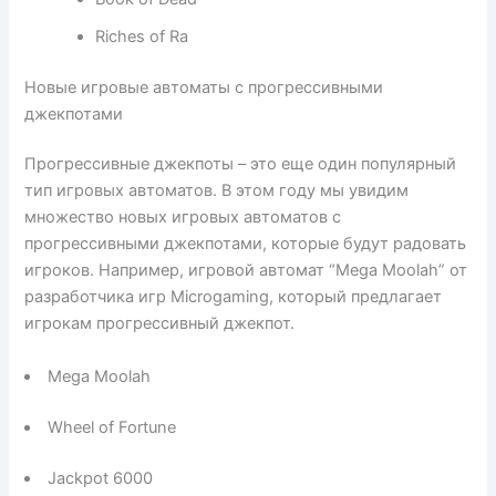
Riches of Ra
Новые игровые автоматы с прогрессивными
джекпотами
Прогрессивные джекпоты – это еще один популярный
тип игровых автоматов. В этом году мы увидим
множество новых игровых автоматов с
прогрессивными джекпотами, которые будут радовать
игроков. Например, игровой автомат “Mega Moolah” от
разработчика игр Microgaming, который предлагает
игрокам прогрессивный джекпот.
Mega Moolah
Wheel of Fortune
Jackpot 6000