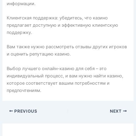
информации.
Клиентская поддержка: убедитесь, что казино
предлагает доступную и эффективную клиентскую
поддержку.
Вам также нужно рассмотреть отзывы других игроков
и оценить репутацию казино.
Выбор лучшего онлайн-казино для себя – это
индивидуальный процесс, и вам нужно найти казино,
которое соответствует вашим потребностям и
предпочтениям.
PREVIOUS
NEXT