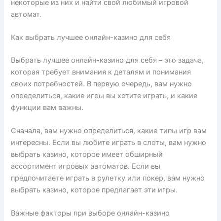
некоторые из них и найти свой любимый игровой
автомат.
Как выбрать лучшее онлайн-казино для себя
Выбрать лучшее онлайн-казино для себя – это задача,
которая требует внимания к деталям и понимания
своих потребностей. В первую очередь, вам нужно
определиться, какие игры вы хотите играть, и какие
функции вам важны.
Сначала, вам нужно определиться, какие типы игр вам
интересны. Если вы любите играть в слоты, вам нужно
выбрать казино, которое имеет обширный
ассортимент игровых автоматов. Если вы
предпочитаете играть в рулетку или покер, вам нужно
выбрать казино, которое предлагает эти игры.
Важные факторы при выборе онлайн-казино