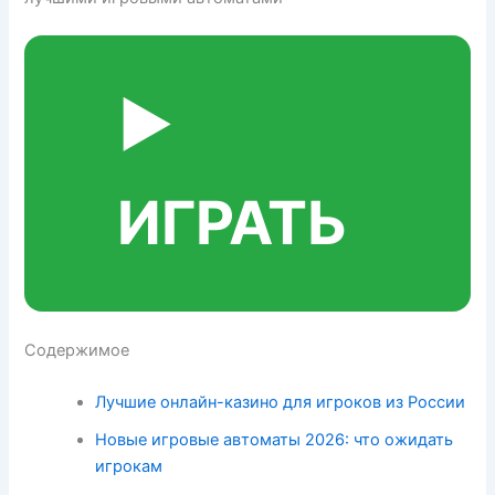
▶️
ИГРАТЬ
Содержимое
Лучшие онлайн-казино для игроков из России
Новые игровые автоматы 2026: что ожидать
игрокам