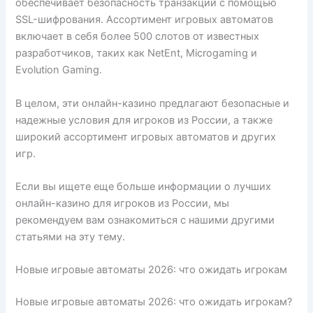
обеспечивает безопасность транзакций с помощью
SSL-шифрования. Ассортимент игровых автоматов
включает в себя более 500 слотов от известных
разработчиков, таких как NetEnt, Microgaming и
Evolution Gaming.
В целом, эти онлайн-казино предлагают безопасные и
надежные условия для игроков из России, а также
широкий ассортимент игровых автоматов и других
игр.
Если вы ищете еще больше информации о лучших
онлайн-казино для игроков из России, мы
рекомендуем вам ознакомиться с нашими другими
статьями на эту тему.
Новые игровые автоматы 2026: что ожидать игрокам
Новые игровые автоматы 2026: что ожидать игрокам?