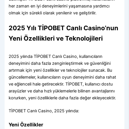
her zaman en iyi deneyimlerini yaşamasına yardımcı
olmak için sürekli olarak yenilenir ve geliştirilir.
2025 Yılı TİPOBET Canlı Casino’nun
Yeni Özellikleri ve Teknolojileri
2025 yılında TİPOBET Canlı Casino, kullanıcıların
deneyimini daha fazla zenginleştirmek ve güvenliğini
artırmak için yeni özellikler ve teknolojiler sunacak. Bu
güncellemeler, kullanıcıların oyun deneyimini daha rahat
ve eğlenceli hale getirecektir. TİPOBET, kullanıcı dostu
arayüzler ve daha hızlı yüklemelerle bilinen avantajlarını
korurken, yeni özelliklerle daha fazla değer ekleyecektir.
TİPOBET Canlı Casino, 2025 yılında:
Yeni Özellikler