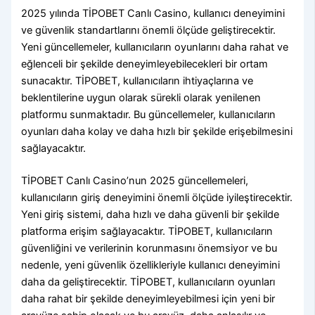
2025 yılında TİPOBET Canlı Casino, kullanıcı deneyimini
ve güvenlik standartlarını önemli ölçüde geliştirecektir.
Yeni güncellemeler, kullanıcıların oyunlarını daha rahat ve
eğlenceli bir şekilde deneyimleyebilecekleri bir ortam
sunacaktır. TİPOBET, kullanıcıların ihtiyaçlarına ve
beklentilerine uygun olarak sürekli olarak yenilenen
platformu sunmaktadır. Bu güncellemeler, kullanıcıların
oyunları daha kolay ve daha hızlı bir şekilde erişebilmesini
sağlayacaktır.
TİPOBET Canlı Casino’nun 2025 güncellemeleri,
kullanıcıların giriş deneyimini önemli ölçüde iyileştirecektir.
Yeni giriş sistemi, daha hızlı ve daha güvenli bir şekilde
platforma erişim sağlayacaktır. TİPOBET, kullanıcıların
güvenliğini ve verilerinin korunmasını önemsiyor ve bu
nedenle, yeni güvenlik özellikleriyle kullanıcı deneyimini
daha da geliştirecektir. TİPOBET, kullanıcıların oyunları
daha rahat bir şekilde deneyimleyebilmesi için yeni bir