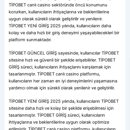
TİPOBET canlı casino sektöründe öncü konumunu
korurken, kullanıcıların ihtiyaçlarına ve beklentilerine
uygun olarak sürekli olarak geliştirilir ve yenilenir.
TİPOBET YENİ GİRİŞ 2025 yılında, kullanıcıların daha
kolay ve daha hızlı bir giriş deneyimi yaşayabilecekleri bir
platform sunmaktadır.
TİPOBET GÜNCEL GİRİŞ sayesinde, kullanıcılar TİPOBET
sitesine hızlı ve güvenli bir şekilde erişebilirler. TİPOBET
GİRİŞ süreci, kullanıcıların ihtiyaçlarını karşılamak için
tasarlanmıştır. TİPOBET canlı casino platformu,
kullanıcıların her zaman en iyi deneyimlerini yaşamasına
yardımcı olmak için sürekli olarak yenilenir ve geliştirilir.
TİPOBET YENİ GİRİŞ 2025 yılında, kullanıcıların TİPOBET
sitesine daha hızlı ve kolay bir şekilde erişebilmesi için
tasarlanmıştır. TİPOBET GİRİŞ süreci, kullanıcıların
ihtiyaçlarına ve beklentilerine uygun olarak optimize
edilmiştir. TİPOBET canlı casino platformu, kullanıcıların