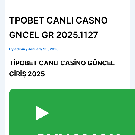
TPOBET CANLI CASNO
GNCEL GR 2025.1127
By
admin
/
January 29, 2026
TİPOBET CANLI CASİNO GÜNCEL
GİRİŞ 2025
▶️