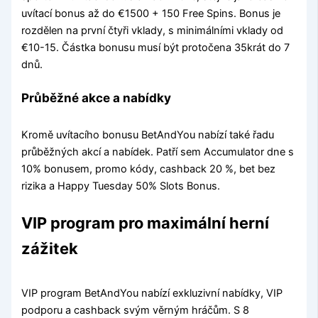
uvítací bonus až do €1500 + 150 Free Spins. Bonus je
rozdělen na první čtyři vklady, s minimálními vklady od
€10-15. Částka bonusu musí být protočena 35krát do 7
dnů.
Průběžné akce a nabídky
Kromě uvítacího bonusu BetAndYou nabízí také řadu
průběžných akcí a nabídek. Patří sem Accumulator dne s
10% bonusem, promo kódy, cashback 20 %, bet bez
rizika a Happy Tuesday 50% Slots Bonus.
VIP program pro maximální herní
zážitek
VIP program BetAndYou nabízí exkluzivní nabídky, VIP
podporu a cashback svým věrným hráčům. S 8