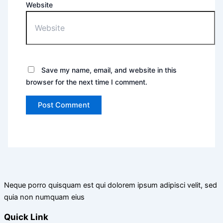
Website
Save my name, email, and website in this
browser for the next time I comment.
Neque porro quisquam est qui dolorem ipsum adipisci velit, sed
quia non numquam eius
Quick Link