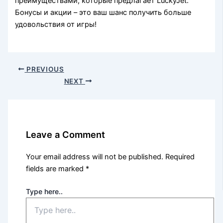
преимуществами, которые предлагает LuckyJet.
Бонусы и акции – это ваш шанс получить больше
удовольствия от игры!
PREVIOUS
NEXT
Leave a Comment
Your email address will not be published.
Required
fields are marked
*
Type here..