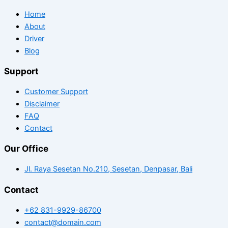
Home
About
Driver
Blog
Support
Customer Support
Disclaimer
FAQ
Contact
Our Office
Jl. Raya Sesetan No.210, Sesetan, Denpasar, Bali
Contact
+62 831-9929-86700
contact@domain.com