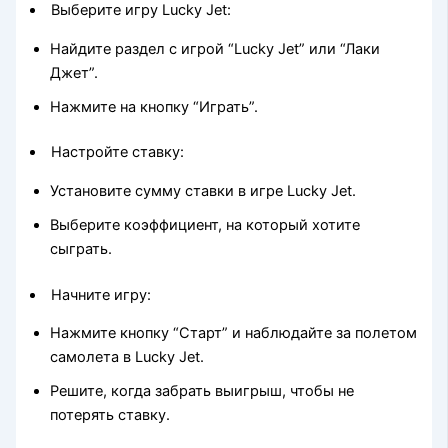
Выберите игру Lucky Jet:
Найдите раздел с игрой “Lucky Jet” или “Лаки
Джет”.
Нажмите на кнопку “Играть”.
Настройте ставку:
Установите сумму ставки в игре Lucky Jet.
Выберите коэффициент, на который хотите
сыграть.
Начните игру:
Нажмите кнопку “Старт” и наблюдайте за полетом
самолета в Lucky Jet.
Решите, когда забрать выигрыш, чтобы не
потерять ставку.