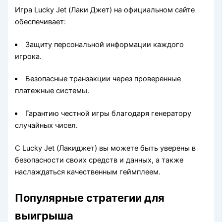
Игра Lucky Jet (Лаки Джет) на официальном сайте
обеспечивает:
Защиту персональной информации каждого
игрока.
Безопасные транзакции через проверенные
платежные системы.
Гарантию честной игры благодаря генератору
случайных чисел.
С Lucky Jet (Лакиджет) вы можете быть уверены в
безопасности своих средств и данных, а также
наслаждаться качественным геймплеем.
Популярные стратегии для
выигрыша