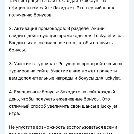
1. Регистрация на сайте: Создайте аккаунт на
официальном сайте Лакиджет. Это первый шаг к
получению бонусов.
2. Активация промокодов: В разделе “Акции”
найдите действующие промокоды для LuckyJet игра.
Введите их в специальное поле, чтобы получить
бонусы.
3. Участие в турнирах: Регулярно проверяйте список
турниров на сайте. Участие в них может принести
вам дополнительные награды и бонусы для luckyjet.
4. Ежедневные бонусы: Заходите на сайт каждый
день, чтобы получать ежедневные бонусы. Это
отличный способ увеличить свои шансы в lucky jet
игра.
Не упустите возможность воспользоваться всеми