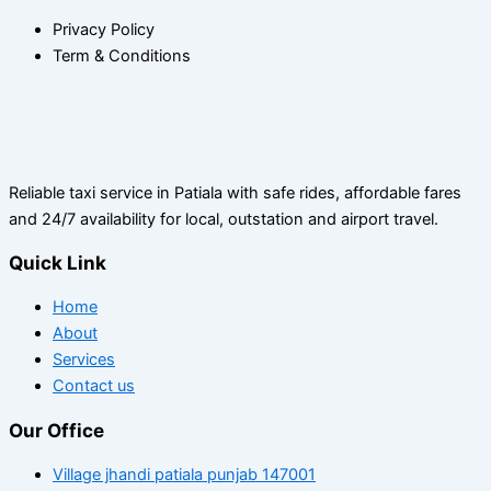
Privacy Policy
Term & Conditions
Reliable taxi service in Patiala with safe rides, affordable fares
and 24/7 availability for local, outstation and airport travel.
Quick Link
Home
About
Services
Contact us
Our Office
Village jhandi patiala punjab 147001