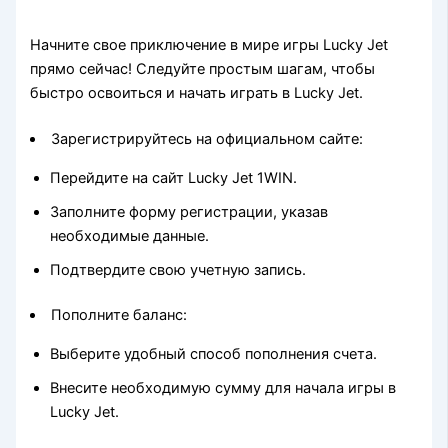
Начните свое приключение в мире игры Lucky Jet
прямо сейчас! Следуйте простым шагам, чтобы
быстро освоиться и начать играть в Lucky Jet.
Зарегистрируйтесь на официальном сайте:
Перейдите на сайт Lucky Jet 1WIN.
Заполните форму регистрации, указав
необходимые данные.
Подтвердите свою учетную запись.
Пополните баланс:
Выберите удобный способ пополнения счета.
Внесите необходимую сумму для начала игры в
Lucky Jet.