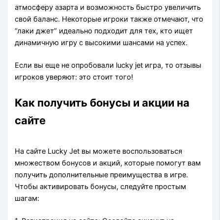
атмосферу азарта и возможность быстро увеличить
свой баланс. Некоторые игроки также отмечают, что
“лаки джет” идеально подходит для тех, кто ищет
динамичную игру с высокими шансами на успех.
Если вы еще не опробовали lucky jet игра, то отзывы
игроков уверяют: это стоит того!
Как получить бонусы и акции на
сайте
На сайте Lucky Jet вы можете воспользоваться
множеством бонусов и акций, которые помогут вам
получить дополнительные преимущества в игре.
Чтобы активировать бонусы, следуйте простым
шагам: