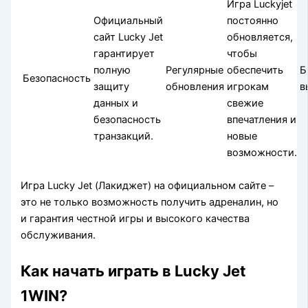
Игра Luckyjet
Официальный
постоянно
сайт Lucky Jet
обновляется,
гарантирует
чтобы
полную
Регулярные
обеспечить
Б
Безопасность
защиту
обновления
игрокам
в
данных и
свежие
безопасность
впечатления и
транзакций.
новые
возможности.
Игра Lucky Jet (Лакиджет) на официальном сайте –
это не только возможность получить адреналин, но
и гарантия честной игры и высокого качества
обслуживания.
Как начать играть в Lucky Jet
1WIN?