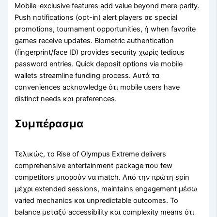
Mobile-exclusive features add value beyond mere parity.
Push notifications (opt-in) alert players σε special
promotions, tournament opportunities, ή when favorite
games receive updates. Biometric authentication
(fingerprint/face ID) provides security χωρίς tedious
password entries. Quick deposit options via mobile
wallets streamline funding process. Αυτά τα
conveniences acknowledge ότι mobile users have
distinct needs και preferences.
Συμπέρασμα
Τελικώς, το Rise of Olympus Extreme delivers
comprehensive entertainment package που few
competitors μπορούν να match. Από την πρώτη spin
μέχρι extended sessions, maintains engagement μέσω
varied mechanics και unpredictable outcomes. Το
balance μεταξύ accessibility και complexity means ότι