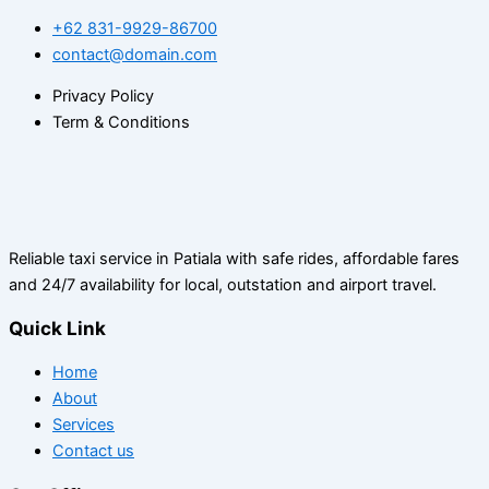
+62 831-9929-86700
contact@domain.com
Privacy Policy
Term & Conditions
Reliable taxi service in Patiala with safe rides, affordable fares
and 24/7 availability for local, outstation and airport travel.
Quick Link
Home
About
Services
Contact us