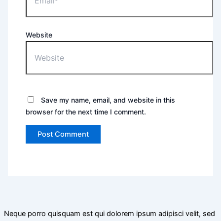
Website
Save my name, email, and website in this
browser for the next time I comment.
Neque porro quisquam est qui dolorem ipsum adipisci velit, sed