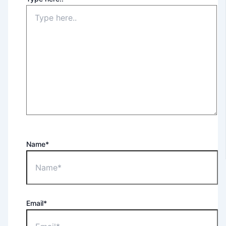
Name*
Email*