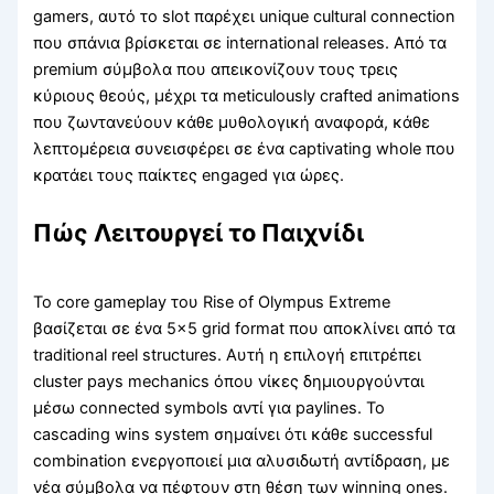
gamers, αυτό το slot παρέχει unique cultural connection
που σπάνια βρίσκεται σε international releases. Από τα
premium σύμβολα που απεικονίζουν τους τρεις
κύριους θεούς, μέχρι τα meticulously crafted animations
που ζωντανεύουν κάθε μυθολογική αναφορά, κάθε
λεπτομέρεια συνεισφέρει σε ένα captivating whole που
κρατάει τους παίκτες engaged για ώρες.
Πώς Λειτουργεί το Παιχνίδι
Το core gameplay του Rise of Olympus Extreme
βασίζεται σε ένα 5×5 grid format που αποκλίνει από τα
traditional reel structures. Αυτή η επιλογή επιτρέπει
cluster pays mechanics όπου νίκες δημιουργούνται
μέσω connected symbols αντί για paylines. Το
cascading wins system σημαίνει ότι κάθε successful
combination ενεργοποιεί μια αλυσιδωτή αντίδραση, με
νέα σύμβολα να πέφτουν στη θέση των winning ones.