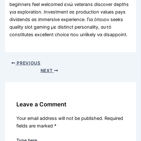
beginners feel welcomed ενώ veterans discover depths
για exploration. Investment σε production values pays
dividends σε immersive experience. Για όποιον seeks
quality slot gaming με distinct personality, αυτό
constitutes excellent choice που unlikely να disappoint.
PREVIOUS
NEXT
Leave a Comment
Your email address will not be published.
Required
fields are marked
*
Type here..