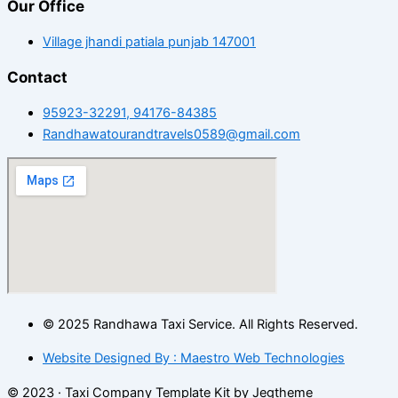
Our Office
Village jhandi patiala punjab 147001
Contact
95923-32291, 94176-84385
Randhawatourandtravels0589@gmail.com
© 2025 Randhawa Taxi Service. All Rights Reserved.
Website Designed By : Maestro Web Technologies
© 2023 · Taxi Company Template Kit by Jegtheme