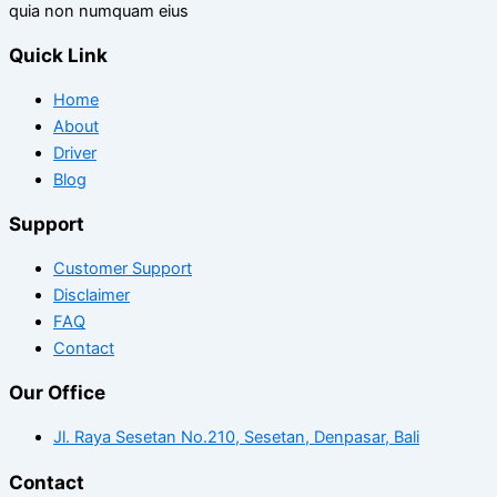
quia non numquam eius
Quick Link
Home
About
Driver
Blog
Support
Customer Support
Disclaimer
FAQ
Contact
Our Office
Jl. Raya Sesetan No.210, Sesetan, Denpasar, Bali
Contact