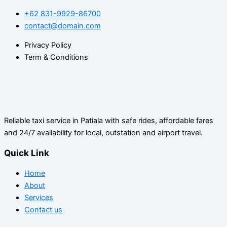
+62 831-9929-86700
contact@domain.com
Privacy Policy
Term & Conditions
Reliable taxi service in Patiala with safe rides, affordable fares
and 24/7 availability for local, outstation and airport travel.
Quick Link
Home
About
Services
Contact us