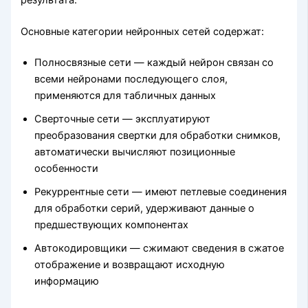
Основные категории нейронных сетей содержат:
Полносвязные сети — каждый нейрон связан со
всеми нейронами последующего слоя,
применяются для табличных данных
Сверточные сети — эксплуатируют
преобразования свертки для обработки снимков,
автоматически вычисляют позиционные
особенности
Рекуррентные сети — имеют петлевые соединения
для обработки серий, удерживают данные о
предшествующих компонентах
Автокодировщики — сжимают сведения в сжатое
отображение и возвращают исходную
информацию