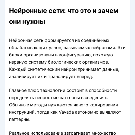
Нейронные сети: что это и зачем
они нужны
Нейронная сеть формируется из соединённых
обрабатывающих узлов, называемых нейронами. Эти
блоки организованы в конфигурацию, похожую
нервную систему биологических организмов.
Каждый синтетический нейрон принимает данные,
анализирует их и транслирует вперёд.
Главное плюс технологии состоит в способности
определять непростые паттерны в сведениях.
Обычные методы нуждаются явного кодирования
инструкций, тогда как Vavada автономно выявляют
паттерны.
Реальное использование затрагивает множество