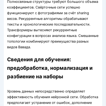
Полносвязные структуры требуют большого объема
коэффициентов. Свёрточные сети успешно
функционируют с фотографиями за счёт sharing
весов. Рекуррентные алгоритмы обрабатывают
тексты и хронологические последовательности.
Трансформеры вытесняют рекуррентные
конфигурации в вопросах анализа языка. Смешанные
топологии комбинируют преимущества разных
видов Вавада.
Сведения для обучения:
предобработка, нормализация и
разбиение на наборы
Уровень данных непосредственно определяет
эффективность обучения нейронной сети. Обработка
предполагает устранение от ошибок, дополнение