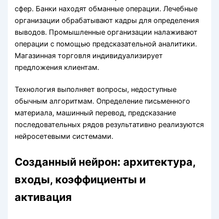
сфер. Банки находят обманные операции. Лечебные
организации обрабатывают кадры для определения
выводов. Промышленные организации налаживают
операции с помощью предсказательной аналитики.
Магазинная торговля индивидуализирует
предложения клиентам.
Технология выполняет вопросы, недоступные
обычным алгоритмам. Определение письменного
материала, машинный перевод, предсказание
последовательных рядов результативно реализуются
нейросетевыми системами.
Созданный нейрон: архитектура,
входы, коэффициенты и
активация