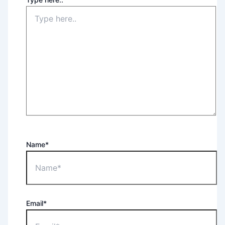
Name*
Email*