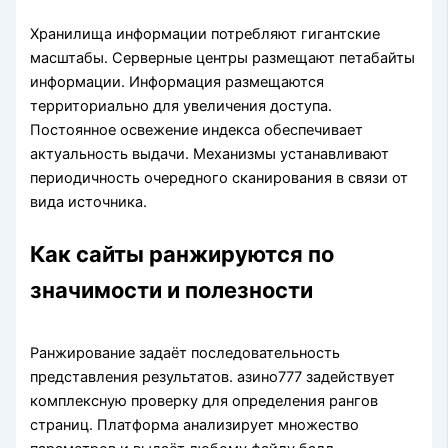
Хранилища информации потребляют гигантские
масштабы. Серверные центры размещают петабайты
информации. Информация размещаются
территориально для увеличения доступа.
Постоянное освежение индекса обеспечивает
актуальность выдачи. Механизмы устанавливают
периодичность очередного сканирования в связи от
вида источника.
Как сайты ранжируются по
значимости и полезности
Ранжирование задаёт последовательность
представления результатов. азино777 задействует
комплексную проверку для определения рангов
страниц. Платформа анализирует множество