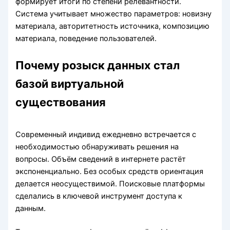
формирует итоги по степени релевантности.
Система учитывает множество параметров: новизну
материала, авторитетность источника, композицию
материала, поведение пользователей.
Почему розыск данных стал
базой виртуальной
существования
Современный индивид ежедневно встречается с
необходимостью обнаруживать решения на
вопросы. Объём сведений в интернете растёт
экспоненциально. Без особых средств ориентация
делается неосуществимой. Поисковые платформы
сделались в ключевой инструмент доступа к
данным.