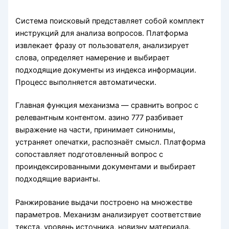
Система поисковый представляет собой комплект
инструкций для анализа вопросов. Платформа
извлекает фразу от пользователя, анализирует
слова, определяет намерение и выбирает
подходящие документы из индекса информации.
Процесс выполняется автоматически.
Главная функция механизма — сравнить вопрос с
релевантным контентом. азино 777 разбивает
выражение на части, принимает синонимы,
устраняет опечатки, распознаёт смысл. Платформа
сопоставляет подготовленный вопрос с
проиндексированными документами и выбирает
подходящие варианты.
Ранжирование выдачи построено на множестве
параметров. Механизм анализирует соответствие
текста, уровень источника, новизну материала.