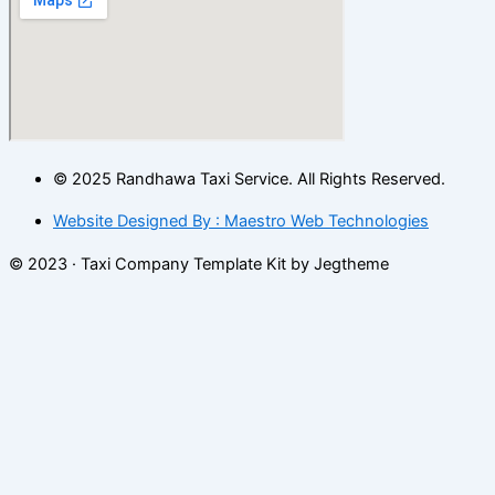
© 2025 Randhawa Taxi Service. All Rights Reserved.
Website Designed By : Maestro Web Technologies
© 2023 · Taxi Company Template Kit by Jegtheme