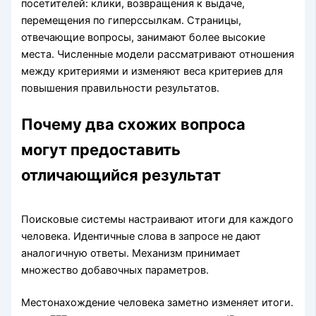
посетителей: клики, возвращения к выдаче,
перемещения по гиперссылкам. Страницы,
отвечающие вопросы, занимают более высокие
места. Численные модели рассматривают отношения
между критериями и изменяют веса критериев для
повышения правильности результатов.
Почему два схожих вопроса
могут предоставить
отличающийся результат
Поисковые системы настраивают итоги для каждого
человека. Идентичные слова в запросе не дают
аналогичную ответы. Механизм принимает
множество добавочных параметров.
Местонахождение человека заметно изменяет итоги.