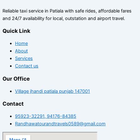
Reliable taxi service in Patiala with safe rides, affordable fares
and 24/7 availability for local, outstation and airport travel.
Quick Link
Home
About
Services
Contact us
Our Office
Village jhandi patiala punjab 147001
Contact
95923-32291, 94176-84385
Randhawatourandtravels0589@gmail.com