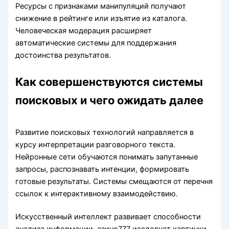
Ресурсы с признаками манипуляций получают
снижение в рейтинге или изъятие из каталога.
Человеческая модерация расширяет
автоматические системы для поддержания
достоинства результатов.
Как совершенствуются системы
поисковых и чего ожидать далее
Развитие поисковых технологий направляется в
курсу интерпретации разговорного текста.
Нейронные сети обучаются понимать запутанные
запросы, распознавать интенции, формировать
готовые результаты. Системы смещаются от перечня
ссылок к интерактивному взаимодействию.
Искусственный интеллект развивает способности