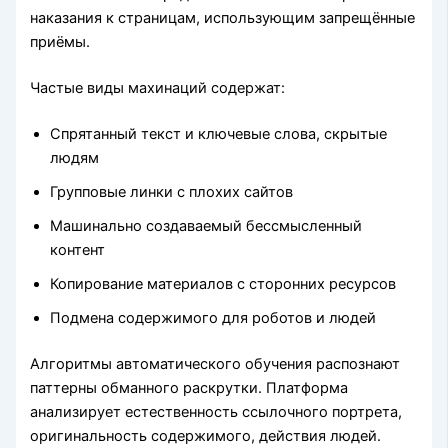
наказания к страницам, использующим запрещённые
приёмы.
Частые виды махинаций содержат:
Спрятанный текст и ключевые слова, скрытые
людям
Групповые линки с плохих сайтов
Машинально создаваемый бессмысленный
контент
Копирование материалов с сторонних ресурсов
Подмена содержимого для роботов и людей
Алгоритмы автоматического обучения распознают
паттерны обманного раскрутки. Платформа
анализирует естественность ссылочного портрета,
оригинальность содержимого, действия людей.