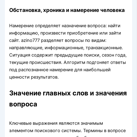
Обстановка, хроника и намерение человека
Намерение определяет назначение вопроса: найти
информацию, произвести приобретение или зайти
сайт. azino777 разделяет вопросы по видам:
направляющие, информационные, транзакционные.
Ситуация содержит предыдущие поиски, сезон года,
текущие происшествия. Алгоритм подгоняет ответы
под распознанное намерение для наибольшей
ценности результатов.
Значение главных слов и значения
вопроса
Ключевые выражения являются значимым
элементом поискового системы. Термины в вопросе