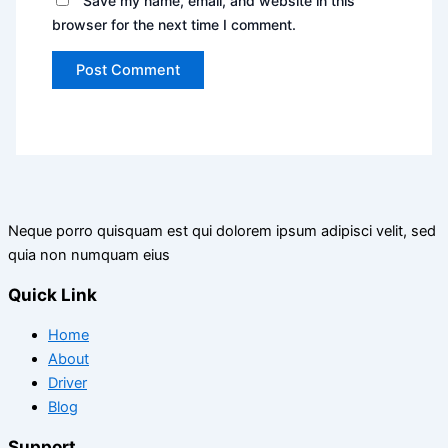
Save my name, email, and website in this
browser for the next time I comment.
Neque porro quisquam est qui dolorem ipsum adipisci velit, sed
quia non numquam eius
Quick Link
Home
About
Driver
Blog
Support