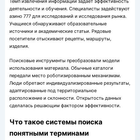
Темп извлечения информации задаёт эффективность
деятельности и обучения. Специалисты задействуют
азино 777 для исследований и исследования рынка.
Учащиеся обнаруживают образовательные
источники и академические статьи. Рядовые
посетители отыскивают рецепты, маршруты,
изделия.
Поисковые инструменты преобразовали модели
использования материала. Обычные каталоги
передали место роботизированным механизмам.
Люди обретают индивидуализированные результаты,
адаптированные под территориальное
расположение и склонности. Открытость данных
сделалась решающим фактором эффективности.
Что такое системы поиска
понятными терминами