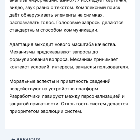
анализа информации. азино777 исследует картинки,
видео, звук равно с текстом. Комплексный поиск
даёт обнаруживать элементы на снимках,
распознавать голос. Голосовые запросы делаются
стандартным способом коммуникации.
Адаптация выходит нового масштаба качества.
Механизмы предсказывают запросы до
формулирования вопроса. Механизм принимает
контекст условий, интересы, замыслы пользователя.
Моральные аспекты и приватность сведений
воздействуют на устройство платформ.
Разработчики лавируют между персонализацией и
защитой приватности. Открытость систем делается
приоритетом эволюции систем.
PREVIOUS