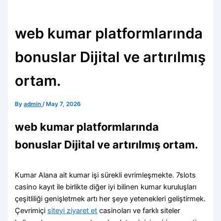
web kumar platformlarında
bonuslar Dijital ve artırılmış
ortam.
By
admin
/
May 7, 2026
web kumar platformlarında
bonuslar Dijital ve artırılmış ortam.
Kumar Alana ait kumar işi sürekli evrimleşmekte. 7slots
casino kayıt ile birlikte diğer iyi bilinen kumar kuruluşları
çeşitliliği genişletmek artı her şeye yetenekleri geliştirmek.
Çevrimiçi
siteyi ziyaret et
casinoları ve farklı siteler