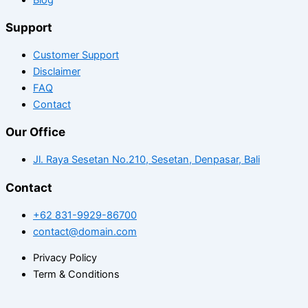
Blog
Support
Customer Support
Disclaimer
FAQ
Contact
Our Office
Jl. Raya Sesetan No.210, Sesetan, Denpasar, Bali
Contact
+62 831-9929-86700
contact@domain.com
Privacy Policy
Term & Conditions