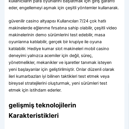
kullanıcıların para oyunlarını başlatmak için giriş garanti
eder, engellemeyi aşmak için çeşitli yöntemler kullanarak.
güvenilir casino altyapısı Kullanıcıları 7/24 çok hatlı
makinelerde eğlenme fırsatına sahip olabilir, çeşitli video
makinelerinin demo sürümlerini test edebilir, masa
oyunlarına katılabilir, gerçek bir krupiye ile oyuna
katılabilir. Hediye kumar slot makineleri mobil casino
deneyimi yalnızca acemiler için değil, süreç,
yönetmelikler, mekanikler ve işaretler tanımak isteyen
yeni başlayanlar için geliştirilmiştir. Onlar düzenli olarak
ileri kumarbazları iyi bilinen taktikleri test etmek veya
bireysel stratejilerini oluşturmak, yeni sürümleri test
etmek için istihdam ederler.
gelişmiş teknolojilerin
Karakteristikleri