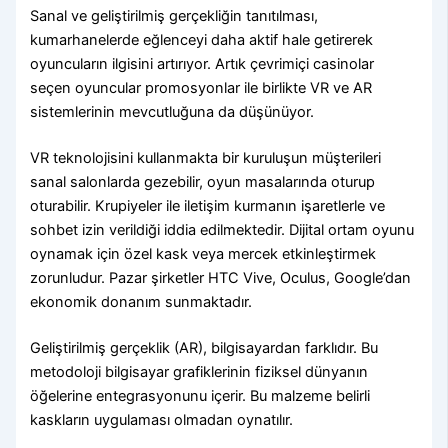
Sanal ve geliştirilmiş gerçekliğin tanıtılması,
kumarhanelerde eğlenceyi daha aktif hale getirerek
oyuncuların ilgisini artırıyor. Artık çevrimiçi casinolar
seçen oyuncular promosyonlar ile birlikte VR ve AR
sistemlerinin mevcutluğuna da düşünüyor.
VR teknolojisini kullanmakta bir kuruluşun müşterileri
sanal salonlarda gezebilir, oyun masalarında oturup
oturabilir. Krupiyeler ile iletişim kurmanın işaretlerle ve
sohbet izin verildiği iddia edilmektedir. Dijital ortam oyunu
oynamak için özel kask veya mercek etkinleştirmek
zorunludur. Pazar şirketler HTC Vive, Oculus, Google’dan
ekonomik donanım sunmaktadır.
Geliştirilmiş gerçeklik (AR), bilgisayardan farklıdır. Bu
metodoloji bilgisayar grafiklerinin fiziksel dünyanın
öğelerine entegrasyonunu içerir. Bu malzeme belirli
kaskların uygulaması olmadan oynatılır.