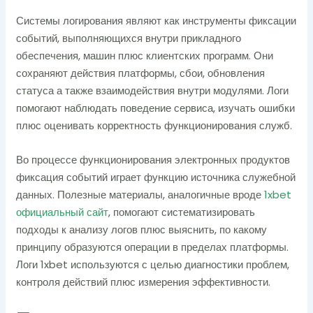
Системы логирования являют как инструменты фиксации
событий, выполняющихся внутри прикладного
обеспечения, машин плюс клиентских программ. Они
сохраняют действия платформы, сбои, обновления
статуса а также взаимодействия внутри модулями. Логи
помогают наблюдать поведение сервиса, изучать ошибки
плюс оценивать корректность функционирования служб.
Во процессе функционирования электронных продуктов
фиксация событий играет функцию источника служебной
данных. Полезные материалы, аналогичные вроде
1xbet
официальный сайт
, помогают систематизировать
подходы к анализу логов плюс выяснить, по какому
принципу образуются операции в пределах платформы.
Логи 1xbet используются с целью диагностики проблем,
контроля действий плюс измерения эффективности.