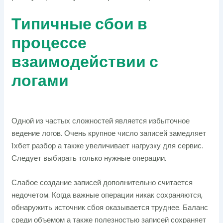
Типичные сбои в
процессе
взаимодействии с
логами
Одной из частых сложностей является избыточное
ведение логов. Очень крупное число записей замедляет
1хбет разбор а также увеличивает нагрузку для сервис.
Следует выбирать только нужные операции.
Слабое создание записей дополнительно считается
недочетом. Когда важные операции никак сохраняются,
обнаружить источник сбоя оказывается труднее. Баланс
среди объемом а также полезностью записей сохраняет