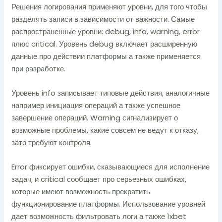
Решения логирования применяют уровни, для того чтобы
разделять записи в зависимости от важности. Самые
распространенные уровни: debug, info, warning, error
плюс critical. Уровень debug включает расширенную
данные про действии платформы а также применяется
при разработке.
Уровень info записывает типовые действия, аналогичные
например инициация операций а также успешное
завершение операций. Warning сигнализирует о
возможные проблемы, какие совсем не ведут к отказу,
зато требуют контроля.
Error фиксирует ошибки, сказывающиеся для исполнение
задач, и critical сообщает про серьезных ошибках,
которые имеют возможность прекратить
функционирование платформы. Использование уровней
дает возможность фильтровать логи а также 1xbet