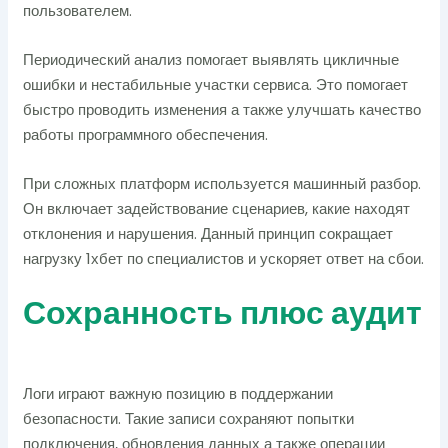
пользователем.
Периодический анализ помогает выявлять цикличные
ошибки и нестабильные участки сервиса. Это помогает
быстро проводить изменения а также улучшать качество
работы программного обеспечения.
При сложных платформ используется машинный разбор.
Он включает задействование сценариев, какие находят
отклонения и нарушения. Данный принцип сокращает
нагрузку 1хбет по специалистов и ускоряет ответ на сбои.
Сохранность плюс аудит
Логи играют важную позицию в поддержании
безопасности. Такие записи сохраняют попытки
подключения, обновления данных а также операции