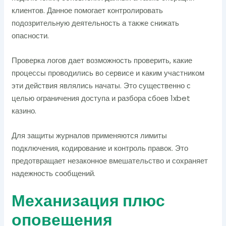
клиентов. Данное помогает контролировать
подозрительную деятельность а также снижать
опасности.
Проверка логов дает возможность проверить, какие
процессы проводились во сервисе и каким участником
эти действия являлись начаты. Это существенно с
целью ограничения доступа и разбора сбоев 1xbet
казино.
Для защиты журналов применяются лимиты
подключения, кодирование и контроль правок. Это
предотвращает незаконное вмешательство и сохраняет
надежность сообщений.
Механизация плюс
оповещения