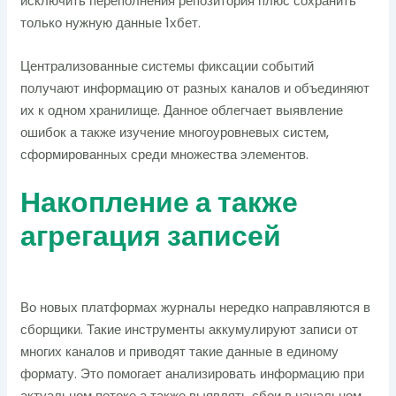
исключить переполнения репозитория плюс сохранить
только нужную данные 1хбет.
Централизованные системы фиксации событий
получают информацию от разных каналов и объединяют
их к одном хранилище. Данное облегчает выявление
ошибок а также изучение многоуровневых систем,
сформированных среди множества элементов.
Накопление а также
агрегация записей
Во новых платформах журналы нередко направляются в
сборщики. Такие инструменты аккумулируют записи от
многих каналов и приводят такие данные в единому
формату. Это помогает анализировать информацию при
актуальном потоке а также выявлять сбои в начальном