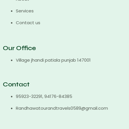
Services
Contact us
Our Office
Village jhandi patiala punjab 147001
Contact
95923-32291, 94176-84385
Randhawatourandtravels0589@gmail.com