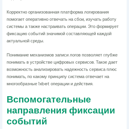
Корректно организованная платформа логирования
помогает оперативно отвечать на сбои, изучать работу
системы а также настраивать операции. Это формирует
фиксацию событий значимой составляющей каждой
актуальной среды.
Понимание механизмов записи логов позволяет глубже
понимать в устройстве цифровых сервисов. Такое дает
возможность анализировать надежность сервиса плюс
понимать, по какому принципу система отвечает на
многообразные 1xbet операции и действия.
Вспомогательные
направления фиксации
событий