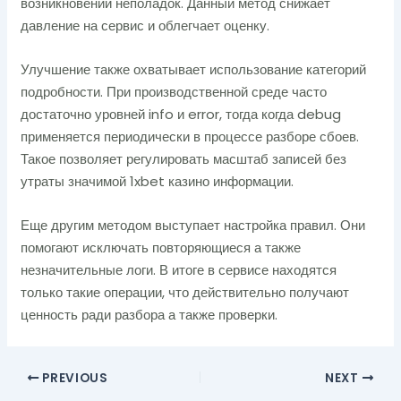
возникновении неполадок. Данный метод снижает
давление на сервис и облегчает оценку.
Улучшение также охватывает использование категорий
подробности. При производственной среде часто
достаточно уровней info и error, тогда когда debug
применяется периодически в процессе разборе сбоев.
Такое позволяет регулировать масштаб записей без
утраты значимой 1xbet казино информации.
Еще другим методом выступает настройка правил. Они
помогают исключать повторяющиеся а также
незначительные логи. В итоге в сервисе находятся
только такие операции, что действительно получают
ценность ради разбора а также проверки.
PREVIOUS
NEXT