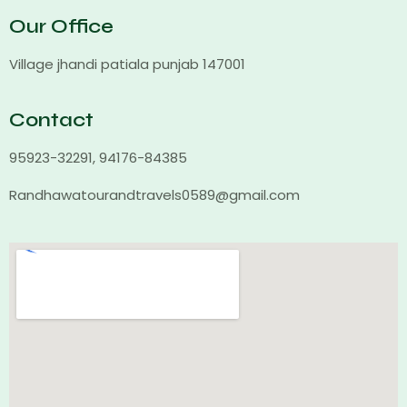
Our Office
Village jhandi patiala punjab 147001
Contact
95923-32291, 94176-84385
Randhawatourandtravels0589@gmail.com