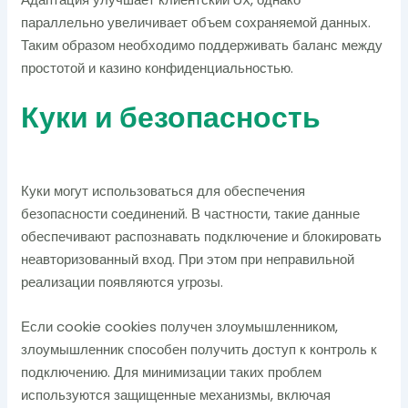
параллельно увеличивает объем сохраняемой данных.
Таким образом необходимо поддерживать баланс между
простотой и казино конфиденциальностью.
Куки и безопасность
Куки могут использоваться для обеспечения
безопасности соединений. В частности, такие данные
обеспечивают распознавать подключение и блокировать
неавторизованный вход. При этом при неправильной
реализации появляются угрозы.
Если cookie cookies получен злоумышленником,
злоумышленник способен получить доступ к контроль к
подключению. Для минимизации таких проблем
используются защищенные механизмы, включая