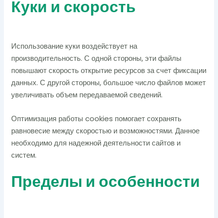
Куки и скорость
Использование куки воздействует на
производительность. С одной стороны, эти файлы
повышают скорость открытие ресурсов за счет фиксации
данных. С другой стороны, большое число файлов может
увеличивать объем передаваемой сведений.
Оптимизация работы cookies помогает сохранять
равновесие между скоростью и возможностями. Данное
необходимо для надежной деятельности сайтов и
систем.
Пределы и особенности