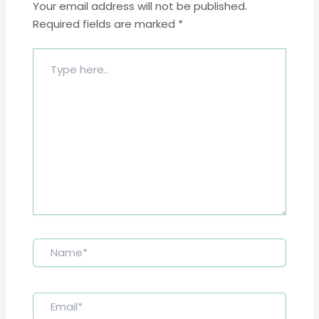
Your email address will not be published.
Required fields are marked
*
Type
here..
Name*
Email*