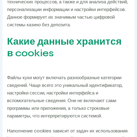
технических процессов, а также и для анализа действий,
персонализации информации и настройки интерфейсов.
Данное формирует их значимым частью цифровой
системы казино без депозита.
Какие данные хранится
в cookies
Файлы куки могут включать разнообразные категории
сведений. Чаще всего это уникальный идентификатор,
настройки сессии, настройки интерфейса и
вспомогательные сведения. Они не включают сами
программы или приложения, а только строковые
параметры, что интерпретируются системой.
Наполнение cookies зависит от задач их использования.