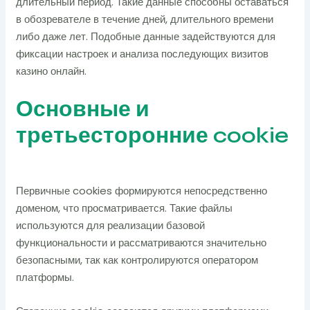
длительный период. Такие данные способны оставаться
в обозревателе в течение дней, длительного времени
либо даже лет. Подобные данные задействуются для
фиксации настроек и анализа последующих визитов
казино онлайн.
Основные и
третьесторонние cookie
Первичные cookies формируются непосредственно
доменом, что просматривается. Такие файлы
используются для реализации базовой
функциональности и рассматриваются значительно
безопасными, так как контролируются оператором
платформы.