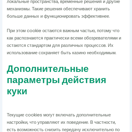
локальные пространства, временные решения и другие
механизмы. Такие решения обеспечивают хранить
больше данных и функционировать эффективнее.
При этом cookie остаются важным частью, потому что
как распознаются практически всеми обозревателями и
остаются стандартом для различных процессов. Их
использование сохраняет быть казино необходимым.
Дополнительные
параметры действия
куки
Текущие cookies могут включать дополнительные
настройки, что управляют их поведение. В частности,
есть возможность снизить передачу исключительно по