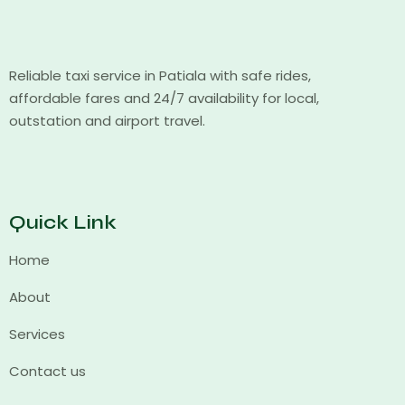
Reliable taxi service in Patiala with safe rides,
affordable fares and 24/7 availability for local,
outstation and airport travel.
Quick Link
Home
About
Services
Contact us