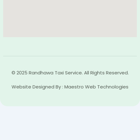
© 2025 Randhawa Taxi Service. All Rights Reserved.
Website Designed By : Maestro Web Technologies