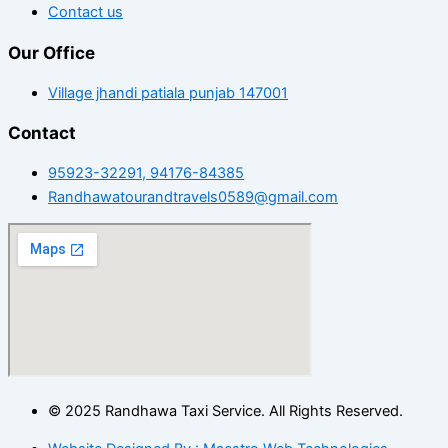
Contact us
Our Office
Village jhandi patiala punjab 147001
Contact
95923-32291, 94176-84385
Randhawatourandtravels0589@gmail.com
© 2025 Randhawa Taxi Service. All Rights Reserved.