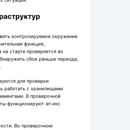
х ситуаций.
раструктур
авить контролируемое окружение
нительная функция,
 на старте проверяется во
обнаружить сбои раньше периода,
.
вуются для проверки
ь работать с хранилищами
ементами. В проверочной
нты функционируют ап икс
рости. Во проверочном