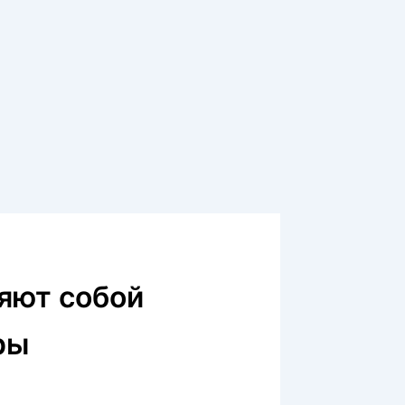
яют собой
ры