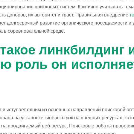
кционирования поисковых систем. Критично учитывать тем
ть доноров, их авторитет и траст. Правильная внедрение
т
ает долгосрочный развитие органического посещаемости и 
а в соревновательной среде.
 такое линкбилдинг 
ую роль он исполняе
O
г выступает одним из основных направлений поисковой оп
ована на установке гиперссылок на внешних ресурсах, кот
 на продвигаемый веб-ресурс. Поисковые роботы проверяю
ми для определения веса и релевантности страниц.