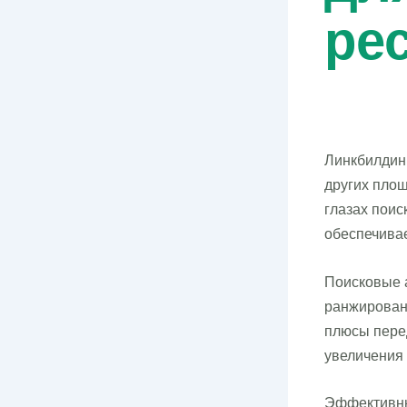
ре
Линкбилдинг
других площ
глазах поис
обеспечивае
Поисковые 
ранжирован
плюсы пере
увеличения
Эффективны