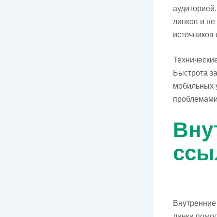
аудиторией
линков и не
источников 
Технические
Быстрота за
мобильных 
проблемами
Вну
ссы
Внутренние 
линки помо