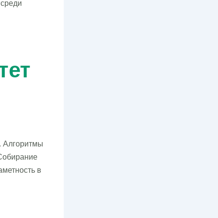
 среди
тет
. Алгоритмы
 Собирание
аметность в