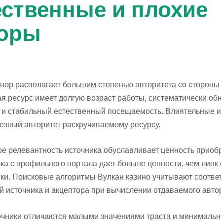
ественные и плохие
оры
нор располагает большим степенью авторитета со стороны
ая ресурс имеет долгую возраст работы, систематически о
 и стабильный естественный посещаемость. Влиятельные и
езный авторитет раскручиваемому ресурсу.
ое релевантность источника обуславливает ценность приоб
ка с профильного портала дает больше ценности, чем линк
ки. Поисковые алгоритмы Вулкан казино учитывают соотве
 источника и акцептора при вычислении отдаваемого автор
очники отличаются малыми значениями траста и минималь