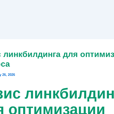
с линкбилдинга для оптими
рса
 26, 2026
зис линкбилдин
я оптимизации