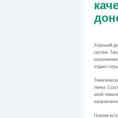
кач
дон
Хороший до
систем. Так
наполнение
отдают серь
Тематическ
линка. Ссыл
иной темати
направлений
Плохие ист