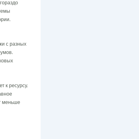
 гораздо
стемы
ории.
ки с разных
румов.
сковых
т к ресурсу.
авное
т меньше