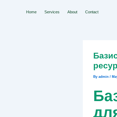
Skip
to
Home
Services
About
Contact
content
Бази
ресу
By
admin
/
May
Ба
дл