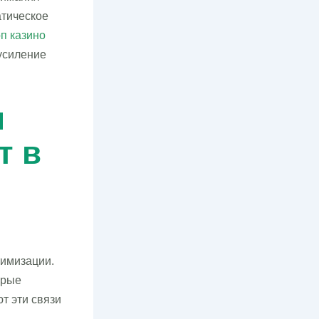
атическое
оп казино
усиление
и
т в
тимизации.
орые
т эти связи