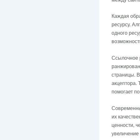
Каждая обра
ресурсу. Ал
одного ресу
возможности
Ссылочное р
ранжирован
страницы. В
акцептора. 
помогает п
Современные
их качестве
ценности, ч
увеличение