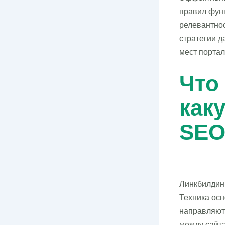
правил фун
релевантнос
стратегии д
мест портал
Что
как
SE
Линкбилдин
Техника осн
направляют
между сайта