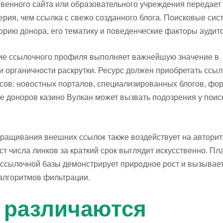
венного сайта или образовательного учреждения передает
рия, чем ссылка с свежо созданного блога. Поисковые си
орию донора, его тематику и поведенческие факторы аудит
ие ссылочного профиля выполняет важнейшую значение в
 органичности раскрутки. Ресурс должен приобретать ссыл
сов: новостных порталов, специализированных блогов, фо
е доноров казино Вулкан может вызвать подозрения у пои
ращивания внешних ссылок также воздействует на авторите
т числа линков за краткий срок выглядит искусственно. Пл
 ссылочной базы демонстрирует природное рост и вызывае
алгоритмов фильтрации.
 различаются