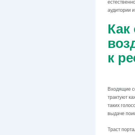
естественно
аудитории и
Как
воз
к р
Входящие сс
трактуют ка
таких голос
выдаче поис
Траст порта