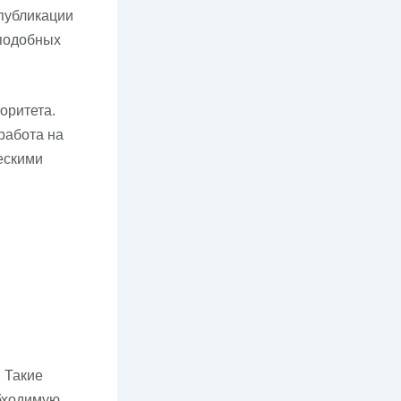
публикации
 подобных
оритета.
работа на
ескими
 Такие
обходимую