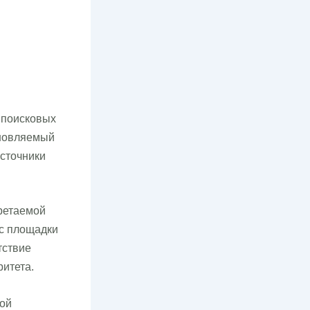
 поисковых
бновляемый
сточники
ретаемой
 с площадки
тствие
итета.
ной