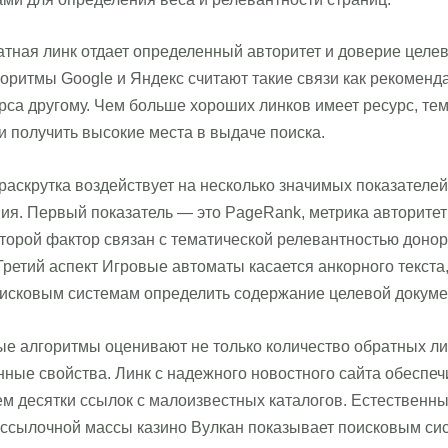
тная линк отдает определенный авторитет и доверие целе
горитмы Google и Яндекс считают такие связи как рекоменд
рса другому. Чем больше хороших линков имеет ресурс, те
 получить высокие места в выдаче поиска.
аскрутка воздействует на несколько значимых показателей
ия. Первый показатель — это PageRank, метрика авторитет
торой фактор связан с тематической релевантностью донор
Третий аспект Игровые автоматы касается анкорного текста
оисковым системам определить содержание целевой докуме
 алгоритмы оценивают не только количество обратных лин
нные свойства. Линк с надежного новостного сайта обеспе
ем десятки ссылок с малоизвестных каталогов. Естественн
 ссылочной массы казино Вулкан показывает поисковым си