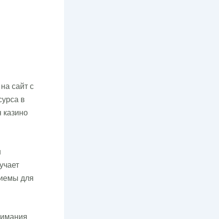
на сайт с
сурса в
 казино
и
учает
риемы для
нимания