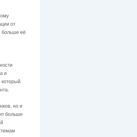
вому
ации от
м больше её
ности
а и
, который
нта.
ков, но и
чит больше
ый
стемам