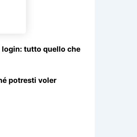
login: tutto quello che
é potresti voler