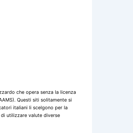
zzardo che opera senza la licenza
AAMS). Questi siti solitamente si
tori italiani li scelgono per la
 di utilizzare valute diverse