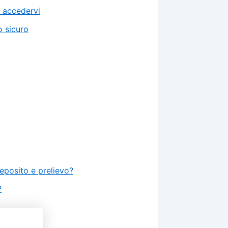
 accedervi
o sicuro
deposito e prelievo?
?