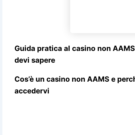
Guida pratica al casino non AAMS 
devi sapere
Cos’è un casino non AAMS e perch
accedervi