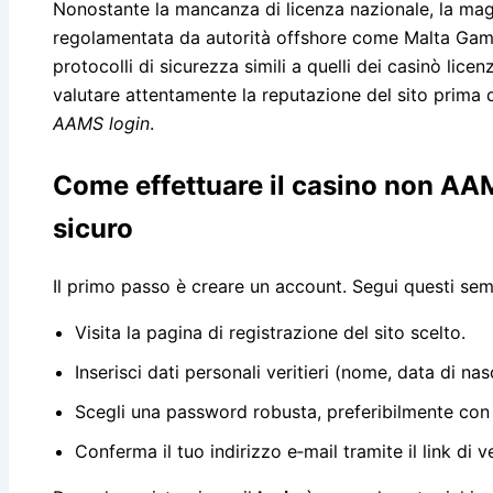
Nonostante la mancanza di licenza nazionale, la mag
regolamentata da autorità offshore come Malta Gam
protocolli di sicurezza simili a quelli dei casinò lice
valutare attentamente la reputazione del sito prima 
AAMS login
.
Come effettuare il casino non AA
sicuro
Il primo passo è creare un account. Segui questi semp
Visita la pagina di registrazione del sito scelto.
Inserisci dati personali veritieri (nome, data di nasc
Scegli una password robusta, preferibilmente con l
Conferma il tuo indirizzo e‑mail tramite il link di ve