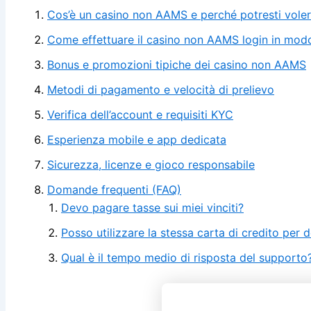
Cos’è un casino non AAMS e perché potresti voler
Come effettuare il casino non AAMS login in mod
Bonus e promozioni tipiche dei casino non AAMS
Metodi di pagamento e velocità di prelievo
Verifica dell’account e requisiti KYC
Esperienza mobile e app dedicata
Sicurezza, licenze e gioco responsabile
Domande frequenti (FAQ)
Devo pagare tasse sui miei vinciti?
Posso utilizzare la stessa carta di credito per 
Qual è il tempo medio di risposta del supporto