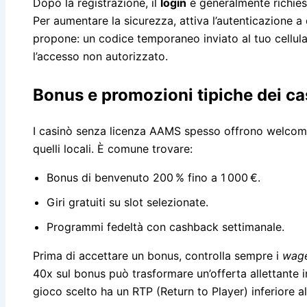
Dopo la registrazione, il
login
è generalmente richie
Per aumentare la sicurezza, attiva l’autenticazione a d
propone: un codice temporaneo inviato al tuo cellula
l’accesso non autorizzato.
Bonus e promozioni tipiche dei 
I casinò senza licenza AAMS spesso offrono welcome
quelli locali. È comune trovare:
Bonus di benvenuto 200 % fino a 1 000 €.
Giri gratuiti su slot selezionate.
Programmi fedeltà con cashback settimanale.
Prima di accettare un bonus, controlla sempre i
wage
40x sul bonus può trasformare un’offerta allettante in
gioco scelto ha un RTP (Return to Player) inferiore a