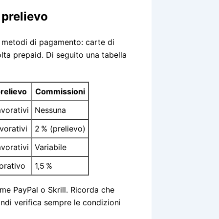
 prelievo
metodi di pagamento: carte di
volta prepaid. Di seguito una tabella
relievo
Commissioni
avorativi
Nessuna
avorativi
2 % (prelievo)
avorativi
Variabile
orativo
1,5 %
come PayPal o Skrill. Ricorda che
indi verifica sempre le condizioni