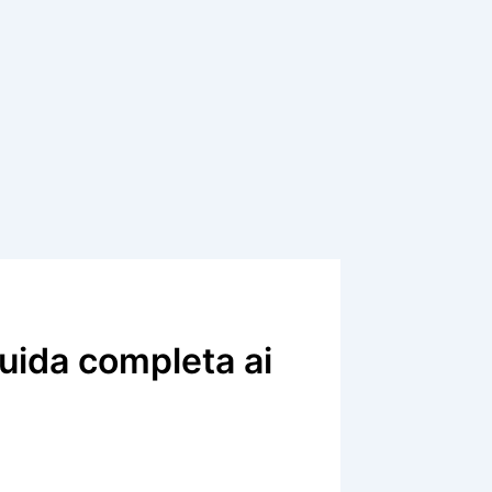
uida completa ai