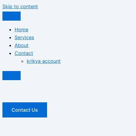
Skip to content
Home
Services
About
Contact
krikya account
Contact Us