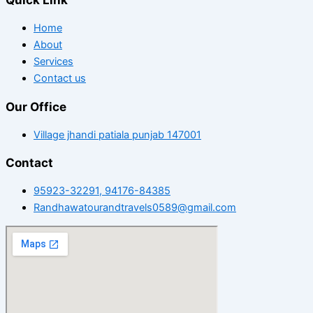
Home
About
Services
Contact us
Our Office
Village jhandi patiala punjab 147001
Contact
95923-32291, 94176-84385
Randhawatourandtravels0589@gmail.com