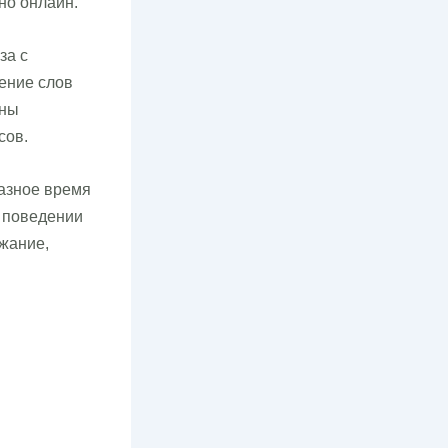
но онлайн.
за с
ение слов
ины
сов.
разное время
в поведении
жание,