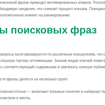
поисковой фразе приводит мотивированных юзеров. Посет
бходимую сведения, что снижает процент отказов. Поведен
 положительно влияют на ранжирование.
ы поисковых фраз
апросы категоризируются по различным показателям, что 
спешную тактику оптимизации. Знание видов ключей помог
ь соответствующий содержание и завлекать нужную публик
сти фразы делятся на несколько групп:
сокочастотные — включают базовые понятия и набирают б
осмотров в месяц