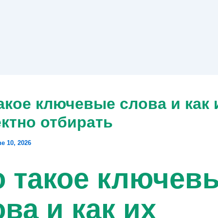
акое ключевые слова и как 
ктно отбирать
e 10, 2026
о такое ключев
ва и как их