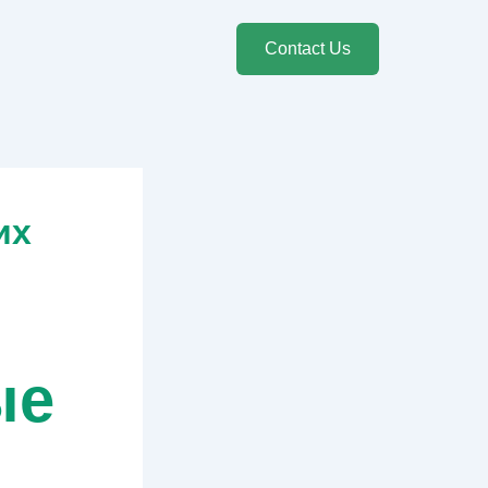
Contact Us
их
ые