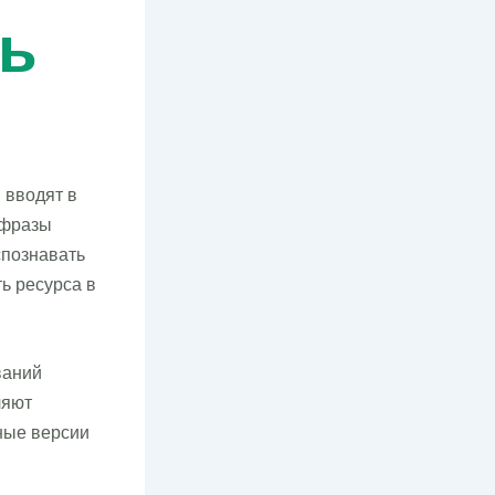
ть
 вводят в
 фразы
спознавать
ь ресурса в
ваний
ляют
чные версии