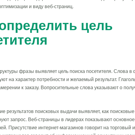
оптимизации и виду веб-страниц.
 определить цель
етителя
руктуры фразы выявляет цель поиска посетителя. Слова в
ют на характер потребности и желаемый результат. Глагол
амерении к заказу. Вопросительные слова указывают о пол
ие результатов поисковых выдачи выявляет, как поисковые
руют запрос. Веб-страницы в лидерах показывают основно
ей. Присутствие интернет-магазинов говорит на торговый и