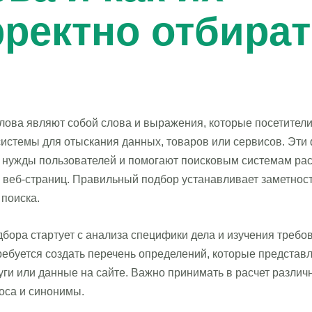
рректно отбира
ова являют собой слова и выражения, которые посетители
истемы для отыскания данных, товаров или сервисов. Эти
 нужды пользователей и помогают поисковым системам ра
веб-страниц. Правильный подбор устанавливает заметност
 поиска.
бора стартует с анализа специфики дела и изучения требо
ребуется создать перечень определений, которые представ
уги или данные на сайте. Важно принимать в расчет разли
оса и синонимы.