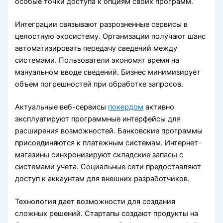
особые точки доступа к опциям своих программ.
Интеграции связывают разрозненные сервисы в
целостную экосистему. Организации получают шанс
автоматизировать передачу сведений между
системами. Пользователи экономят время на
мануальном вводе сведений. Бизнес минимизирует
объем погрешностей при обработке запросов.
Актуальные веб-сервисы
покердом
активно
эксплуатируют программные интерфейсы для
расширения возможностей. Банковские программы
присоединяются к платежным системам. Интернет-
магазины синхронизируют складские запасы с
системами учета. Социальные сети предоставляют
доступ к аккаунтам для внешних разработчиков.
Технология дает возможности для создания
сложных решений. Стартапы создают продукты на