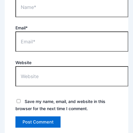
Email*
Website
Save my name, email, and website in this
browser for the next time I comment.