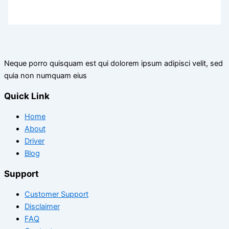
Neque porro quisquam est qui dolorem ipsum adipisci velit, sed
quia non numquam eius
Quick Link
Home
About
Driver
Blog
Support
Customer Support
Disclaimer
FAQ