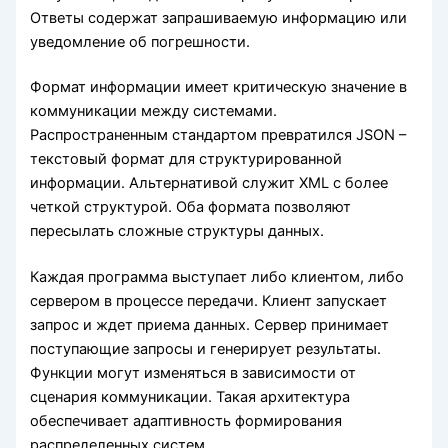
Ответы содержат запрашиваемую информацию или
уведомление об погрешности.
Формат информации имеет критическую значение в
коммуникации между системами.
Распространенным стандартом превратился JSON –
текстовый формат для структурированной
информации. Альтернативой служит XML с более
четкой структурой. Оба формата позволяют
пересылать сложные структуры данных.
Каждая программа выступает либо клиентом, либо
сервером в процессе передачи. Клиент запускает
запрос и ждет приема данных. Сервер принимает
поступающие запросы и генерирует результаты.
Функции могут изменяться в зависимости от
сценария коммуникации. Такая архитектура
обеспечивает адаптивность формирования
распределенных систем.