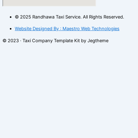
© 2025 Randhawa Taxi Service. All Rights Reserved.
Website Designed By : Maestro Web Technologies
© 2023 · Taxi Company Template Kit by Jegtheme