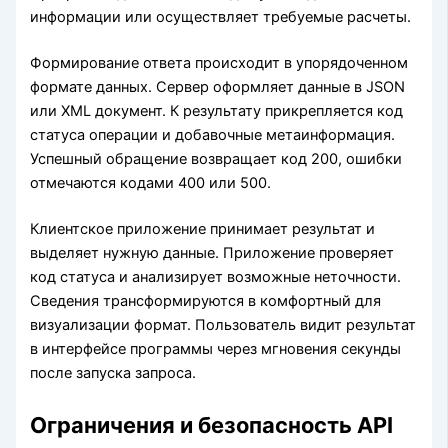
информации или осуществляет требуемые расчеты.
Формирование ответа происходит в упорядоченном
формате данных. Сервер оформляет данные в JSON
или XML документ. К результату прикрепляется код
статуса операции и добавочные метаинформация.
Успешный обращение возвращает код 200, ошибки
отмечаются кодами 400 или 500.
Клиентское приложение принимает результат и
выделяет нужную данные. Приложение проверяет
код статуса и анализирует возможные неточности.
Сведения трансформируются в комфортный для
визуализации формат. Пользователь видит результат
в интерфейсе программы через мгновения секунды
после запуска запроса.
Ограничения и безопасность API