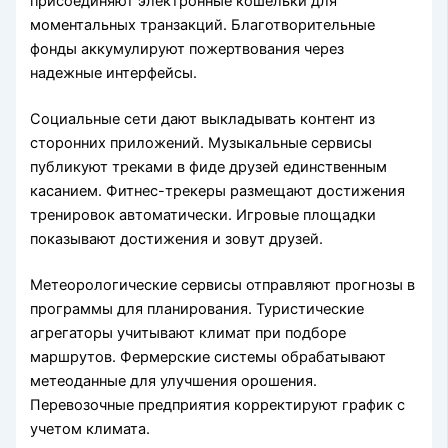
присоединяют электронные кошельки для
моментальных транзакций. Благотворительные
фонды аккумулируют пожертвования через
надежные интерфейсы.
Социальные сети дают выкладывать контент из
сторонних приложений. Музыкальные сервисы
публикуют треками в фиде друзей единственным
касанием. Фитнес-трекеры размещают достижения
тренировок автоматически. Игровые площадки
показывают достижения и зовут друзей.
Метеорологические сервисы отправляют прогнозы в
программы для планирования. Туристические
агрегаторы учитывают климат при подборе
маршрутов. Фермерские системы обрабатывают
метеоданные для улучшения орошения.
Перевозочные предприятия корректируют график с
учетом климата.