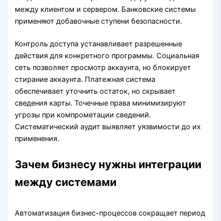
между клиентом и сервером. Банковские системы
применяют добавочные ступени безопасности.
Контроль доступа устанавливает разрешенные
действия для конкретного программы. Социальная
сеть позволяет просмотр аккаунта, но блокирует
стирание аккаунта. Платежная система
обеспечивает уточнить остаток, но скрывает
сведения карты. Точечные права минимизируют
угрозы при компрометации сведений.
Систематический аудит выявляет уязвимости до их
применения.
Зачем бизнесу нужны интеграции
между системами
Автоматизация бизнес-процессов сокращает период