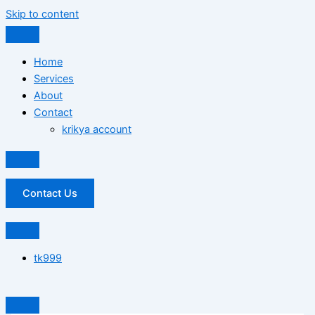
Skip to content
Home
Services
About
Contact
krikya account
Contact Us
tk999