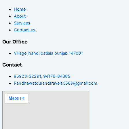
Home
About
Services
Contact us
Our Office
Village jhandi patiala punjab 147001
Contact
95923-32291, 94176-84385
Randhawatourandtravels0589@gmail.com