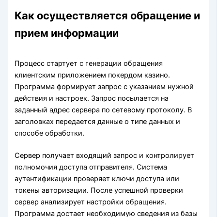
Как осуществляется обращение и
прием информации
Процесс стартует с генерации обращения
клиентским приложением покердом казино.
Программа формирует запрос с указанием нужной
действия и настроек. Запрос посылается на
заданный адрес сервера по сетевому протоколу. В
заголовках передается данные о типе данных и
способе обработки.
Сервер получает входящий запрос и контролирует
полномочия доступа отправителя. Система
аутентификации проверяет ключи доступа или
токены авторизации. После успешной проверки
сервер анализирует настройки обращения.
Программа достает необходимую сведения из базы