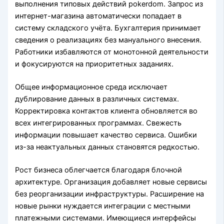
выполнения типовых действий pokerdom. Запрос из
интернет-магазина автоматически попадает в
систему складского учёта. Бухгалтерия принимает
сведения о реализациях без мануального внесения.
Работники избавляются от монотонной деятельности
и фокусируются на приоритетных заданиях.
Общее информационное среда исключает
дублирование данных в различных системах.
Корректировка контактов клиента обновляется во
всех интегрированных программах. Свежесть
информации повышает качество сервиса. Ошибки
из-за неактуальных данных становятся редкостью.
Рост бизнеса облегчается благодаря блочной
архитектуре. Организация добавляет новые сервисы
без реорганизации инфраструктуры. Расширение на
новые рынки нуждается интеграции с местными
платежными системами. Имеющиеся интерфейсы