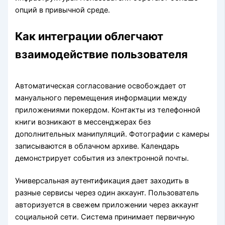
опций в привычной среде.
Как интеграции облегчают
взаимодействие пользователя
Автоматическая согласование освобождает от
мануального перемещения информации между
приложениями покердом. Контакты из телефонной
книги возникают в мессенджерах без
дополнительных манипуляций. Фотографии с камеры
записываются в облачном архиве. Календарь
демонстрирует события из электронной почты.
Универсальная аутентификация дает заходить в
разные сервисы через один аккаунт. Пользователь
авторизуется в свежем приложении через аккаунт
социальной сети. Система принимает первичную