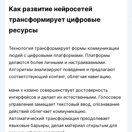
Как развитие нейросетей
трансформирует цифровые
ресурсы
Технология трансформирует формы коммуникации
людей с цифровыми платформами. Платформы
делаются более личными и настраиваемыми.
Алгоритмы анализируют поведение и предлагают
соответствующий контент, облегчая навигацию.
мани х казино совершенствует достоверность
интерфейсов и делает их естественными. Голосовое
управление замещает текстовый ввод, опознавание
действий облегчает коммуникацию.
Автоматический трансформация преодолевает
языковые барьеры, делая материал открытым для