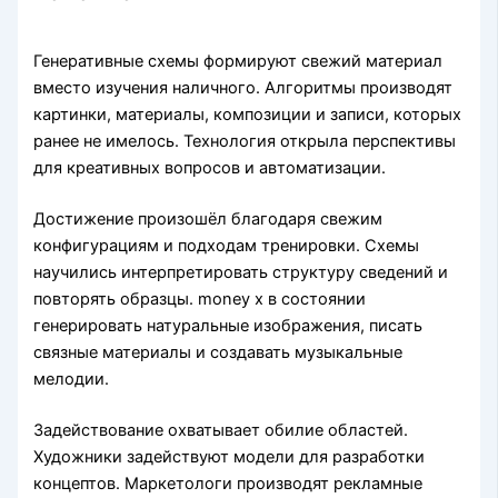
Генеративные схемы формируют свежий материал
вместо изучения наличного. Алгоритмы производят
картинки, материалы, композиции и записи, которых
ранее не имелось. Технология открыла перспективы
для креативных вопросов и автоматизации.
Достижение произошёл благодаря свежим
конфигурациям и подходам тренировки. Схемы
научились интерпретировать структуру сведений и
повторять образцы. money x в состоянии
генерировать натуральные изображения, писать
связные материалы и создавать музыкальные
мелодии.
Задействование охватывает обилие областей.
Художники задействуют модели для разработки
концептов. Маркетологи производят рекламные