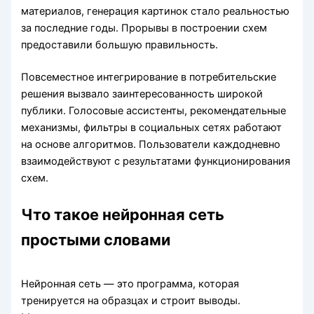
материалов, генерация картинок стало реальностью
за последние годы. Прорывы в построении схем
предоставили большую правильность.
Повсеместное интегрирование в потребительские
решения вызвало заинтересованность широкой
публики. Голосовые ассистенты, рекомендательные
механизмы, фильтры в социальных сетях работают
на основе алгоритмов. Пользователи каждодневно
взаимодействуют с результатами функционирования
схем.
Что такое нейронная сеть
простыми словами
Нейронная сеть — это программа, которая
тренируется на образцах и строит выводы.