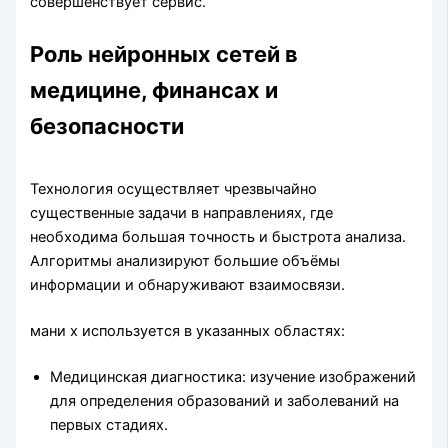
совершенствует сервис.
Роль нейронных сетей в
медицине, финансах и
безопасности
Технология осуществляет чрезвычайно
существенные задачи в направлениях, где
необходима большая точность и быстрота анализа.
Алгоритмы анализируют большие объёмы
информации и обнаруживают взаимосвязи.
мани х используется в указанных областях:
Медицинская диагностика: изучение изображений
для определения образований и заболеваний на
первых стадиях.