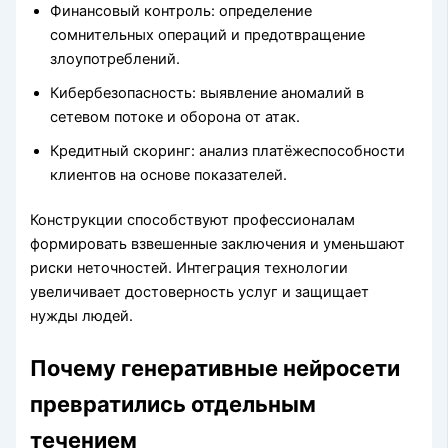
Финансовый контроль: определение
сомнительных операций и предотвращение
злоупотреблений.
Кибербезопасность: выявление аномалий в
сетевом потоке и оборона от атак.
Кредитный скоринг: анализ платёжеспособности
клиентов на основе показателей.
Конструкции способствуют профессионалам
формировать взвешенные заключения и уменьшают
риски неточностей. Интеграция технологии
увеличивает достоверность услуг и защищает
нужды людей.
Почему генеративные нейросети
превратились отдельным
течением