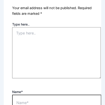
Your email address will not be published.
Required
fields are marked
*
Type here..
Name*