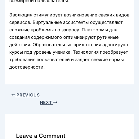
всемирной пользователей.
Эволюция стимулирует возникновение свежих видов
сервисов. Виртуальные ассистенты осуществляют
сложные проблемы по запросу. Платформы для
создания содержимого оптимизируют рутинные
действия. Образовательные приложения адаптируют
курсы под уровень ученика. Технология преобразует
требования пользователей и задаёт свежие нормы
достоверности.
PREVIOUS
NEXT
Leave a Comment