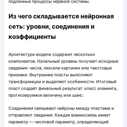
подлинные процессы нервной системы.
Из чего складывается нейронная
сеть: уровни, соединения и
коэффициенты
Архитектура модели содержит несколько
компонентов. Начальный уровень получает исходные
сведения: числа, пиксели картинки или текстовые
признаки. Внутренние пласты выполняют
трансформации и выделяют особенности. Итоговый
пласт создаёт финальный результат: класс элемента,
прогнозируемое величину или шанс.
Соединения связывают нейроны между пластами и
отправляют сведения. Каждая взаимосвязь имеет
параметр — числовой параметр, определяющий