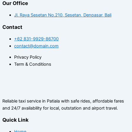
Our Office
Jl. Raya Sesetan No.210, Sesetan, Denpasar, Bali
Contact
+62 831-9929-86700
contact@domain.com
Privacy Policy
Term & Conditions
Reliable taxi service in Patiala with safe rides, affordable fares
and 24/7 availability for local, outstation and airport travel.
Quick Link
Home