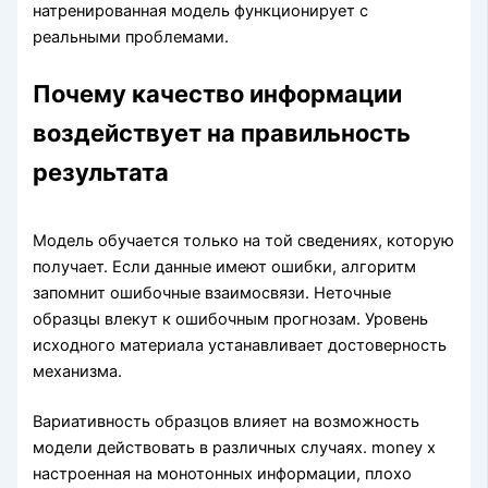
натренированная модель функционирует с
реальными проблемами.
Почему качество информации
воздействует на правильность
результата
Модель обучается только на той сведениях, которую
получает. Если данные имеют ошибки, алгоритм
запомнит ошибочные взаимосвязи. Неточные
образцы влекут к ошибочным прогнозам. Уровень
исходного материала устанавливает достоверность
механизма.
Вариативность образцов влияет на возможность
модели действовать в различных случаях. money x
настроенная на монотонных информации, плохо