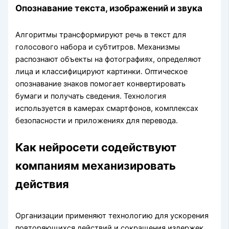
Опознавание текста, изображений и звука
Алгоритмы трансформируют речь в текст для
голосового набора и субтитров. Механизмы
распознают объекты на фотографиях, определяют
лица и классифицируют картинки. Оптическое
опознавание знаков помогает конвертировать
бумаги и получать сведения. Технология
используется в камерах смартфонов, комплексах
безопасности и приложениях для перевода.
Как нейросети содействуют
компаниям механизировать
действия
Организации применяют технологию для ускорения
повторяющихся действий и сокращения издержек.