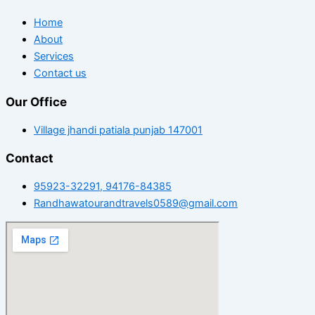
Home
About
Services
Contact us
Our Office
Village jhandi patiala punjab 147001
Contact
95923-32291, 94176-84385
Randhawatourandtravels0589@gmail.com