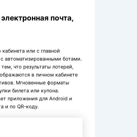
 электронная почта,
 кабинета или с главной
 с автоматизированными ботами.
тем, что результаты лотерей,
ображаются в личном кабинете
ктивов. Мгновенные форматы
упки билета или купона.
ет приложения для Android и
а и по QR-коду.