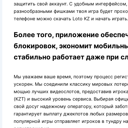
защитить свой аккаунт. С удобным интерфейсом,
разнообразными фишками твоя игра будет проход
телефоне можно скачать Loto KZ и начать играть
Более того, приложение обеспе
блокировок, экономит мобильн
стабильно работает даже при с
Мы уважаем ваше время, поэтому процесс регис
ускорен. Мы соединили классику мировых лотер
мощью лучших видеослотов, предоставив игрока
(KZT) и высокий уровень сервиса. Выбирая офиц
свой досуг надежному оператору, который забот
гарантирует выплату джекпотов любых размеров
популярной игры отправляет игроков в тундру н