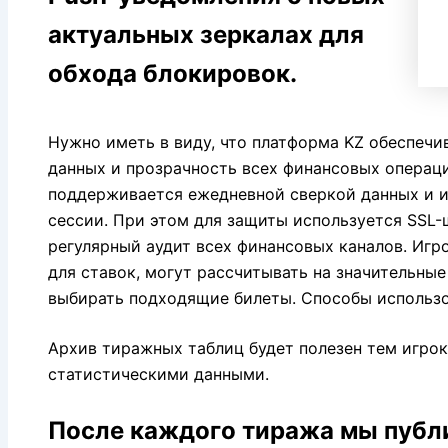
актуальных зеркалах для
обхода блокировок.
Нужно иметь в виду, что платформа KZ обеспеч
данных и прозрачность всех финансовых операц
поддерживается ежедневной сверкой данных и 
сессии. При этом для защиты используется SSL-ш
регулярный аудит всех финансовых каналов. Игр
для ставок, могут рассчитывать на значительны
выбирать подходящие билеты. Способы использов
Архив тиражных таблиц будет полезен тем игро
статистическими данными.
После каждого тиража мы публ