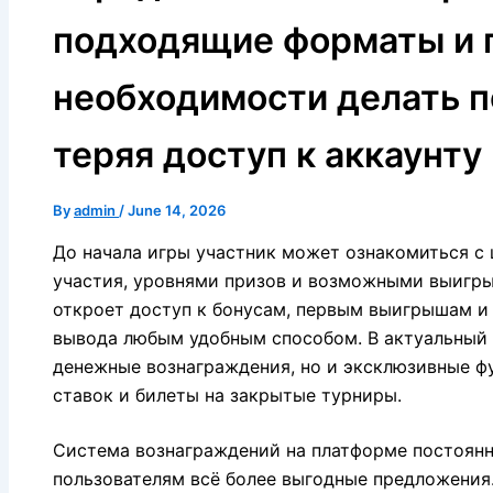
подходящие форматы и 
необходимости делать п
теряя доступ к аккаунту
By
admin
/
June 14, 2026
До начала игры участник может ознакомиться с 
участия, уровнями призов и возможными выигр
откроет доступ к бонусам, первым выигрышам и
вывода любым удобным способом.
В актуальный 
денежные вознаграждения, но и эксклюзивные фу
ставок и билеты на закрытые турниры.
Система вознаграждений на платформе постоянн
пользователям всё более выгодные предложения