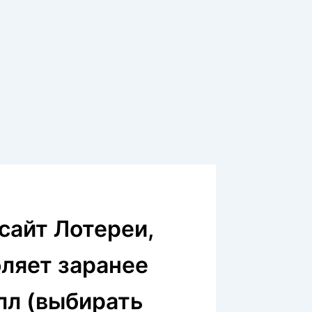
сайт Лотереи,
оляет заранее
лл (выбирать