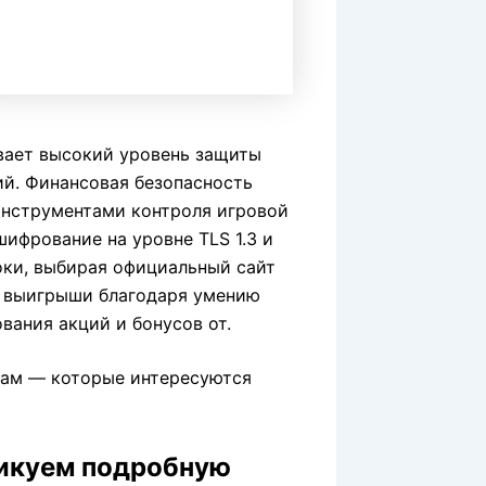
ивает высокий уровень защиты
ий. Финансовая безопасность
инструментами контроля игровой
ифрование на уровне TLS 1.3 и
оки, выбирая официальный сайт
е выигрыши благодаря умению
ания акций и бонусов от.
кам — которые интересуются
икуем подробную