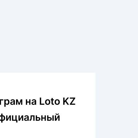
грам на Loto KZ
официальный