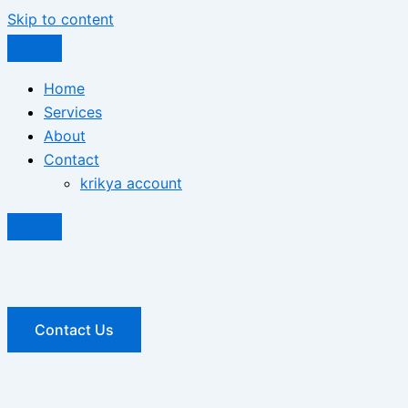
Skip to content
Home
Services
About
Contact
krikya account
Contact Us