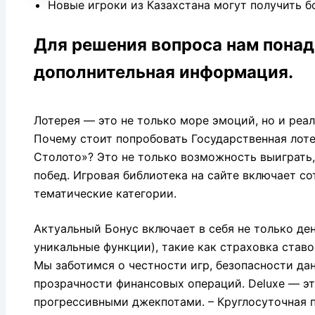
Новые игроки из Казахстана могут получить б
Для решения вопроса нам пона
дополнительная информация.
Лотерея — это не только море эмоций, но и реа
Почему стоит попробовать Государственная лоте
Столото»? Это не только возможность выиграть,
побед. Игровая библиотека на сайте включает со
тематические категории.
Актуальный Бонус включает в себя не только де
уникальные функции), такие как страховка став
Мы заботимся о честности игр, безопасности да
прозрачности финансовых операций. Deluxe — э
прогрессивными джекпотами. – Круглосуточная 