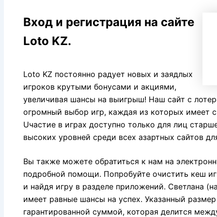
Вход и регистрация на сайте
Loto KZ.
Loto KZ постоянно радует новых и заядлых
игроков крутыми бонусами и акциями,
увеличивая шансы на выигрыш! Наш сайт с лотер
огромный выбор игр, каждая из которых имеет с
Uчастие в играх доступно только для лиц старше
высоких уровней среди всех азартных сайтов для
Вы также можете обратиться к нам на электронн
подробной помощи. Попробуйте очистить кеш иг
и найдя игру в разделе приложений. Светлана (на
имеет равные шансы на успех. Указанный разме
гарантированной суммой, которая делится межд