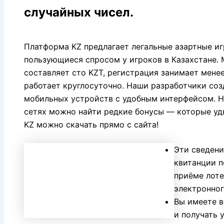
случайных чисел.
Платформа KZ предлагает легальные азартные иг
пользующиеся спросом у игроков в Казахстане.
составляет сто KZT, регистрация занимает мене
работает круглосуточно. Наши разработчики со
мобильных устройств с удобным интерфейсом. Н
сетях можно найти редкие бонусы — которые уд
KZ можно скачать прямо с сайта!
Эти сведени
квитанции п
приёме лоте
электронног
Вы имеете 
и получать 