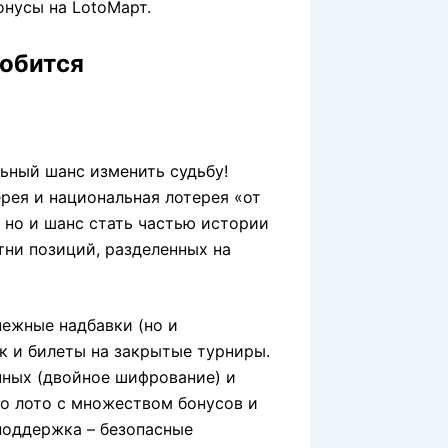
онусы на LotoМарт.
добится
льный шанс изменить судьбу!
рея и национальная лотерея «от
 но и шанс стать частью истории
тни позиций, разделенных на
нежные надбавки (но и
ок и билеты на закрытые турниры.
нных (двойное шифрование) и
то лото с множеством бонусов и
поддержка – безопасные