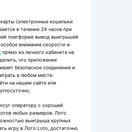
 карты (электронные кошельки
вается в течение 24 часов при
ашей платформе вывод выигрышей
 особое внимание скорости и
t
прямо из личного кабинета на
делить, что приложение
чивает безопасное соединение и
играть в любом месте.
йти на нашем сайте или
углосуточно.
досуг оператору с хорошей
потов любых размеров. Лото
можностью выигрыша крупных
ть игру в Лото Loto, достаточно