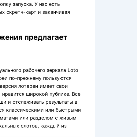
опку запуска. У нас есть
ых скретч-карт и заканчивая
жения предлагает
уального рабочего зеркала Loto
ереи по-прежнему пользуются
 версия лотереи имеет свои
 нравится широкой публике. Все
ши и отслеживать результаты в
ься классическими или быстрыми
оматами или разделом с живым
икальных слотов, каждый из