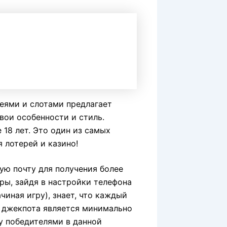
еями и слотами предлагает
вои особенности и стиль.
 18 лет. Это один из самых
 лотерей и казино!
ую почту для получения более
ры, зайдя в настройки телефона
чиная игру), знает, что каждый
р джекпота является минимально
у победителями в данной