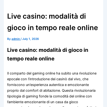
Live casino: modalità di
gioco in tempo reale online
By
admin
/
July 1, 2026
Live casino: modalità di gioco in
tempo reale online
Il comparto del gaming online ha subito una rivoluzione
epocale con l’introduzione dei casinò dal vivo, che
forniscono un’esperienza autentica e emozionante
proprio dal comfort di abitazione. Questa rivoluzionaria
tipologia di gaming fonde la comodità del online con
l’ambiente emozionante di un casa da gioco