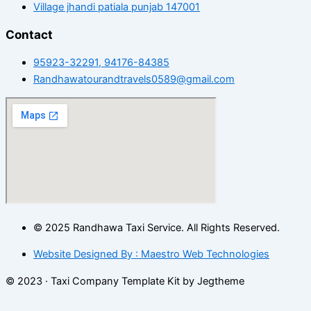
Village jhandi patiala punjab 147001
Contact
95923-32291, 94176-84385
Randhawatourandtravels0589@gmail.com
© 2025 Randhawa Taxi Service. All Rights Reserved.
Website Designed By : Maestro Web Technologies
© 2023 · Taxi Company Template Kit by Jegtheme