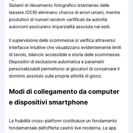
Sistemi di rilevamento fotografico istantaneo delle
tessere (OCR) eliminano chance di errori umani, mentre
produttori di numeri random certificati da autorità
autonomi assicurano imparzialità assoluta nei esiti.
Il supervisione delle scommesse si verifica attraverso
interfacce intuitive che visualizzano evidentemente limiti
di tavolo, bilancio accessibile e storia delle scommesse.
Dispositivi di esclusione automatica e parametri
personalizzabili permettono ai giocatori di conservare il
dominio assoluto sulla propria attività di gioco.
Modi di collegamento da computer
e dispositivi smartphone
La fruibilità cross-platform costituisce un fondamento
fondamentale dell’offerta casinò live moderna. Le app