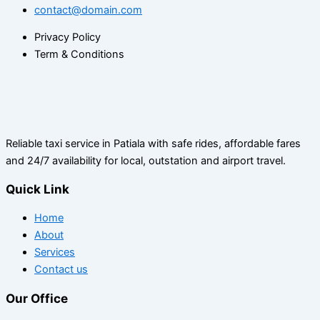
contact@domain.com
Privacy Policy
Term & Conditions
Reliable taxi service in Patiala with safe rides, affordable fares
and 24/7 availability for local, outstation and airport travel.
Quick Link
Home
About
Services
Contact us
Our Office