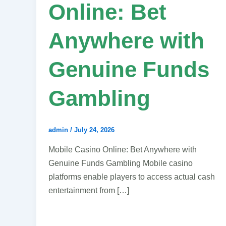
Online: Bet
Anywhere with
Genuine Funds
Gambling
admin
/
July 24, 2026
Mobile Casino Online: Bet Anywhere with
Genuine Funds Gambling Mobile casino
platforms enable players to access actual cash
entertainment from […]