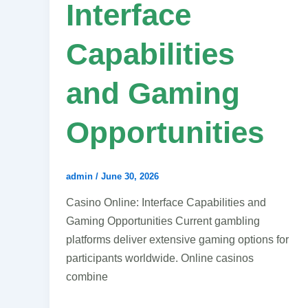
Interface
Capabilities
and Gaming
Opportunities
admin
/
June 30, 2026
Casino Online: Interface Capabilities and
Gaming Opportunities Current gambling
platforms deliver extensive gaming options for
participants worldwide. Online casinos
combine