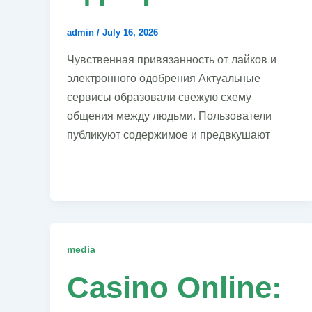
admin
/
July 16, 2026
Чувственная привязанность от лайков и
электронного одобрения Актуальные
сервисы образовали свежую схему
общения между людьми. Пользователи
публикуют содержимое и предвкушают
media
Casino Online: