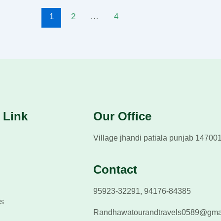
1
2
…
4
 Link
Our Office
Village jhandi patiala punjab 14700
Contact
95923-32291, 94176-84385
us
Randhawatourandtravels0589@gma