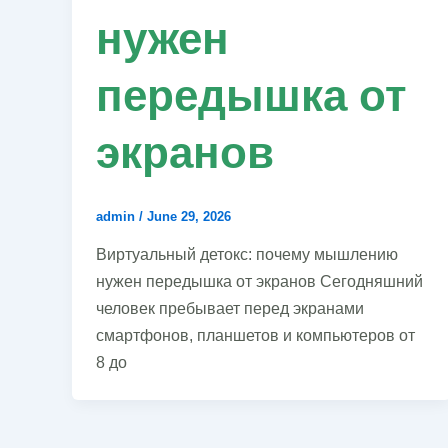
нужен
передышка от
экранов
admin
/
June 29, 2026
Виртуальный детокс: почему мышлению
нужен передышка от экранов Сегодняшний
человек пребывает перед экранами
смартфонов, планшетов и компьютеров от
8 до