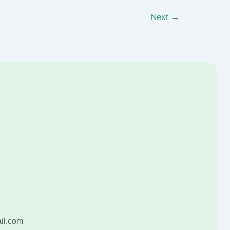
Next
→
1
il.com