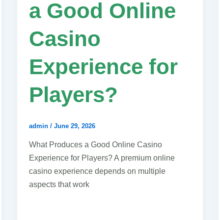
a Good Online
Casino
Experience for
Players?
admin
/
June 29, 2026
What Produces a Good Online Casino
Experience for Players? A premium online
casino experience depends on multiple
aspects that work