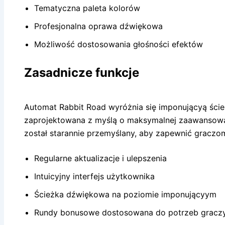
Tematyczna paleta kolorów
Profesjonalna oprawa dźwiękowa
Możliwość dostosowania głośności efektów
Zasadnicze funkcje
Automat Rabbit Road wyróżnia się imponującyą ście
zaprojektowana z myślą o maksymalnej zaawansowa
został starannie przemyślany, aby zapewnić graczo
Regularne aktualizacje i ulepszenia
Intuicyjny interfejs użytkownika
Ścieżka dźwiękowa na poziomie imponującyym
Rundy bonusowe dostosowana do potrzeb gracz