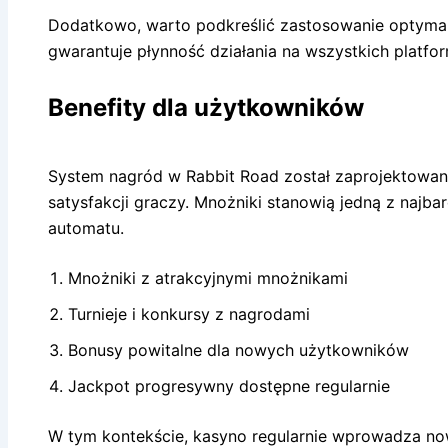
Dodatkowo, warto podkreślić zastosowanie optymali
gwarantuje płynność działania na wszystkich platfo
Benefity dla użytkowników
System nagród w Rabbit Road został zaprojektowan
satysfakcji graczy. Mnożniki stanowią jedną z najbar
automatu.
Mnożniki z atrakcyjnymi mnożnikami
Turnieje i konkursy z nagrodami
Bonusy powitalne dla nowych użytkowników
Jackpot progresywny dostępne regularnie
W tym kontekście, kasyno regularnie wprowadza n