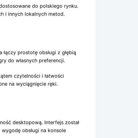
 dostosowane do polskiego rynku.
 i innych lokalnych metod.
 łączy prostotę obsługi z głębią
y do własnych preferencji.
ątem czytelności i łatwości
pne na wyciągnięcie ręki.
ność desktopową. Interfejs został
 wygodę obsługi na konsole