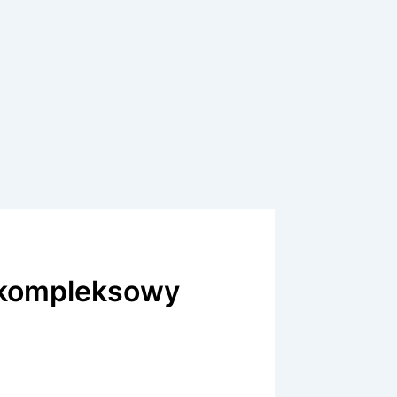
– kompleksowy