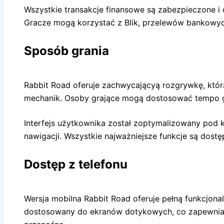
Wszystkie transakcje finansowe są zabezpieczone i
Gracze mogą korzystać z Blik, przelewów bankowych
Sposób grania
Rabbit Road oferuje zachwycającyą rozgrywkę, która
mechanik. Osoby grające mogą dostosować tempo gr
Interfejs użytkownika został zoptymalizowany pod k
nawigacji. Wszystkie najważniejsze funkcje są dostę
Dostęp z telefonu
Wersja mobilna Rabbit Road oferuje pełną funkcjonal
dostosowany do ekranów dotykowych, co zapewnia