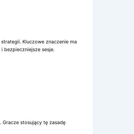
strategii. Kluczowe znaczenie ma
i bezpieczniejsze sesje.
i. Gracze stosujący tę zasadę