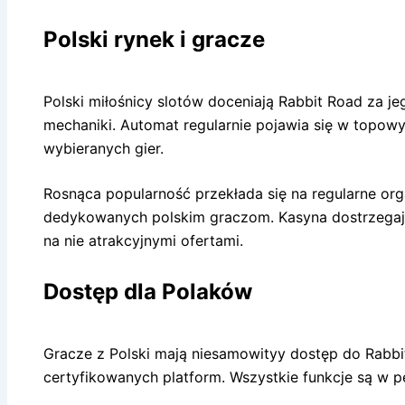
Polski rynek i gracze
Polski miłośnicy slotów doceniają Rabbit Road za je
mechaniki. Automat regularnie pojawia się w topowy
wybieranych gier.
Rosnąca popularność przekłada się na regularne org
dedykowanych polskim graczom. Kasyna dostrzegają
na nie atrakcyjnymi ofertami.
Dostęp dla Polaków
Gracze z Polski mają niesamowityy dostęp do Rabb
certyfikowanych platform. Wszystkie funkcje są w pe