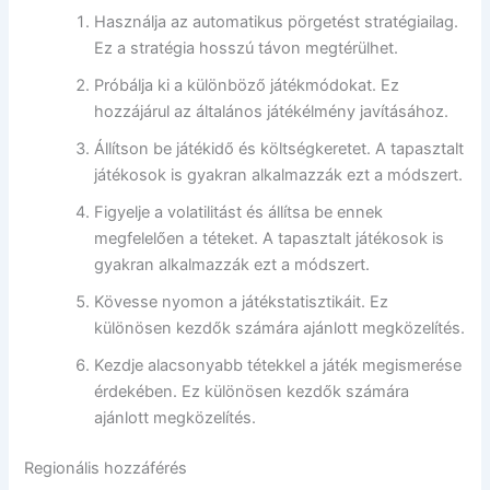
Használja az automatikus pörgetést stratégiailag.
Ez a stratégia hosszú távon megtérülhet.
Próbálja ki a különböző játékmódokat. Ez
hozzájárul az általános játékélmény javításához.
Állítson be játékidő és költségkeretet. A tapasztalt
játékosok is gyakran alkalmazzák ezt a módszert.
Figyelje a volatilitást és állítsa be ennek
megfelelően a téteket. A tapasztalt játékosok is
gyakran alkalmazzák ezt a módszert.
Kövesse nyomon a játékstatisztikáit. Ez
különösen kezdők számára ajánlott megközelítés.
Kezdje alacsonyabb tétekkel a játék megismerése
érdekében. Ez különösen kezdők számára
ajánlott megközelítés.
Regionális hozzáférés