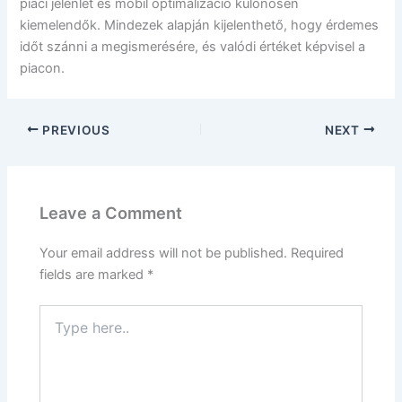
piaci jelenlét és mobil optimalizáció különösen
kiemelendők. Mindezek alapján kijelenthető, hogy érdemes
időt szánni a megismerésére, és valódi értéket képvisel a
piacon.
PREVIOUS
NEXT
Leave a Comment
Your email address will not be published.
Required
fields are marked
*
Type
here..