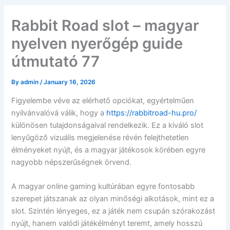
Rabbit Road slot – magyar
nyelven nyerőgép guide
útmutató 77
By
admin
/
January 16, 2026
Figyelembe véve az elérhető opciókat, egyértelműen
nyilvánvalóvá válik, hogy a
https://rabbitroad-hu.pro/
különösen tulajdonságaival rendelkezik. Ez a kiváló slot
lenyűgöző vizuális megjelenése révén felejthetetlen
élményeket nyújt, és a magyar játékosok körében egyre
nagyobb népszerűségnek örvend.
A magyar online gaming kultúrában egyre fontosabb
szerepet játszanak az olyan minőségi alkotások, mint ez a
slot. Szintén lényeges, ez a játék nem csupán szórakozást
nyújt, hanem valódi játékélményt teremt, amely hosszú