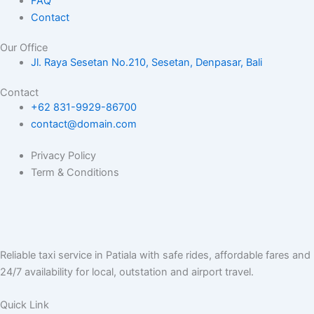
FAQ
Contact
Our Office
Jl. Raya Sesetan No.210, Sesetan, Denpasar, Bali
Contact
+62 831-9929-86700
contact@domain.com
Privacy Policy
Term & Conditions
Reliable taxi service in Patiala with safe rides, affordable fares and
24/7 availability for local, outstation and airport travel.
Quick Link