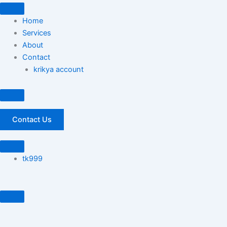
Skip
to
Home
content
Services
About
Contact
krikya account
Contact Us
tk999