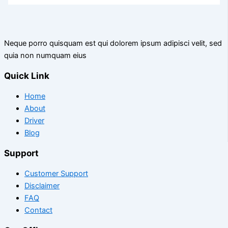
Neque porro quisquam est qui dolorem ipsum adipisci velit, sed
quia non numquam eius
Quick Link
Home
About
Driver
Blog
Support
Customer Support
Disclaimer
FAQ
Contact