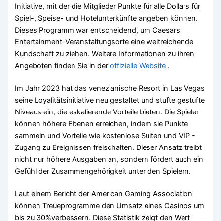
Initiative, mit der die Mitglieder Punkte für alle Dollars für
Spiel-, Speise- und Hotelunterkünfte angeben können.
Dieses Programm war entscheidend, um Caesars
Entertainment-Veranstaltungsorte eine weitreichende
Kundschaft zu ziehen. Weitere Informationen zu ihren
Angeboten finden Sie in der
offizielle Website
.
Im Jahr 2023 hat das venezianische Resort in Las Vegas
seine Loyalitätsinitiative neu gestaltet und stufte gestufte
Niveaus ein, die eskalierende Vorteile bieten. Die Spieler
können höhere Ebenen erreichen, indem sie Punkte
sammeln und Vorteile wie kostenlose Suiten und VIP -
Zugang zu Ereignissen freischalten. Dieser Ansatz treibt
nicht nur höhere Ausgaben an, sondern fördert auch ein
Gefühl der Zusammengehörigkeit unter den Spielern.
Laut einem Bericht der American Gaming Association
können Treueprogramme den Umsatz eines Casinos um
bis zu 30%verbessern. Diese Statistik zeigt den Wert