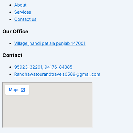
About
Services
Contact us
Our Office
Village jhandi patiala punjab 147001
Contact
95923-32291, 94176-84385
Randhawatourandtravels0589@gmail.com