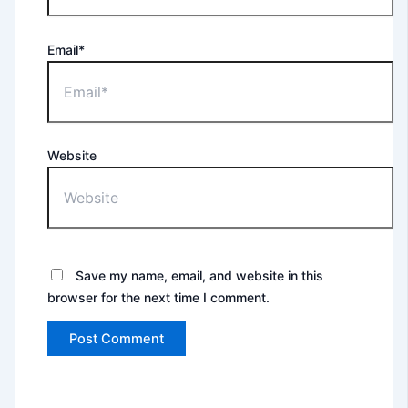
Email*
Website
Save my name, email, and website in this
browser for the next time I comment.