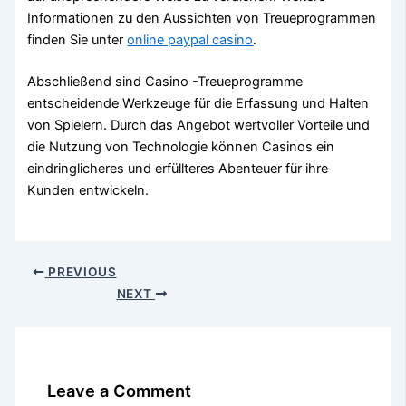
Informationen zu den Aussichten von Treueprogrammen
finden Sie unter
online paypal casino
.
Abschließend sind Casino -Treueprogramme
entscheidende Werkzeuge für die Erfassung und Halten
von Spielern. Durch das Angebot wertvoller Vorteile und
die Nutzung von Technologie können Casinos ein
eindringlicheres und erfüllteres Abenteuer für ihre
Kunden entwickeln.
PREVIOUS
NEXT
Leave a Comment