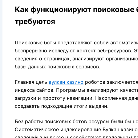
Как функционируют поисковые б
требуются
Поисковые боты представляют собой автоматиз
беспрерывно исследуют контент веб-ресурсов. 
сведения о страницах, анализируют организацию
базы данных поисковых сервисов.
Главная цель
вулкан казино
роботов заключается
индекса сайтов. Программы анализируют качест
загрузки и простоту навигации. Накопленная да
создавать подходящие итоги выдачи.
Без работы поисковых ботов ресурсы были бы н
Систематическое индексирование Вулкан казино
сведений в индексе и содействует владельцам п