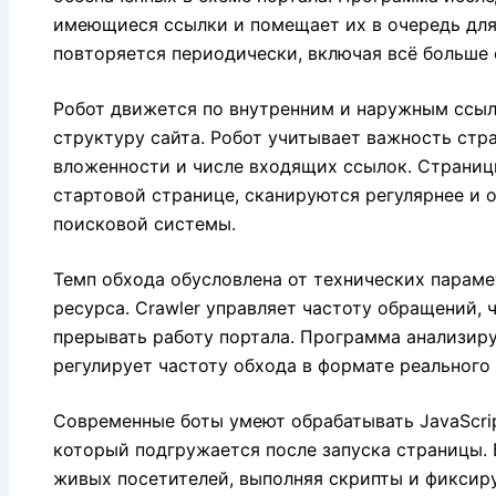
имеющиеся ссылки и помещает их в очередь для
повторяется периодически, включая всё больше 
Робот движется по внутренним и наружным ссыл
структуру сайта. Робот учитывает важность стра
вложенности и числе входящих ссылок. Страниц
стартовой странице, сканируются регулярнее и 
поисковой системы.
Темп обхода обусловлена от технических параме
ресурса. Crawler управляет частоту обращений, 
прерывать работу портала. Программа анализиру
регулирует частоту обхода в формате реального
Современные боты умеют обрабатывать JavaScrip
который подгружается после запуска страницы.
живых посетителей, выполняя скрипты и фикси