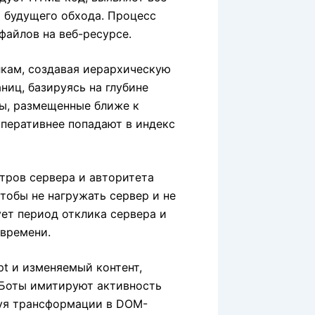
 будущего обхода. Процесс
файлов на веб-ресурсе.
кам, создавая иерархическую
ниц, базируясь на глубине
ы, размещенные ближе к
оперативнее попадают в индекс
тров сервера и авторитета
чтобы не нагружать сервер и не
ет период отклика сервера и
 времени.
t и изменяемый контент,
 Боты имитируют активность
руя трансформации в DOM-