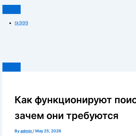
tk999
Как функционируют поис
зачем они требуются
By
admin
/
May 25, 2026