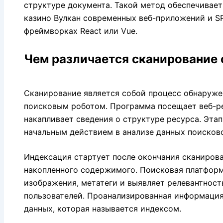
структуре документа. Такой метод обеспечивае
казино Вулкан современных веб-приложений и SP
фреймворках React или Vue.
Чем различается сканирование 
Сканирование является собой процесс обнаруже
поисковым роботом. Программа посещает веб-ре
накапливает сведения о структуре ресурса. Эта
начальным действием в анализе данных поисков
Индексация стартует после окончания сканиров
накопленного содержимого. Поисковая платформ
изображения, метатеги и выявляет релевантнос
пользователей. Проанализированная информация
данных, которая называется индексом.