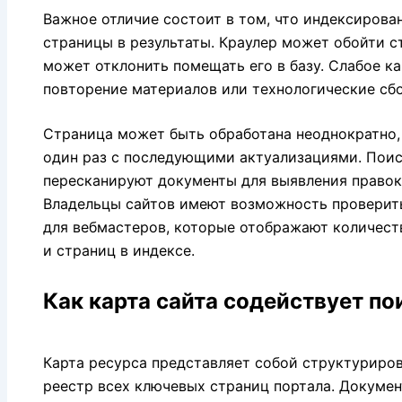
Важное отличие состоит в том, что индексирова
страницы в результаты. Краулер может обойти с
может отклонить помещать его в базу. Слабое к
повторение материалов или технологические сб
Страница может быть обработана неоднократно,
один раз с последующими актуализациями. Поис
пересканируют документы для выявления правок
Владельцы сайтов имеют возможность проверит
для вебмастеров, которые отображают количест
и страниц в индексе.
Как карта сайта содействует п
Карта ресурса представляет собой структуриро
реестр всех ключевых страниц портала. Докумен