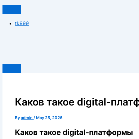
tk999
Каков такое digital-пла
By
admin
/
May 25, 2026
Каков такое digital-платформы