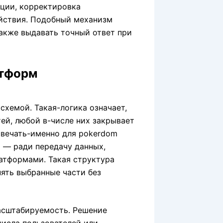
ации, корректировка
ействия. Подобный механизм
акже выдавать точный ответ при
атформ
хемой. Такая-логика означает,
ей, любой в-числе них закрывает
вечать-именно для pokerdom
 — ради передачу данных,
атформами. Такая структура
ять выбранные части без
асштабируемость. Решение