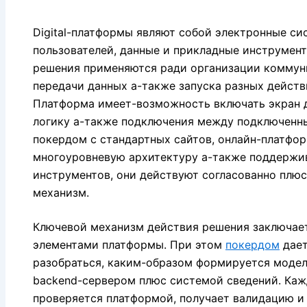
Digital-платформы являют собой электронные си
пользователей, данные и прикладные инструмент
решения применяются ради организации коммун
передачи данных а-также запуска разных действ
Платформа имеет-возможность включать экран 
логику а-также подключения между подключенны
покердом с стандартных сайтов, онлайн-платфо
многоуровневую архитектуру а-также поддержи
инструментов, они действуют согласованно плю
механизм.
Ключевой механизм действия решения заключает
элементами платформы. При этом
покердом
дает
разобраться, каким-образом формируется модел
backend-сервером плюс системой сведений. Каж
проверяется платформой, получает валидацию и