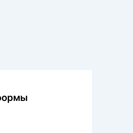
тформы