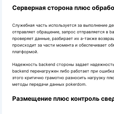
Серверная сторона плюс обраб
Служебная часть используется за выполнение де
отправляет обращение, запрос отправляется в b
проверяет данные, разбирает их а-также возвр
происходит за части момента и обеспечивает об
платформой.
Надежность backend стороны задает надежность
backend перенагружен либо работает при ошибкам
этого критично грамотно разносить нагрузку пл
методы передачи данных pokerdom.
Размещение плюс контроль све