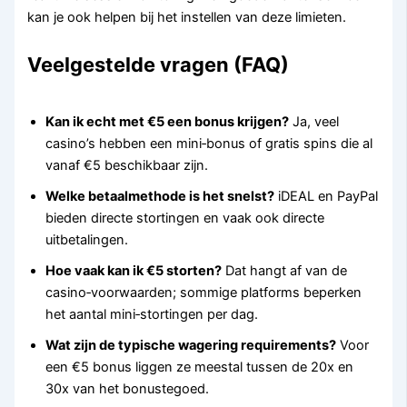
kan je ook helpen bij het instellen van deze limieten.
Veelgestelde vragen (FAQ)
Kan ik echt met €5 een bonus krijgen?
Ja, veel
casino’s hebben een mini‑bonus of gratis spins die al
vanaf €5 beschikbaar zijn.
Welke betaalmethode is het snelst?
iDEAL en PayPal
bieden directe stortingen en vaak ook directe
uitbetalingen.
Hoe vaak kan ik €5 storten?
Dat hangt af van de
casino‑voorwaarden; sommige platforms beperken
het aantal mini‑stortingen per dag.
Wat zijn de typische wagering requirements?
Voor
een €5 bonus liggen ze meestal tussen de 20x en
30x van het bonustegoed.