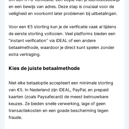
en een bewijs van adres. Deze stap is cruciaal voor de
veiligheid en voorkomt later problemen bij uitbetalingen.
Voor een €5 storting kun je de verificatie vaak al tijdens
de eerste storting voltooien. Veel platforms bieden een
“instant verification” via iDEAL of een andere
betaalmethode, waardoor je direct kunt spelen zonder
extra vertraging.
Kies de juiste betaalmethode
Niet elke betaaloptie accepteert een minimale storting
van €5. In Nederland zijn iDEAL, PayPal, en prepaid
kaarten (zoals Paysafecard) de meest betrouwbare
keuzes. Ze bieden snelle verwerking, lage of geen
transactiekosten en een goede bescherming tegen
fraude.