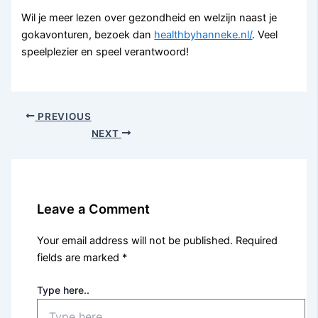
Wil je meer lezen over gezondheid en welzijn naast je
gokavonturen, bezoek dan
healthbyhanneke.nl/
. Veel
speelplezier en speel verantwoord!
PREVIOUS
NEXT
Leave a Comment
Your email address will not be published.
Required
fields are marked
*
Type here..