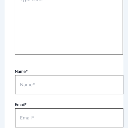
Name*
Email*