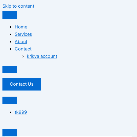
Skip to content
Home
Services
About
Contact
krikya account
Contact Us
tk999