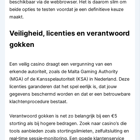
beschikbaar via de webbrowser. Het is daarom slim om
beide opties te testen voordat je een definitieve keuze
maakt.
Veiligheid, licenties en verantwoord
gokken
Een veilig casino draagt een vergunning van een
erkende autoriteit, zoals de Malta Gaming Authority
(MGA) of de Kansspelautoriteit (KSA) in Nederland. Deze
licenties garanderen dat het spel eerlijk is, dat jouw
gegevens beschermd worden en dat er een betrouwbare
klachtenprocedure bestaat.
Verantwoord gokken is net zo belangrijk bij een €5
storting als bij hogere bedragen. Zoek naar casino’s die
tools aanbieden zoals stortingslimieten, zelfuitsluiting en
real‑time sessie‑monitoring. Een goede klantenservice