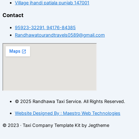
Village jhandi patiala punjab 147001
Contact
95923-32291, 94176-84385
Randhawatourandtravels0589@gmail.com
© 2025 Randhawa Taxi Service. All Rights Reserved.
Website Designed By : Maestro Web Technologies
© 2023 · Taxi Company Template Kit by Jegtheme