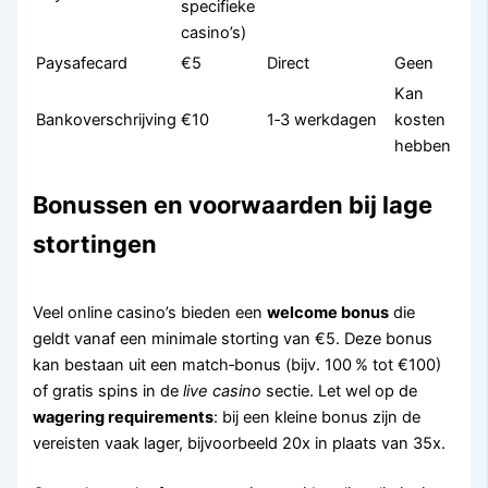
specifieke
casino’s)
Paysafecard
€5
Direct
Geen
Kan
Bankoverschrijving
€10
1‑3 werkdagen
kosten
hebben
Bonussen en voorwaarden bij lage
stortingen
Veel online casino’s bieden een
welcome bonus
die
geldt vanaf een minimale storting van €5. Deze bonus
kan bestaan uit een match‑bonus (bijv. 100 % tot €100)
of gratis spins in de
live casino
sectie. Let wel op de
wagering requirements
: bij een kleine bonus zijn de
vereisten vaak lager, bijvoorbeeld 20x in plaats van 35x.