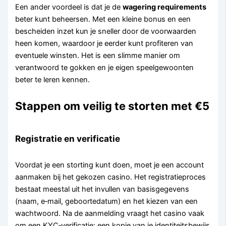
Een ander voordeel is dat je de
wagering requirements
beter kunt beheersen. Met een kleine bonus en een
bescheiden inzet kun je sneller door de voorwaarden
heen komen, waardoor je eerder kunt profiteren van
eventuele winsten. Het is een slimme manier om
verantwoord te gokken en je eigen speelgewoonten
beter te leren kennen.
Stappen om veilig te storten met €5
Registratie en verificatie
Voordat je een storting kunt doen, moet je een account
aanmaken bij het gekozen casino. Het registratieproces
bestaat meestal uit het invullen van basisgegevens
(naam, e‑mail, geboortedatum) en het kiezen van een
wachtwoord. Na de aanmelding vraagt het casino vaak
om een KYC‑verificatie: een kopie van je identiteitsbewijs