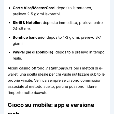
Carte Visa/MasterCard
: deposito istantaneo,
prelievo 2‑5 giorni lavorativi.
Skrill & Neteller
: deposito immediato, prelievo entro
24‑48 ore.
Bonifico bancario
: deposito 1‑3 giorni, prelievo 3‑7
giorni.
PayPal (se disponibile)
: deposito e prelievo in tempo
reale.
Alcuni casino offrono
instant payouts
per i metodi di e-
wallet, una scelta ideale per chi vuole riutilizzare subito le
proprie vincite. Verifica sempre se ci sono commissioni
associate al metodo scelto, perché possono ridurre
l’importo netto ricevuto.
Gioco su mobile: app e versione
web