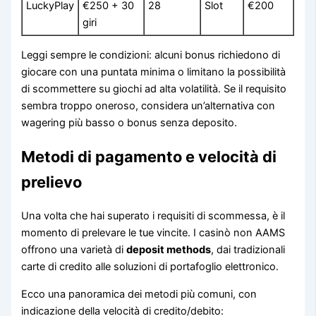
LuckyPlay
€250 + 30
28
Slot
€200
giri
Leggi sempre le condizioni: alcuni bonus richiedono di
giocare con una puntata minima o limitano la possibilità
di scommettere su giochi ad alta volatilità. Se il requisito
sembra troppo oneroso, considera un’alternativa con
wagering più basso o bonus senza deposito.
Metodi di pagamento e velocità di
prelievo
Una volta che hai superato i requisiti di scommessa, è il
momento di prelevare le tue vincite. I casinò non AAMS
offrono una varietà di
deposit methods
, dai tradizionali
carte di credito alle soluzioni di portafoglio elettronico.
Ecco una panoramica dei metodi più comuni, con
indicazione della velocità di credito/debito: