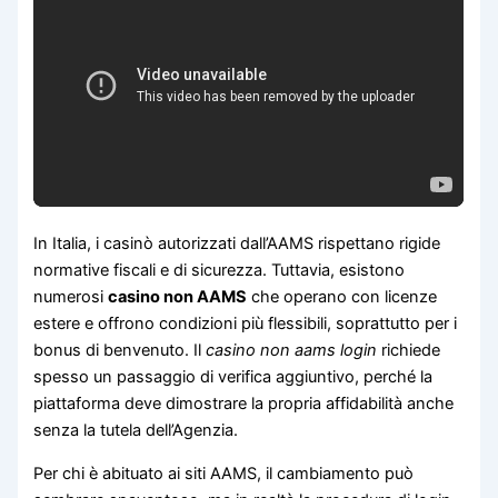
In Italia, i casinò autorizzati dall’AAMS rispettano rigide
normative fiscali e di sicurezza. Tuttavia, esistono
numerosi
casino non AAMS
che operano con licenze
estere e offrono condizioni più flessibili, soprattutto per i
bonus di benvenuto. Il
casino non aams login
richiede
spesso un passaggio di verifica aggiuntivo, perché la
piattaforma deve dimostrare la propria affidabilità anche
senza la tutela dell’Agenzia.
Per chi è abituato ai siti AAMS, il cambiamento può