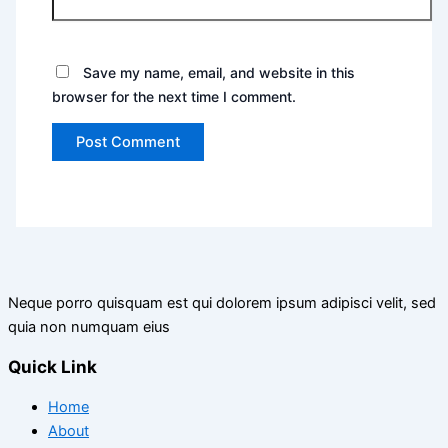
Save my name, email, and website in this
browser for the next time I comment.
Neque porro quisquam est qui dolorem ipsum adipisci velit, sed
quia non numquam eius
Quick Link
Home
About