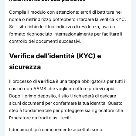
Compila il modulo con attenzione: errori di battitura nel
nome o nell’indirizzo potrebbero ritardare la verifica KYC.
Se il sito richiede il tuo indirizzo di residenza, usa un
formato riconosciuto internazionalmente per facilitare il
controllo dei documenti successivi.
Verifica dell’identità (KYC) e
sicurezza
Il processo di
verifica
è una tappa obbligatoria per tutti i
casinò non AAMS che vogliono offrire prelievi rapidi.
Dopo il primo deposito, il sito ti richiederà di caricare
alcuni documenti per confermare la tua identità. Questo
step è fondamentale per proteggere sia il giocatore che
l’operatore da frodi e usi illeciti.
I documenti più comunemente accettati sono: