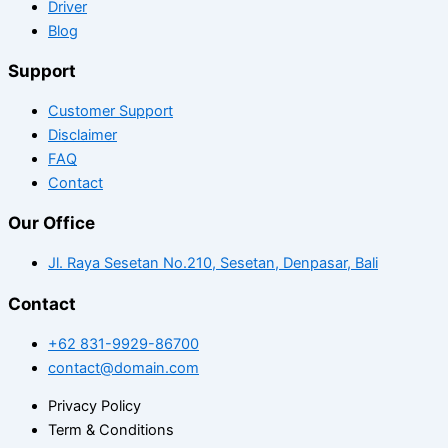
Driver
Blog
Support
Customer Support
Disclaimer
FAQ
Contact
Our Office
Jl. Raya Sesetan No.210, Sesetan, Denpasar, Bali
Contact
+62 831-9929-86700
contact@domain.com
Privacy Policy
Term & Conditions