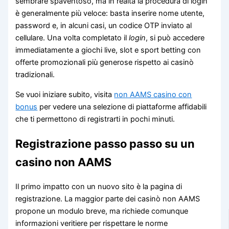
sembrare spaventoso, ma in realtà la procedura di login
è generalmente più veloce: basta inserire nome utente,
password e, in alcuni casi, un codice OTP inviato al
cellulare. Una volta completato il
login
, si può accedere
immediatamente a giochi live, slot e sport betting con
offerte promozionali più generose rispetto ai casinò
tradizionali.
Se vuoi iniziare subito, visita
non AAMS casino con
bonus
per vedere una selezione di piattaforme affidabili
che ti permettono di registrarti in pochi minuti.
Registrazione passo passo su un
casino non AAMS
Il primo impatto con un nuovo sito è la pagina di
registrazione. La maggior parte dei casinò non AAMS
propone un modulo breve, ma richiede comunque
informazioni veritiere per rispettare le norme