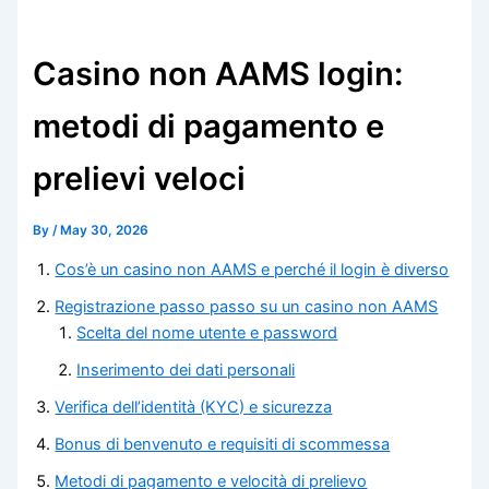
Casino non AAMS login:
metodi di pagamento e
prelievi veloci
By
/
May 30, 2026
Cos’è un casino non AAMS e perché il login è diverso
Registrazione passo passo su un casino non AAMS
Scelta del nome utente e password
Inserimento dei dati personali
Verifica dell’identità (KYC) e sicurezza
Bonus di benvenuto e requisiti di scommessa
Metodi di pagamento e velocità di prelievo